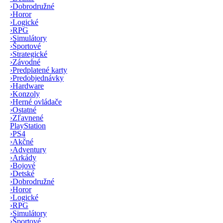
›
Dobrodružné
›
Horor
›
Logické
›
RPG
›
Simulátory
›
Športové
›
Strategické
›
Závodné
›
Predplatené karty
›
Predobjednávky
›
Hardware
›
Konzoly
›
Herné ovládače
›
Ostatné
›
Zľavnené
PlayStation
›
PS4
›
Akčné
›
Adventury
›
Arkády
›
Bojové
›
Detské
›
Dobrodružné
›
Horor
›
Logické
›
RPG
›
Simulátory
›
Športové