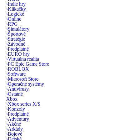
›
Indie hry
›
Klikačky
›
Logické
›
Online
›
RPG
›
Simulátory
›
Športové
›
Stratégie
›
Závodné
›
Predplatné
›
EURO hry
›
Virtuálna realita
›
PC Epic Game Store
›
ROBLOX
›
Software
›
Microsoft Store
›
Operačné systémy
›
Antivírusy
›
Ostatné
Xbox
›
Xbox series X/S
›
Konzoly
›
Predplatné
›
Adventury
›
Akčné
›
Arkády
›
Bojové
›
Detské