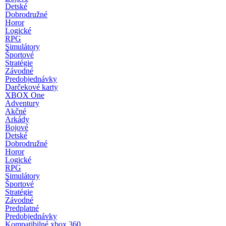
Detské
Dobrodružné
Horor
Logické
RPG
Simulátory
Športové
Stratégie
Závodné
Predobjednávky
Darčekové karty
XBOX One
Adventury
Akčné
Arkády
Bojové
Detské
Dobrodružné
Horor
Logické
RPG
Simulátory
Športové
Stratégie
Závodné
Predplatné
Predobjednávky
Kompatibilné xbox 360