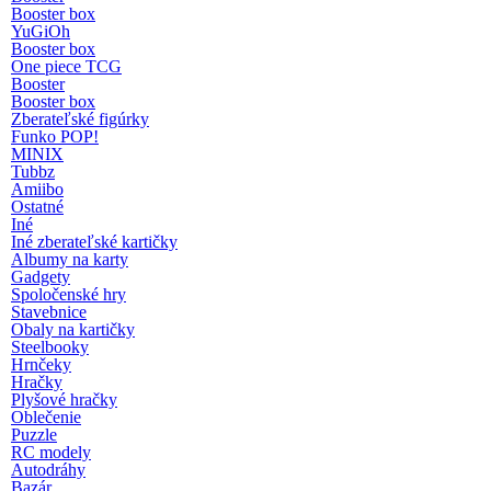
Booster box
YuGiOh
Booster box
One piece TCG
Booster
Booster box
Zberateľské figúrky
Funko POP!
MINIX
Tubbz
Amiibo
Ostatné
Iné
Iné zberateľské kartičky
Albumy na karty
Gadgety
Spoločenské hry
Stavebnice
Obaly na kartičky
Steelbooky
Hrnčeky
Hračky
Plyšové hračky
Oblečenie
Puzzle
RC modely
Autodráhy
Bazár