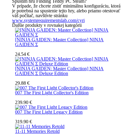
Spustím hru
Finding Teddy PC Steam
?
V prípade, že chcete zistiť minimálnu konfiguráciu, ktorá
je potrebná na spustenie tejto hry, alebo priamo otestovať
váš počítač, navštívte stránku
www.systemrequirementslab.com/cyri
Ďalšie produkty v rovnakej kategórii
[NINJA GAIDEN: Master Collection] NINJA
GAIDEN Σ
24.54 €
[NINJA GAIDEN: Master Collection] NINJA
GAIDEN Σ Deluxe Edition
29.88 €
007 The First Light Collector's Edition
239.90 €
007 The First Light Legacy Edition
319.90 €
11-11 Memories Retold