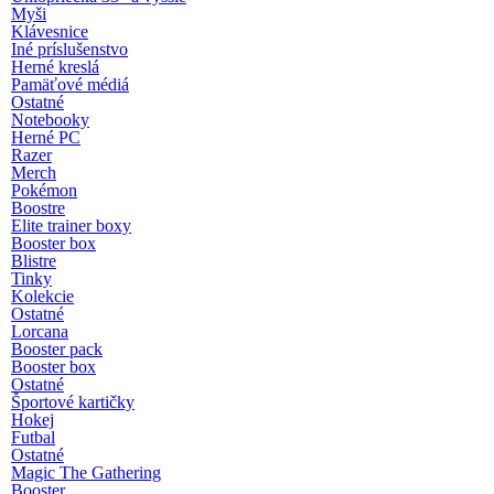
Myši
Klávesnice
Iné príslušenstvo
Herné kreslá
Pamäťové médiá
Ostatné
Notebooky
Herné PC
Razer
Merch
Pokémon
Boostre
Elite trainer boxy
Booster box
Blistre
Tinky
Kolekcie
Ostatné
Lorcana
Booster pack
Booster box
Ostatné
Športové kartičky
Hokej
Futbal
Ostatné
Magic The Gathering
Booster