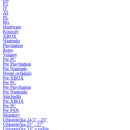
PT
IT
AT
PL
BG
Hardware
Konzoly
XBOX
Nintendo
Playstation
Retro
Volanty
Pre PC
Pre PlayStation
Pre Nintendo
Herné ovládače
Pre XBOX
Pre PC
Pre PlayStation
Pre Nintendo
Slúchadlá
Pre XBOX
Pre PC
Pre PSN
Monitory
Uhlopriečka 24,5" - 25"
Uhlopriečka 25" - 27"
Uhlopriečka 33" a vyššie