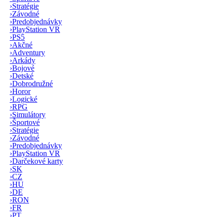
›
Stratégie
›
Závodné
›
Predobjednávky
›
PlayStation VR
›
PS5
›
Akčné
›
Adventury
›
Arkády
›
Bojové
›
Detské
›
Dobrodružné
›
Horor
›
Logické
›
RPG
›
Simulátory
›
Športové
›
Stratégie
›
Závodné
›
Predobjednávky
›
PlayStation VR
›
Darčekové karty
›
SK
›
CZ
›
HU
›
DE
›
RON
›
FR
›
PT