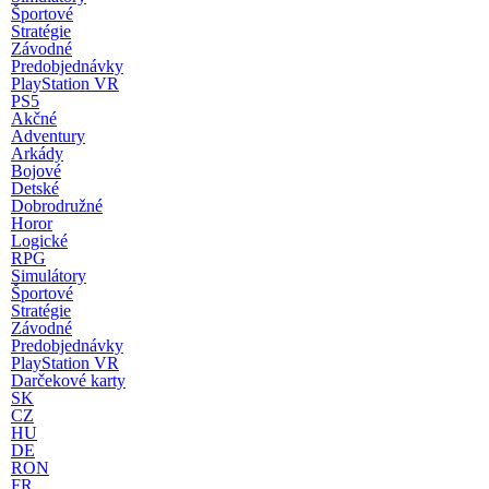
Športové
Stratégie
Závodné
Predobjednávky
PlayStation VR
PS5
Akčné
Adventury
Arkády
Bojové
Detské
Dobrodružné
Horor
Logické
RPG
Simulátory
Športové
Stratégie
Závodné
Predobjednávky
PlayStation VR
Darčekové karty
SK
CZ
HU
DE
RON
FR