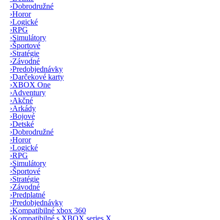
›
Dobrodružné
›
Horor
›
Logické
›
RPG
›
Simulátory
›
Športové
›
Stratégie
›
Závodné
›
Predobjednávky
›
Darčekové karty
›
XBOX One
›
Adventury
›
Akčné
›
Arkády
›
Bojové
›
Detské
›
Dobrodružné
›
Horor
›
Logické
›
RPG
›
Simulátory
›
Športové
›
Stratégie
›
Závodné
›
Predplatné
›
Predobjednávky
›
Kompatibilné xbox 360
›
Kompatibilné s XBOX series X