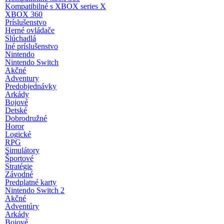
Kompatibilné s XBOX series X
XBOX 360
Príslušenstvo
Herné ovládače
Slúchadlá
Iné príslušenstvo
Nintendo
Nintendo Switch
Akčné
Adventury
Predobjednávky
Arkády
Bojové
Detské
Dobrodružné
Horor
Logické
RPG
Simulátory
Športové
Stratégie
Závodné
Predplatné karty
Nintendo Switch 2
Akčné
Adventúry
Arkády
Bojové