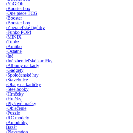
›
YuGiOh
›
Booster box
›
One piece TCG
›
Booster
›
Booster box
›
Zberateľské figúrky
›
Funko POP!
›
MINIX
›
Tubbz
›
Amiibo
›
Ostatné
›
Iné
›
Iné zberateľské kartičky
›
Albumy na karty
›
Gadgety
›
Spoločenské hry
›
Stavebnice
›
Obaly na kartičky
›
Steelbooky
›
Hrnčeky
›
Hračky
›
Plyšové hračky
›
Oblečenie
›
Puzzle
›
RC modely
›
Autodráhy
Bazár
›
Playstation