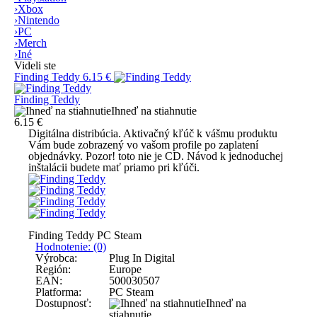
›
Xbox
›
Nintendo
›
PC
›
Merch
›
Iné
Videli ste
Finding Teddy
6.15 €
Finding Teddy
Ihneď na stiahnutie
6.15 €
Digitálna distribúcia.
Aktivačný kľúč k vášmu produktu
Vám bude zobrazený vo vašom profile po zaplatení
objednávky.
Pozor! toto nie je CD.
Návod k jednoduchej
inštalácii budete mať priamo pri kľúči.
Finding Teddy PC Steam
Hodnotenie: (0)
Výrobca:
Plug In Digital
Región:
Europe
EAN:
500030507
Platforma:
PC Steam
Dostupnosť:
Ihneď na
stiahnutie