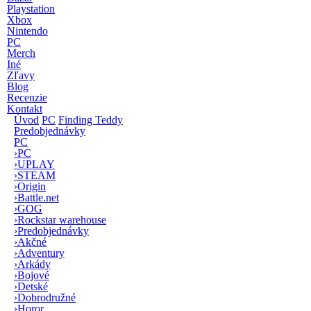
Playstation
Xbox
Nintendo
PC
Merch
Iné
Zľavy
Blog
Recenzie
Kontakt
Úvod
PC
Finding Teddy
Predobjednávky
PC
›
PC
›
UPLAY
›
STEAM
›
Origin
›
Battle.net
›
GOG
›
Rockstar warehouse
›
Predobjednávky
›
Akčné
›
Adventury
›
Arkády
›
Bojové
›
Detské
›
Dobrodružné
›
Horor