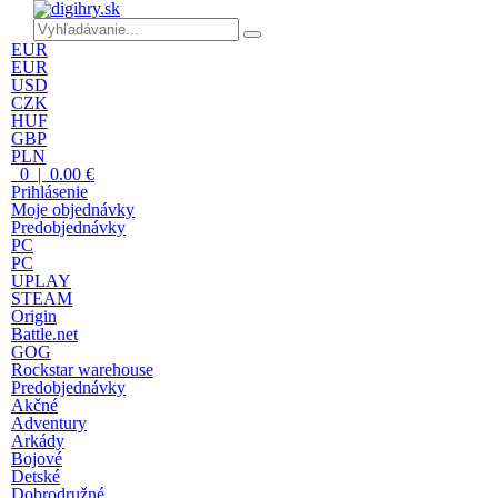
EUR
EUR
USD
CZK
HUF
GBP
PLN
0 | 0.00 €
Prihlásenie
Moje objednávky
Predobjednávky
PC
PC
UPLAY
STEAM
Origin
Battle.net
GOG
Rockstar warehouse
Predobjednávky
Akčné
Adventury
Arkády
Bojové
Detské
Dobrodružné