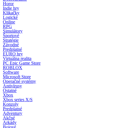
Horor
Indie hry
Klikačky
Logické
Online
RPG
Simulátory
Športové
Stratégie
Závodné
Predplatné
EURO hry
Virtuálna realita
PC Epic Game Store
ROBLOX
Software
Microsoft Store
Operačné systémy
Antivírusy
Ostatné
Xbox
Xbox series X/S
Konzoly
Predplatné
Adventury
Akčné
Arkády
Bojové