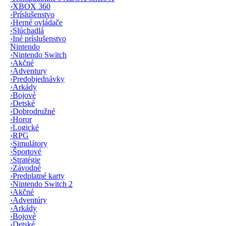
›
XBOX 360
›
Príslušenstvo
›
Herné ovládače
›
Slúchadlá
›
Iné príslušenstvo
Nintendo
›
Nintendo Switch
›
Akčné
›
Adventury
›
Predobjednávky
›
Arkády
›
Bojové
›
Detské
›
Dobrodružné
›
Horor
›
Logické
›
RPG
›
Simulátory
›
Športové
›
Stratégie
›
Závodné
›
Predplatné karty
›
Nintendo Switch 2
›
Akčné
›
Adventúry
›
Arkády
›
Bojové
›
Detské