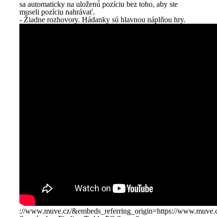
sa automaticky na uloženú pozíciu bez toho, aby ste
museli pozíciu nahrávať.
- Žiadne rozhovory. Hádanky sú hlavnou náplňou hry.
://www.muve.cz/&embeds_referring_origin=https://www.muve