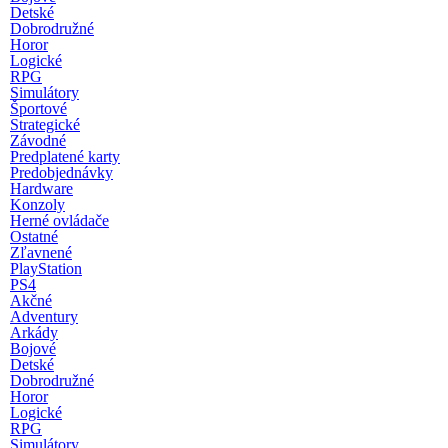
Detské
Dobrodružné
Horor
Logické
RPG
Simulátory
Športové
Strategické
Závodné
Predplatené karty
Predobjednávky
Hardware
Konzoly
Herné ovládače
Ostatné
Zľavnené
PlayStation
PS4
Akčné
Adventury
Arkády
Bojové
Detské
Dobrodružné
Horor
Logické
RPG
Simulátory