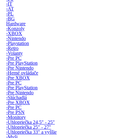
›
IT
›
AT
›
PL
›
BG
Hardware
›
Konzoly
›
XBOX
›
Nintendo
›
Playstation
›
Retro
›
Volanty
›
Pre PC
›
Pre PlayStation
›
Pre Nintendo
›
Herné ovládače
›
Pre XBOX
›
Pre PC
›
Pre PlayStation
›
Pre Nintendo
›
Slúchadlá
›
Pre XBOX
›
Pre PC
›
Pre PSN
›
Monitory
›
Uhlopriečka 24,5" - 25"
›
Uhlopriečka 25" - 27"
›
Uhlopriečka 33" a vyššie
›
Myši