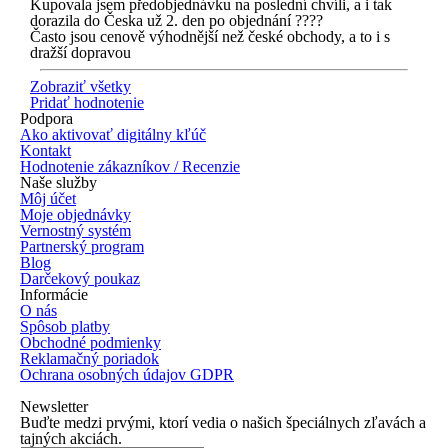
Kupovala jsem předobjednávku na poslední chvíli, a i tak
dorazila do Česka už 2. den po objednání ????
Často jsou cenově výhodnější než české obchody, a to i s
dražší dopravou
Zobraziť všetky
Pridať hodnotenie
Podpora
Ako aktivovať digitálny kľúč
Kontakt
Hodnotenie zákazníkov / Recenzie
Naše služby
Môj účet
Moje objednávky
Vernostný systém
Partnerský program
Blog
Darčekový poukaz
Informácie
O nás
Spôsob platby
Obchodné podmienky
Reklamačný poriadok
Ochrana osobných údajov GDPR
Newsletter
Buďte medzi prvými, ktorí vedia o našich špeciálnych zľavách a
tajných akciách.