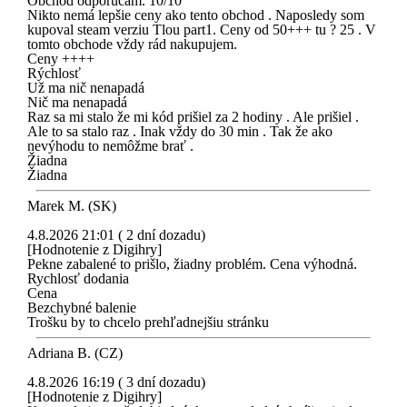
Obchod odporúčam. 10/10
Nikto nemá lepšie ceny ako tento obchod . Naposledy som
kupoval steam verziu Tlou part1. Ceny od 50+++ tu ? 25 . V
tomto obchode vždy rád nakupujem.
Ceny ++++
Rýchlosť
Už ma nič nenapadá
Nič ma nenapadá
Raz sa mi stalo že mi kód prišiel za 2 hodiny . Ale prišiel .
Ale to sa stalo raz . Inak vždy do 30 min . Tak že ako
nevýhodu to nemôžme brať .
Žiadna
Žiadna
Marek M. (SK)
4.8.2026 21:01 ( 2 dní dozadu)
[Hodnotenie z Digihry]
Pekne zabalené to prišlo, žiadny problém. Cena výhodná.
Rychlosť dodania
Cena
Bezchybné balenie
Trošku by to chcelo prehľadnejšiu stránku
Adriana B. (CZ)
4.8.2026 16:19 ( 3 dní dozadu)
[Hodnotenie z Digihry]