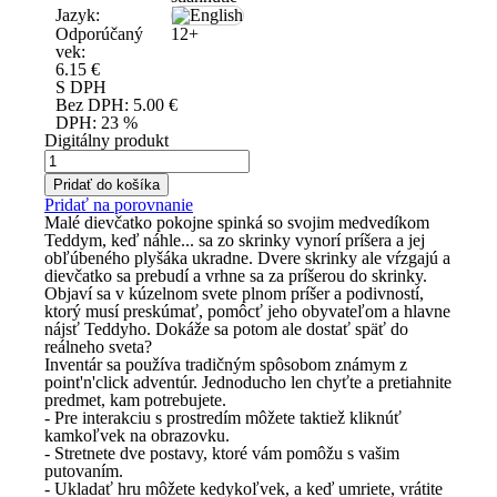
Jazyk:
Odporúčaný
12+
vek:
6.15
€
S DPH
Bez DPH:
5.00
€
DPH:
23 %
Digitálny produkt
Pridať do košíka
Pridať na porovnanie
Malé dievčatko pokojne spinká so svojim medvedíkom
Teddym, keď náhle... sa zo skrinky vynorí príšera a jej
obľúbeného plyšáka ukradne. Dvere skrinky ale vŕzgajú a
dievčatko sa prebudí a vrhne sa za príšerou do skrinky.
Objaví sa v kúzelnom svete plnom príšer a podivností,
ktorý musí preskúmať, pomôcť jeho obyvateľom a hlavne
nájsť Teddyho. Dokáže sa potom ale dostať späť do
reálneho sveta?
Inventár sa používa tradičným spôsobom známym z
point'n'click adventúr. Jednoducho len chyťte a pretiahnite
predmet, kam potrebujete.
- Pre interakciu s prostredím môžete taktiež kliknúť
kamkoľvek na obrazovku.
- Stretnete dve postavy, ktoré vám pomôžu s vašim
putovaním.
- Ukladať hru môžete kedykoľvek, a keď umriete, vrátite