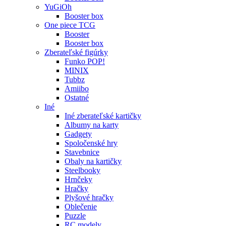
YuGiOh
Booster box
One piece TCG
Booster
Booster box
Zberateľské figúrky
Funko POP!
MINIX
Tubbz
Amiibo
Ostatné
Iné
Iné zberateľské kartičky
Albumy na karty
Gadgety
Spoločenské hry
Stavebnice
Obaly na kartičky
Steelbooky
Hrnčeky
Hračky
Plyšové hračky
Oblečenie
Puzzle
RC modely