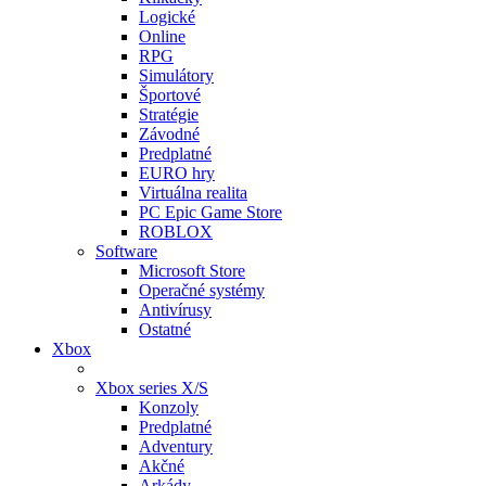
Logické
Online
RPG
Simulátory
Športové
Stratégie
Závodné
Predplatné
EURO hry
Virtuálna realita
PC Epic Game Store
ROBLOX
Software
Microsoft Store
Operačné systémy
Antivírusy
Ostatné
Xbox
Xbox series X/S
Konzoly
Predplatné
Adventury
Akčné
Arkády