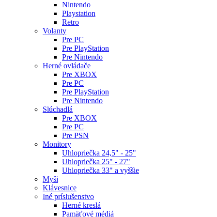
Nintendo
Playstation
Retro
Volanty
Pre PC
Pre PlayStation
Pre Nintendo
Herné ovládače
Pre XBOX
Pre PC
Pre PlayStation
Pre Nintendo
Slúchadlá
Pre XBOX
Pre PC
Pre PSN
Monitory
Uhlopriečka 24,5" - 25"
Uhlopriečka 25" - 27"
Uhlopriečka 33" a vyššie
Myši
Klávesnice
Iné príslušenstvo
Herné kreslá
Pamäťové médiá