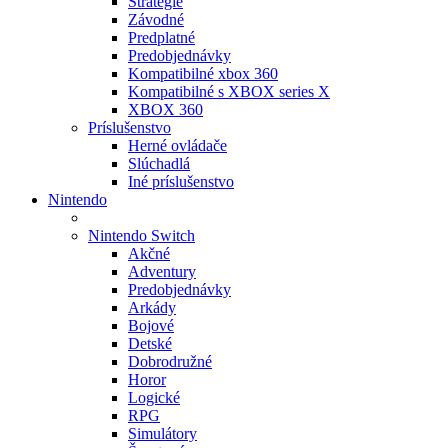
Stratégie
Závodné
Predplatné
Predobjednávky
Kompatibilné xbox 360
Kompatibilné s XBOX series X
XBOX 360
Príslušenstvo
Herné ovládače
Slúchadlá
Iné príslušenstvo
Nintendo
Nintendo Switch
Akčné
Adventury
Predobjednávky
Arkády
Bojové
Detské
Dobrodružné
Horor
Logické
RPG
Simulátory