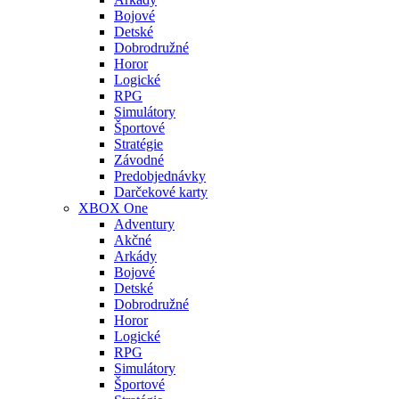
Bojové
Detské
Dobrodružné
Horor
Logické
RPG
Simulátory
Športové
Stratégie
Závodné
Predobjednávky
Darčekové karty
XBOX One
Adventury
Akčné
Arkády
Bojové
Detské
Dobrodružné
Horor
Logické
RPG
Simulátory
Športové