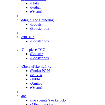
›
Hokej
›
Futbal
›
Ostatné
›
Magic The Gathering
›
Booster
›
Booster box
›
YuGiOh
›
Booster box
›
One piece TCG
›
Booster
›
Booster box
›
Zberateľské figúrky
›
Funko POP!
›
MINIX
›
Tubbz
›
Amiibo
›
Ostatné
›
Iné
›
Iné zberateľské kartičky
›
Albumy na karty