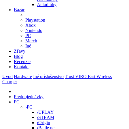
Autodráhy
Bazár
Playstation
Xbox
Nintendo
PC
Merch
Iné
Zľavy
Blog
Recenzie
Kontakt
Úvod
Hardware
Iné príslušenstvo
Trust VIRO Fast Wireless
Charger
Predobjednávky
PC
›
PC
›
UPLAY
›
STEAM
›
Origin
›
Battle.net