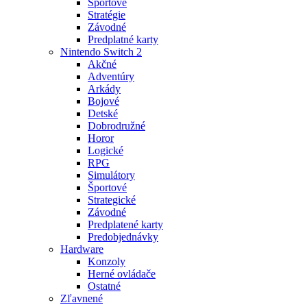
Športové
Stratégie
Závodné
Predplatné karty
Nintendo Switch 2
Akčné
Adventúry
Arkády
Bojové
Detské
Dobrodružné
Horor
Logické
RPG
Simulátory
Športové
Strategické
Závodné
Predplatené karty
Predobjednávky
Hardware
Konzoly
Herné ovládače
Ostatné
Zľavnené