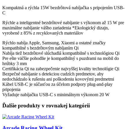
Kompaktná a rýchla 15W bezdrôtová nabíjačka s pripojením USB-
C
Rýchle a inteligentné bezdrôtové nabíjanie s výkonom až 15 W pre
maximálne nabíjanie vášho zariadenia *Ekologický dizajn,
vyrobené z 85% z recyklovaných materiálov
Rýchlo nabíja Apple, Samsung, Xiaomi a ostatné značky
kompatibilné s bezdrôtovým nabíjaním Qi
Nabíja tiež bezdrôtové slúchadlá kompatibilné s technológiou Qi
Pre ešte väčšie pohodlie je kompatibilný s puzdrami na mobil do
hrúbky 3 mm
Certifikácia Qi na zabezpečenie najvyššej kvality technológie Qi
Bezpečné nabíjanie s detekciou cudzích predmetov, aby
nedochádzalo k rušeniu ani poškodeniu kovovými predmetmi
Kábel USB-C je súčasťou za účelom podpory plug-and-play
pripojenia
Vyžaduje nabíjačku USB-C s minimálnym výkonom 20 W
Ďalšie produkty v rovnakej kategórii
Arcade Racing Wheel Kit