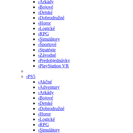
›
Arkády
›
Bojové
›
Detské
›
Dobrodružné
›
Horor
›
Logické
›
RPG
›
Simulátory
›
Športové
›
Stratégie
›
Závodné
›
Predobjednávky
›
PlayStation VR
›
PS5
›
Akčné
›
Adventury
›
Arkády
›
Bojové
›
Detské
›
Dobrodružné
›
Horor
›
Logické
›
RPG
›
Simulátory