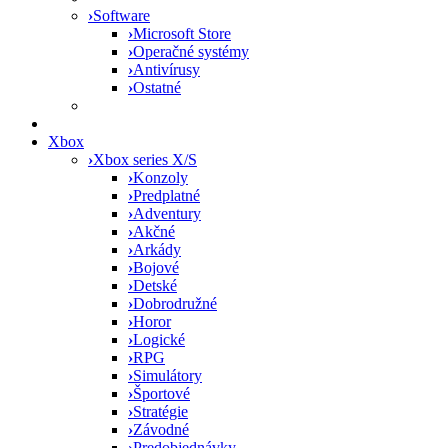
›
Software
›
Microsoft Store
›
Operačné systémy
›
Antivírusy
›
Ostatné
Xbox
›
Xbox series X/S
›
Konzoly
›
Predplatné
›
Adventury
›
Akčné
›
Arkády
›
Bojové
›
Detské
›
Dobrodružné
›
Horor
›
Logické
›
RPG
›
Simulátory
›
Športové
›
Stratégie
›
Závodné
›
Predobjednávky