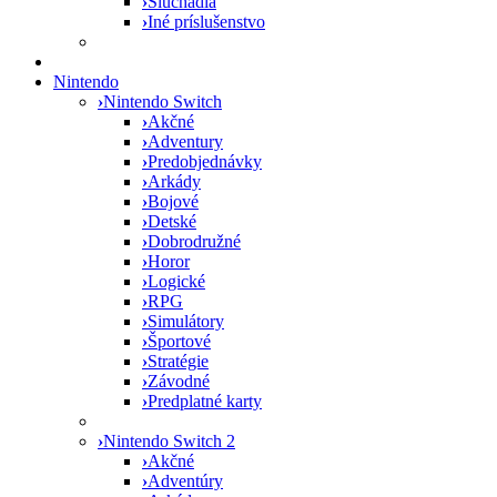
›
Slúchadlá
›
Iné príslušenstvo
Nintendo
›
Nintendo Switch
›
Akčné
›
Adventury
›
Predobjednávky
›
Arkády
›
Bojové
›
Detské
›
Dobrodružné
›
Horor
›
Logické
›
RPG
›
Simulátory
›
Športové
›
Stratégie
›
Závodné
›
Predplatné karty
›
Nintendo Switch 2
›
Akčné
›
Adventúry