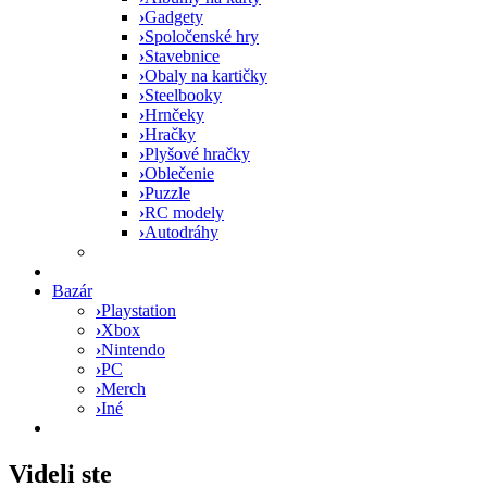
›
Gadgety
›
Spoločenské hry
›
Stavebnice
›
Obaly na kartičky
›
Steelbooky
›
Hrnčeky
›
Hračky
›
Plyšové hračky
›
Oblečenie
›
Puzzle
›
RC modely
›
Autodráhy
Bazár
›
Playstation
›
Xbox
›
Nintendo
›
PC
›
Merch
›
Iné
Videli ste