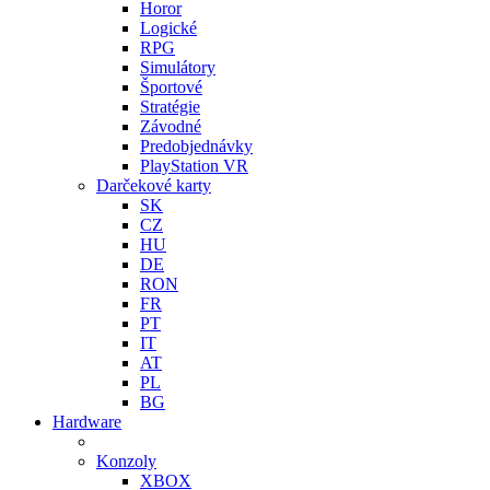
Horor
Logické
RPG
Simulátory
Športové
Stratégie
Závodné
Predobjednávky
PlayStation VR
Darčekové karty
SK
CZ
HU
DE
RON
FR
PT
IT
AT
PL
BG
Hardware
Konzoly
XBOX