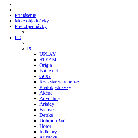
Prihlásenie
Moje objednávky
Predobjednávky
PC
PC
UPLAY
STEAM
Origin
Battle.net
GOG
Rockstar warehouse
Predobjednávky
Akčné
Adventury
Arkády
Bojové
Detské
Dobrodružné
Horor
Indie hry
Klikačky