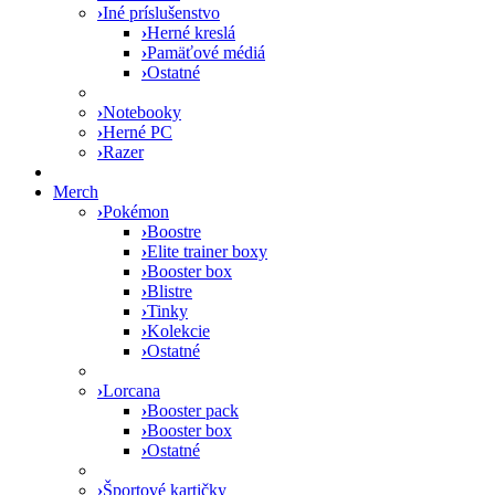
›
Iné príslušenstvo
›
Herné kreslá
›
Pamäťové médiá
›
Ostatné
›
Notebooky
›
Herné PC
›
Razer
Merch
›
Pokémon
›
Boostre
›
Elite trainer boxy
›
Booster box
›
Blistre
›
Tinky
›
Kolekcie
›
Ostatné
›
Lorcana
›
Booster pack
›
Booster box
›
Ostatné
›
Športové kartičky