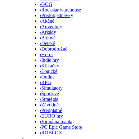
›
GOG
›
Rockstar warehouse
›
Predobjednávky
›
Akčné
›
Adventury
›
Arkády
›
Bojové
›
Detské
›
Dobrodružné
›
Horor
›
Indie hry
›
Klikačky
›
Logické
›
Online
›
RPG
›
Simulátory
›
Športové
›
Stratégie
›
Závodné
›
Predplatné
›
EURO hry
›
Virtuálna realita
›
PC Epic Game Store
›
ROBLOX