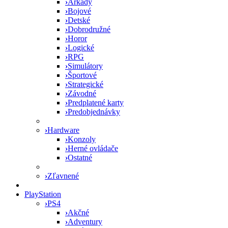
›
Arkády
›
Bojové
›
Detské
›
Dobrodružné
›
Horor
›
Logické
›
RPG
›
Simulátory
›
Športové
›
Strategické
›
Závodné
›
Predplatené karty
›
Predobjednávky
›
Hardware
›
Konzoly
›
Herné ovládače
›
Ostatné
›
Zľavnené
PlayStation
›
PS4
›
Akčné
›
Adventury