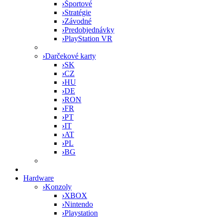
›
Športové
›
Stratégie
›
Závodné
›
Predobjednávky
›
PlayStation VR
›
Darčekové karty
›
SK
›
CZ
›
HU
›
DE
›
RON
›
FR
›
PT
›
IT
›
AT
›
PL
›
BG
Hardware
›
Konzoly
›
XBOX
›
Nintendo
›
Playstation