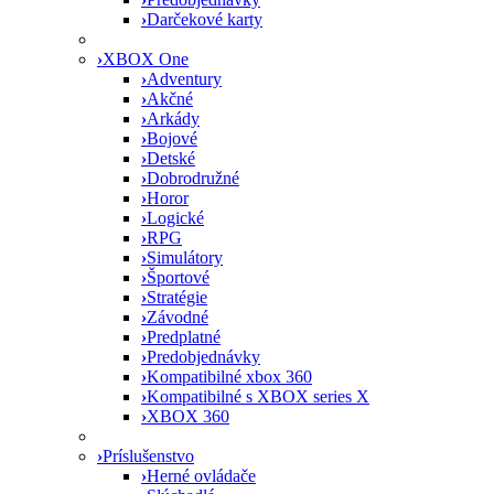
›
Darčekové karty
›
XBOX One
›
Adventury
›
Akčné
›
Arkády
›
Bojové
›
Detské
›
Dobrodružné
›
Horor
›
Logické
›
RPG
›
Simulátory
›
Športové
›
Stratégie
›
Závodné
›
Predplatné
›
Predobjednávky
›
Kompatibilné xbox 360
›
Kompatibilné s XBOX series X
›
XBOX 360
›
Príslušenstvo
›
Herné ovládače