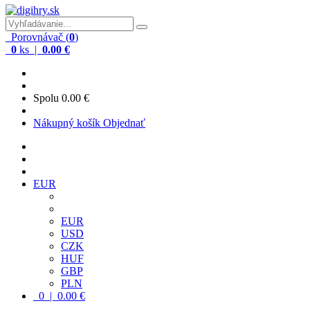
Porovnávač (
0
)
0
ks |
0.00 €
Spolu
0.00 €
Nákupný košík
Objednať
EUR
EUR
USD
CZK
HUF
GBP
PLN
0 | 0.00 €