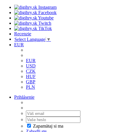
Recenzie
Select Language
▼
EUR
EUR
USD
CZK
HUF
GBP
PLN
Prihlásenie
Zapamätaj si ma
Zabudli ste