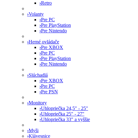
›
Retro
›
Volanty
›
Pre PC
›
Pre PlayStation
›
Pre Nintendo
›
Herné ovládače
›
Pre XBOX
›
Pre PC
›
Pre PlayStation
›
Pre Nintendo
›
Slúchadlá
›
Pre XBOX
›
Pre PC
›
Pre PSN
›
Monitory
›
Uhlopriečka 24,5" - 25"
›
Uhlopriečka 25" - 27"
›
Uhlopriečka 33" a vyššie
›
Myši
›
Klávesnice