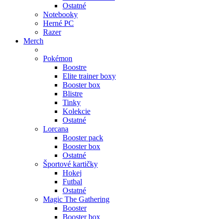
Ostatné
Notebooky
Herné PC
Razer
Merch
Pokémon
Boostre
Elite trainer boxy
Booster box
Blistre
Tinky
Kolekcie
Ostatné
Lorcana
Booster pack
Booster box
Ostatné
Športové kartičky
Hokej
Futbal
Ostatné
Magic The Gathering
Booster
Booster box