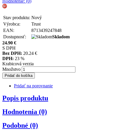
Hodnotenie: (0)
Stav produktu:
Nový
Výrobca:
Trust
EAN:
8713439247848
Dostupnosť:
Skladom
24.90
€
S DPH
Bez DPH:
20.24
€
DPH:
23 %
Krabicová verzia
Množstvo
Pridať do košíka
Pridať na porovnanie
Popis produktu
Hodnotenia (0)
Podobné (0)