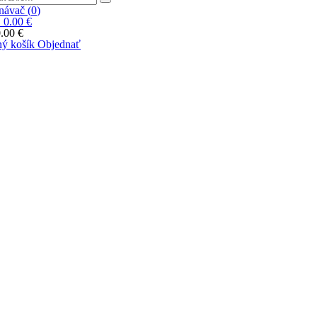
ávač (
0
)
|
0.00 €
.00 €
ý košík
Objednať