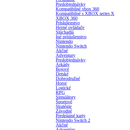
Predobjednávky
Kompatibilné xbox 360
Kompatibilné s XBOX series X
XBOX 360
Príslušenstvo
Herné ovládače
Slúchadlá
Iné príslušenstvo
Nintendo
Nintendo Switch
Akčné
Adventury
Predobjednávky
Arkády
Bojové
Detské
Dobrodružné
Horor
Logické
RPG
Simulátory
Športové
Stratégie
Závodné
Predplatné karty
Nintendo Switch 2
Akčné
Adventúry