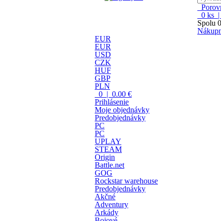
Porovn
0
ks 
Spolu
0
Nákupn
EUR
EUR
USD
CZK
HUF
GBP
PLN
0 | 0.00 €
Prihlásenie
Moje objednávky
Predobjednávky
PC
PC
UPLAY
STEAM
Origin
Battle.net
GOG
Rockstar warehouse
Predobjednávky
Akčné
Adventury
Arkády
Bojové