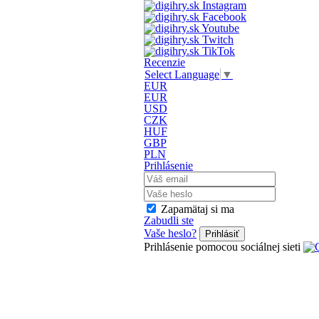
Recenzie
Select Language
▼
EUR
EUR
USD
CZK
HUF
GBP
PLN
Prihlásenie
Zapamätaj si ma
Zabudli ste
Vaše heslo?
Prihlásiť
Prihlásenie pomocou sociálnej sieti