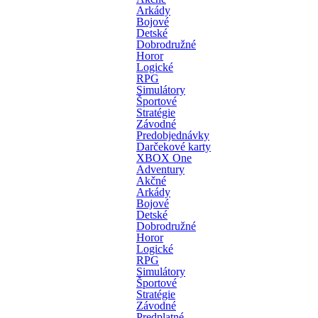
Arkády
Bojové
Detské
Dobrodružné
Horor
Logické
RPG
Simulátory
Športové
Stratégie
Závodné
Predobjednávky
Darčekové karty
XBOX One
Adventury
Akčné
Arkády
Bojové
Detské
Dobrodružné
Horor
Logické
RPG
Simulátory
Športové
Stratégie
Závodné
Predplatné