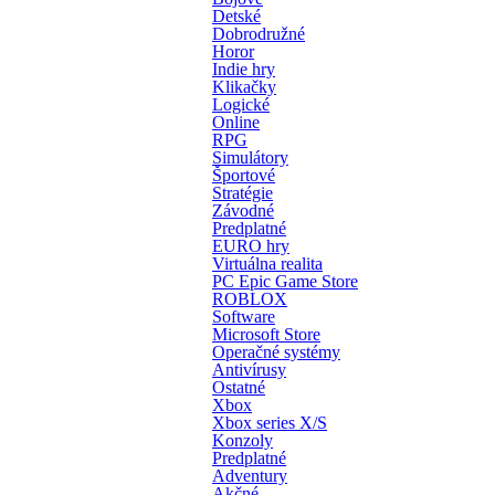
Detské
Dobrodružné
Horor
Indie hry
Klikačky
Logické
Online
RPG
Simulátory
Športové
Stratégie
Závodné
Predplatné
EURO hry
Virtuálna realita
PC Epic Game Store
ROBLOX
Software
Microsoft Store
Operačné systémy
Antivírusy
Ostatné
Xbox
Xbox series X/S
Konzoly
Predplatné
Adventury
Akčné