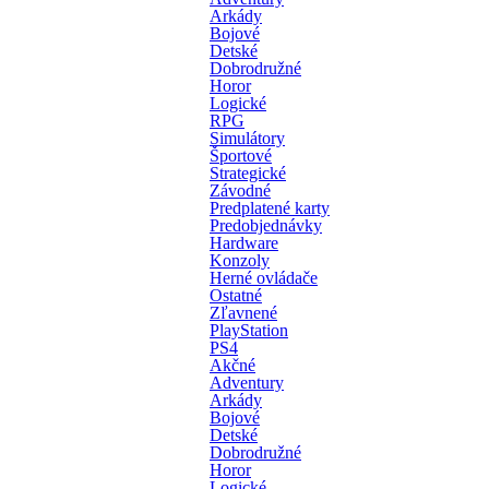
Arkády
Bojové
Detské
Dobrodružné
Horor
Logické
RPG
Simulátory
Športové
Strategické
Závodné
Predplatené karty
Predobjednávky
Hardware
Konzoly
Herné ovládače
Ostatné
Zľavnené
PlayStation
PS4
Akčné
Adventury
Arkády
Bojové
Detské
Dobrodružné
Horor
Logické