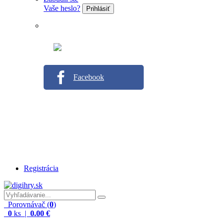
Vaše heslo?
Prihlásiť
Facebook
Registrácia
Porovnávač (
0
)
0
ks |
0.00 €