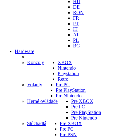
HU
DE
RON
FR
PT
IT
AT
PL
BG
Hardware
Konzoly
XBOX
Nintendo
Playstation
Retro
Volanty
Pre PC
Pre PlayStation
Pre Nintendo
Herné ovládače
Pre XBOX
Pre PC
Pre PlayStation
Pre Nintendo
Slúchadlá
Pre XBOX
Pre PC
Pre PSN