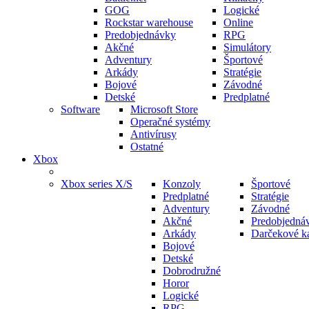
GOG
Logické
Rockstar warehouse
Online
Predobjednávky
RPG
Akčné
Simulátory
Adventury
Športové
Arkády
Stratégie
Bojové
Závodné
Detské
Predplatné
Software
Microsoft Store
Operačné systémy
Antivírusy
Ostatné
Xbox
Xbox series X/S
Konzoly
Športové
Predplatné
Stratégie
Adventury
Závodné
Akčné
Predobjedná
Arkády
Darčekové ka
Bojové
Detské
Dobrodružné
Horor
Logické
RPG