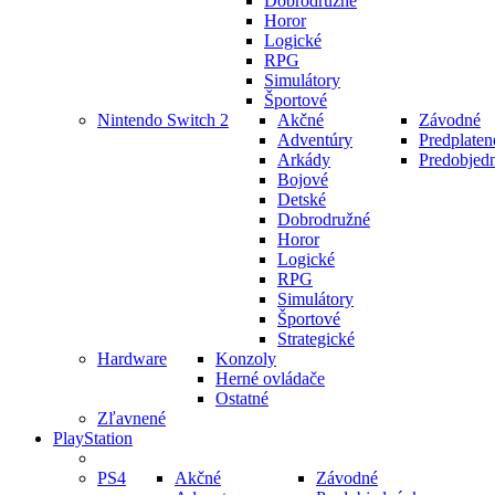
Dobrodružné
Horor
Logické
RPG
Simulátory
Športové
Nintendo Switch 2
Akčné
Závodné
Adventúry
Predplaten
Arkády
Predobjed
Bojové
Detské
Dobrodružné
Horor
Logické
RPG
Simulátory
Športové
Strategické
Hardware
Konzoly
Herné ovládače
Ostatné
Zľavnené
PlayStation
PS4
Akčné
Závodné