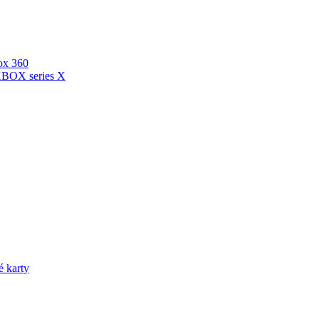
ox 360
XBOX series X
é karty