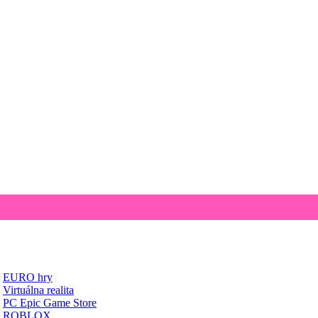
EURO hry
Virtuálna realita
PC Epic Game Store
ROBLOX