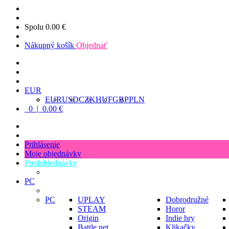
Spolu
0.00 €
Nákupný košík
Objednať
EUR
EUR
USD
CZK
HUF
GBP
PLN
0 | 0.00 €
Prihlásenie
Moje objednávky
Predobjednávky
PC
PC
UPLAY
Dobrodružné
STEAM
Horor
Origin
Indie hry
Battle.net
Klikačky