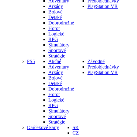
Adventury
Predobjednávky
Arkády
PlayStation VR
Bojové
Detské
Dobrodružné
Horor
Logické
RPG
Simulátory
Športové
Stratégie
PS5
Akčné
Závodné
Adventury
Predobjednávky
Arkády
PlayStation VR
Bojové
Detské
Dobrodružné
Horor
Logické
RPG
Simulátory
Športové
Stratégie
Darčekové karty
SK
CZ