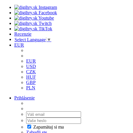
Recenzie
Select Language
▼
EUR
EUR
USD
CZK
HUF
GBP
PLN
Prihlásenie
Zapamätaj si ma
Zabudli ste