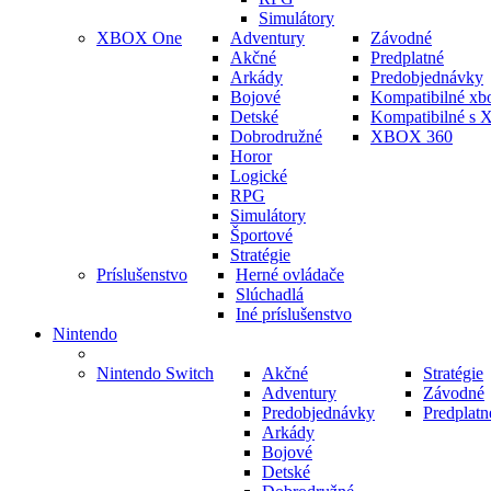
Simulátory
XBOX One
Adventury
Závodné
Akčné
Predplatné
Arkády
Predobjednávky
Bojové
Kompatibilné xb
Detské
Kompatibilné s 
Dobrodružné
XBOX 360
Horor
Logické
RPG
Simulátory
Športové
Stratégie
Príslušenstvo
Herné ovládače
Slúchadlá
Iné príslušenstvo
Nintendo
Nintendo Switch
Akčné
Stratégie
Adventury
Závodné
Predobjednávky
Predplatn
Arkády
Bojové
Detské