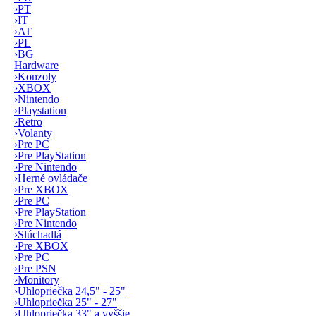
›
PT
›
IT
›
AT
›
PL
›
BG
Hardware
›
Konzoly
›
XBOX
›
Nintendo
›
Playstation
›
Retro
›
Volanty
›
Pre PC
›
Pre PlayStation
›
Pre Nintendo
›
Herné ovládače
›
Pre XBOX
›
Pre PC
›
Pre PlayStation
›
Pre Nintendo
›
Slúchadlá
›
Pre XBOX
›
Pre PC
›
Pre PSN
›
Monitory
›
Uhlopriečka 24,5" - 25"
›
Uhlopriečka 25" - 27"
›
Uhlopriečka 33" a vyššie