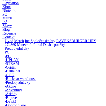
Playstation
Xbox
Nintendo
PC
Merch
Iné
Zľavy
Blog
Recenzie
Kontakt
Úvod
Merch
Iné
Spoločenské hry
RAVENSBURGER HRY
274369 Minecraft: Portal Dash - použitý
Predobjednávky
PC
›
PC
›
UPLAY
›
STEAM
›
Origin
›
Battle.net
›
GOG
›
Rockstar warehouse
›
Predobjednávky
›
Akčné
›
Adventury
›
Arkády
›
Bojové
›
Detské
›
Dobrodružné