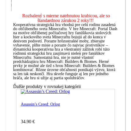
Rozbalený s mierne natrhnutou krabicou, ale so
štandardnou zárukou 2 roky!!!
Kooperatívna strategická hra vhodná pre celú rodinu zasadená
do obľúbeného sveta Minecraftu. V hre Minecraft: Portal Dash
na motíve obľúbenej počítačovej hry fanúšikovia stolových
hier a kockového sveta Minecraftu bojujú až do konca v
desivom podsvetí. Porazte hrôzostrašné moby, zbierajte
vybavenie, plňte misie a porazte čo najviac protivníkov –
dynamická kooperatívna hra a všestranný zážitok robí túto
rodinnú strategickú hru zaujímavú nielen pre fanúšikov
Minecraftu. Samostatná hra, nie je nutné vlastniť
predchádzajúcu hru Minecraft: Builders & Biomes. Herné
prvky je možné ale tiež s hrou Minecraft: Builders & Biomes
kombinovať. Rôzne úrovne obťažnosti ponúkajú výzvu, ktorá
sa len tak neskončí. Hra skvele funguje aj len pre jedného
hráča, ale hru si užije aj partia spoluhráčov.
Ďalšie produkty v rovnakej kategórii
Assassin’s Creed: Orlog
34.90 €