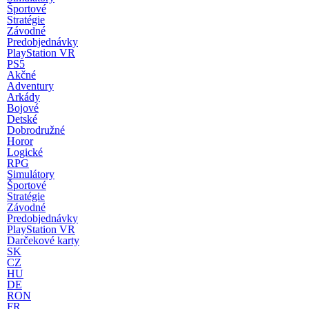
Športové
Stratégie
Závodné
Predobjednávky
PlayStation VR
PS5
Akčné
Adventury
Arkády
Bojové
Detské
Dobrodružné
Horor
Logické
RPG
Simulátory
Športové
Stratégie
Závodné
Predobjednávky
PlayStation VR
Darčekové karty
SK
CZ
HU
DE
RON
FR