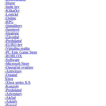
›
Horor
›
Indie hry
›
Klikačky
›
Logické
›
Online
›
RPG
›
Simulátory
›
Športové
›
Stratégie
›
Závodné
›
Predplatné
›
EURO hry
›
Virtuálna realita
›
PC Epic Game Store
›
ROBLOX
›
Software
›
Microsoft Store
›
Operačné systémy
›
Antivírusy
›
Ostatné
Xbox
›
Xbox series X/S
›
Konzoly
›
Predplatné
›
Adventury
›
Akčné
›
Arkády
›
Bojové