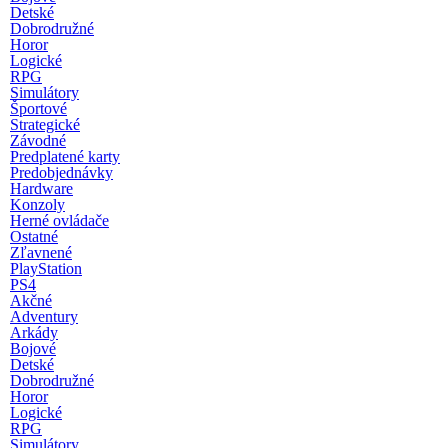
Detské
Dobrodružné
Horor
Logické
RPG
Simulátory
Športové
Strategické
Závodné
Predplatené karty
Predobjednávky
Hardware
Konzoly
Herné ovládače
Ostatné
Zľavnené
PlayStation
PS4
Akčné
Adventury
Arkády
Bojové
Detské
Dobrodružné
Horor
Logické
RPG
Simulátory