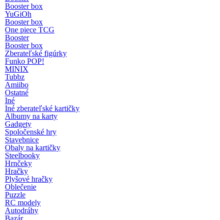
Booster box
YuGiOh
Booster box
One piece TCG
Booster
Booster box
Zberateľské figúrky
Funko POP!
MINIX
Tubbz
Amiibo
Ostatné
Iné
Iné zberateľské kartičky
Albumy na karty
Gadgety
Spoločenské hry
Stavebnice
Obaly na kartičky
Steelbooky
Hrnčeky
Hračky
Plyšové hračky
Oblečenie
Puzzle
RC modely
Autodráhy
Bazár