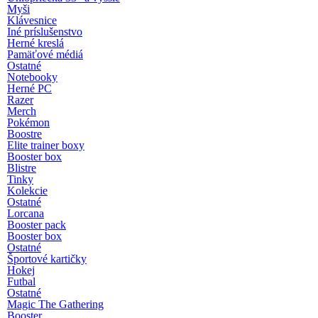
Myši
Klávesnice
Iné príslušenstvo
Herné kreslá
Pamäťové médiá
Ostatné
Notebooky
Herné PC
Razer
Merch
Pokémon
Boostre
Elite trainer boxy
Booster box
Blistre
Tinky
Kolekcie
Ostatné
Lorcana
Booster pack
Booster box
Ostatné
Športové kartičky
Hokej
Futbal
Ostatné
Magic The Gathering
Booster