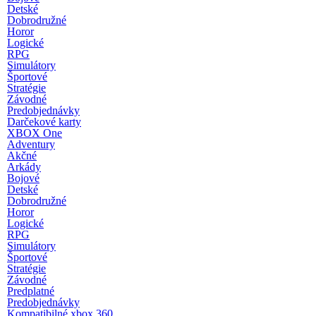
Detské
Dobrodružné
Horor
Logické
RPG
Simulátory
Športové
Stratégie
Závodné
Predobjednávky
Darčekové karty
XBOX One
Adventury
Akčné
Arkády
Bojové
Detské
Dobrodružné
Horor
Logické
RPG
Simulátory
Športové
Stratégie
Závodné
Predplatné
Predobjednávky
Kompatibilné xbox 360