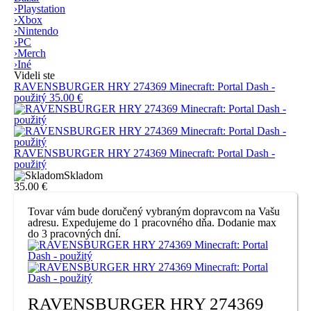
›
Playstation
›
Xbox
›
Nintendo
›
PC
›
Merch
›
Iné
Videli ste
RAVENSBURGER HRY 274369 Minecraft: Portal Dash -
použitý
35.00 €
RAVENSBURGER HRY 274369 Minecraft: Portal Dash -
použitý
Skladom
35.00 €
Tovar vám bude doručený vybraným dopravcom na Vašu
adresu. Expedujeme do 1 pracovného dňa. Dodanie max
do 3 pracovných dní.
RAVENSBURGER HRY 274369