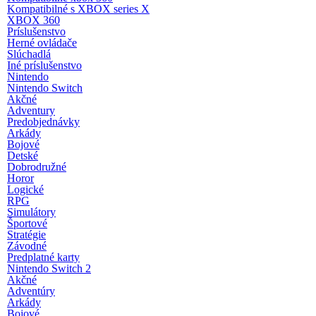
Kompatibilné s XBOX series X
XBOX 360
Príslušenstvo
Herné ovládače
Slúchadlá
Iné príslušenstvo
Nintendo
Nintendo Switch
Akčné
Adventury
Predobjednávky
Arkády
Bojové
Detské
Dobrodružné
Horor
Logické
RPG
Simulátory
Športové
Stratégie
Závodné
Predplatné karty
Nintendo Switch 2
Akčné
Adventúry
Arkády
Bojové