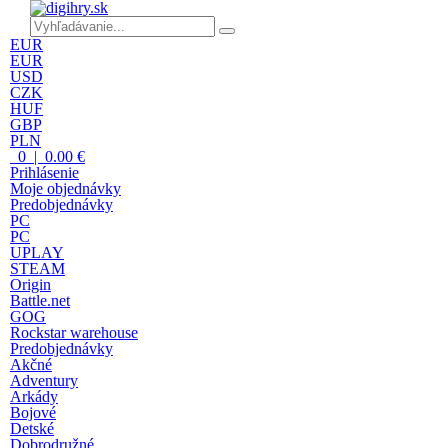
EUR
EUR
USD
CZK
HUF
GBP
PLN
0 | 0.00 €
Prihlásenie
Moje objednávky
Predobjednávky
PC
PC
UPLAY
STEAM
Origin
Battle.net
GOG
Rockstar warehouse
Predobjednávky
Akčné
Adventury
Arkády
Bojové
Detské
Dobrodružné