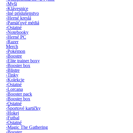
›
Myši
›
Klávesnice
›
Iné príslušenstvo
›
Herné kreslá
›
Pamäťové médiá
›
Ostatné
›
Notebooky
›
Herné PC
›
Razer
Merch
›
Pokémon
›
Boostre
›
Elite trainer boxy
›
Booster box
›
Blistre
›
Tinky
›
Kolekcie
›
Ostatné
›
Lorcana
›
Booster pack
›
Booster box
›
Ostatné
›
Športové kartičky
›
Hokej
›
Futbal
›
Ostatné
›
Magic The Gathering
›
Booster