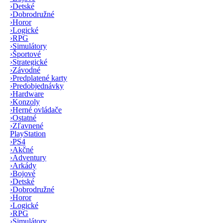
›
Detské
›
Dobrodružné
›
Horor
›
Logické
›
RPG
›
Simulátory
›
Športové
›
Strategické
›
Závodné
›
Predplatené karty
›
Predobjednávky
›
Hardware
›
Konzoly
›
Herné ovládače
›
Ostatné
›
Zľavnené
PlayStation
›
PS4
›
Akčné
›
Adventury
›
Arkády
›
Bojové
›
Detské
›
Dobrodružné
›
Horor
›
Logické
›
RPG
›
Simulátory