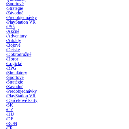
›
Športové
›
Stratégie
›
Závodné
›
Predobjednávky
›
PlayStation VR
›
PS5
›
Akčné
›
Adventury
›
Arkády
›
Bojové
›
Detské
›
Dobrodružné
›
Horor
›
Logické
›
RPG
›
Simulátory
›
Športové
›
Stratégie
›
Závodné
›
Predobjednávky
›
PlayStation VR
›
Darčekové karty
›
SK
›
CZ
›
HU
›
DE
›
RON
›
FR