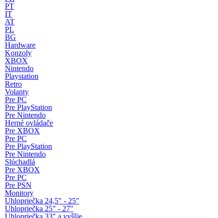
PT
IT
AT
PL
BG
Hardware
Konzoly
XBOX
Nintendo
Playstation
Retro
Volanty
Pre PC
Pre PlayStation
Pre Nintendo
Herné ovládače
Pre XBOX
Pre PC
Pre PlayStation
Pre Nintendo
Slúchadlá
Pre XBOX
Pre PC
Pre PSN
Monitory
Uhlopriečka 24,5" - 25"
Uhlopriečka 25" - 27"
Uhlopriečka 33" a vyššie