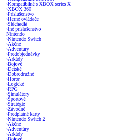
›
Kompatibilné s XBOX series X
›
XBOX 360
›
Príslušenstvo
›
Herné ovládače
›
Slúchadlá
›
Iné príslušenstvo
Nintendo
›
Nintendo Switch
›
Akčné
›
Adventury
›
Predobjednávky
›
Arkády
›
Bojové
›
Detské
›
Dobrodružné
›
Horor
›
Logické
›
RPG
›
Simulátory
›
Športové
›
Stratégie
›
Závodné
›
Predplatné karty
›
Nintendo Switch 2
›
Akčné
›
Adventúry
›
Arkády
›
Bojové