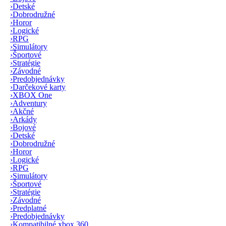
›
Detské
›
Dobrodružné
›
Horor
›
Logické
›
RPG
›
Simulátory
›
Športové
›
Stratégie
›
Závodné
›
Predobjednávky
›
Darčekové karty
›
XBOX One
›
Adventury
›
Akčné
›
Arkády
›
Bojové
›
Detské
›
Dobrodružné
›
Horor
›
Logické
›
RPG
›
Simulátory
›
Športové
›
Stratégie
›
Závodné
›
Predplatné
›
Predobjednávky
›
Kompatibilné xbox 360