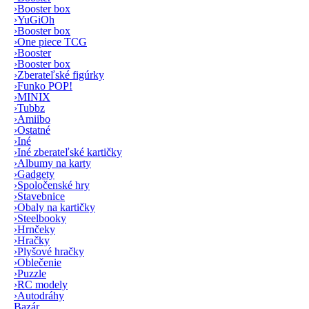
›
Booster box
›
YuGiOh
›
Booster box
›
One piece TCG
›
Booster
›
Booster box
›
Zberateľské figúrky
›
Funko POP!
›
MINIX
›
Tubbz
›
Amiibo
›
Ostatné
›
Iné
›
Iné zberateľské kartičky
›
Albumy na karty
›
Gadgety
›
Spoločenské hry
›
Stavebnice
›
Obaly na kartičky
›
Steelbooky
›
Hrnčeky
›
Hračky
›
Plyšové hračky
›
Oblečenie
›
Puzzle
›
RC modely
›
Autodráhy
Bazár