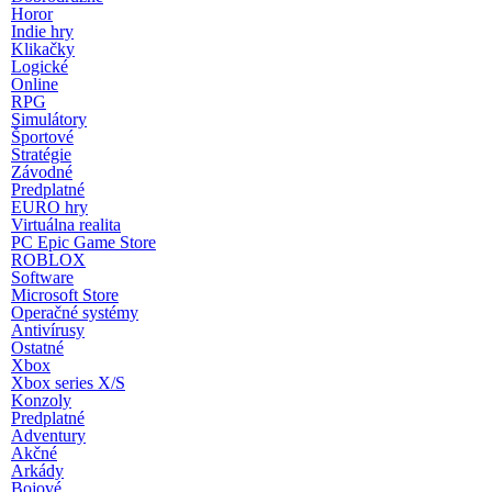
Horor
Indie hry
Klikačky
Logické
Online
RPG
Simulátory
Športové
Stratégie
Závodné
Predplatné
EURO hry
Virtuálna realita
PC Epic Game Store
ROBLOX
Software
Microsoft Store
Operačné systémy
Antivírusy
Ostatné
Xbox
Xbox series X/S
Konzoly
Predplatné
Adventury
Akčné
Arkády
Bojové