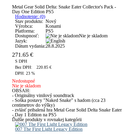
Metal Gear Solid Delta: Snake Eater Collector's Pack -
Day One Edition PS5
Hodnotenie: (0)
Stav produktu:
Nový
Výrobca:
Konami
Platforma:
PS5
Dostupnosť:
Nie je skladom
Jazyk:
Dátum vydania:
28.8.2025
271.65
€
S DPH
Bez DPH:
220.85
€
DPH:
23 %
Nedostupné
Nie je skladom
OBSAH:
- Originálny vinilový soundtrack
- Soška postavy "Naked Snake" s hadom (cca 23
centimetrov do výšky)
- zvlásť pribalená hra Metal Gear Solid Delta Snake Eater
- Day 1 Edition na PS5
Ďalšie produkty v rovnakej kategórii
007 The First Light Legacy Edition