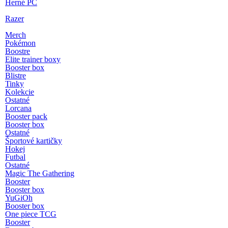
Herné PC
Razer
Merch
Pokémon
Boostre
Elite trainer boxy
Booster box
Blistre
Tinky
Kolekcie
Ostatné
Lorcana
Booster pack
Booster box
Ostatné
Športové kartičky
Hokej
Futbal
Ostatné
Magic The Gathering
Booster
Booster box
YuGiOh
Booster box
One piece TCG
Booster