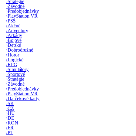
›
Stratégie
›
Závodné
›
Predobjednávky
›
PlayStation VR
›
PS5
›
Akčné
›
Adventury
›
Arkády
›
Bojové
›
Detské
›
Dobrodružné
›
Horor
›
Logické
›
RPG
›
Simulátory
›
Športové
›
Stratégie
›
Závodné
›
Predobjednávky
›
PlayStation VR
›
Darčekové karty
›
SK
›
CZ
›
HU
›
DE
›
RON
›
FR
›
PT