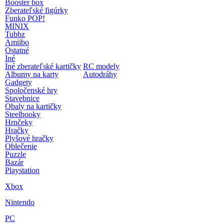
Booster box
Zberateľské figúrky
Funko POP!
MINIX
Tubbz
Amiibo
Ostatné
Iné
Iné zberateľské kartičky
RC modely
Albumy na karty
Autodráhy
Gadgety
Spoločenské hry
Stavebnice
Obaly na kartičky
Steelbooky
Hrnčeky
Hračky
Plyšové hračky
Oblečenie
Puzzle
Bazár
Playstation
Xbox
Nintendo
PC