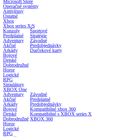
Microsoft Store
Operačné systémy
Antivírusy
Ostatné
Xbox
Xbox series X/S
Konzoly
Športové
Predplatné
Stratégie
Adventury
Závodné
Akčné
Predobjednávky
Arkády
Darčekové karty
Bojové
Detské
Dobrodružné
Horor
Logické
RPG
Simulátory
XBOX One
Adventury
Závodné
Akčné
Predplatné
Arkády
Predobjednávky
Bojové
Kompatibilné xbox 360
Detské
Kompatibilné s XBOX series X
Dobrodružné
XBOX 360
Horor
Logické
RPG