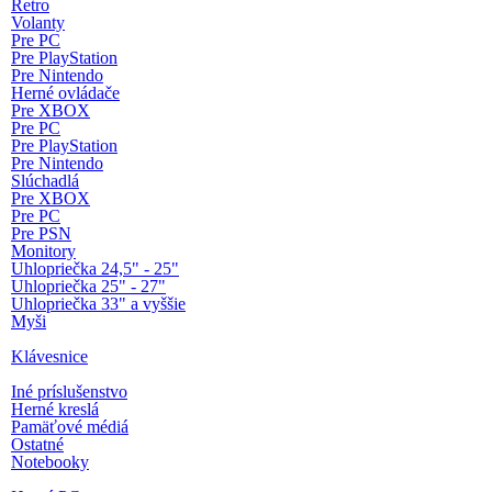
Retro
Volanty
Pre PC
Pre PlayStation
Pre Nintendo
Herné ovládače
Pre XBOX
Pre PC
Pre PlayStation
Pre Nintendo
Slúchadlá
Pre XBOX
Pre PC
Pre PSN
Monitory
Uhlopriečka 24,5" - 25"
Uhlopriečka 25" - 27"
Uhlopriečka 33" a vyššie
Myši
Klávesnice
Iné príslušenstvo
Herné kreslá
Pamäťové médiá
Ostatné
Notebooky