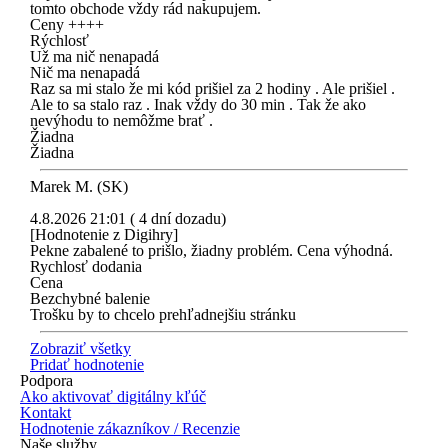
tomto obchode vždy rád nakupujem.
Ceny ++++
Rýchlosť
Už ma nič nenapadá
Nič ma nenapadá
Raz sa mi stalo že mi kód prišiel za 2 hodiny . Ale prišiel .
Ale to sa stalo raz . Inak vždy do 30 min . Tak že ako
nevýhodu to nemôžme brať .
Žiadna
Žiadna
Marek M. (SK)
4.8.2026 21:01 ( 4 dní dozadu)
[Hodnotenie z Digihry]
Pekne zabalené to prišlo, žiadny problém. Cena výhodná.
Rychlosť dodania
Cena
Bezchybné balenie
Trošku by to chcelo prehľadnejšiu stránku
Zobraziť všetky
Pridať hodnotenie
Podpora
Ako aktivovať digitálny kľúč
Kontakt
Hodnotenie zákazníkov / Recenzie
Naše služby