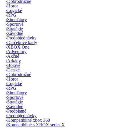
›
Dobrodružné
›
Horor
›
Logické
›
RPG
›
Simulátory
›
Športové
›
Stratégie
›
Závodné
›
Predobjednávky
›
Darčekové karty
›
XBOX One
›
Adventury
›
Akčné
›
Arkády
›
Bojové
›
Detské
›
Dobrodružné
›
Horor
›
Logické
›
RPG
›
Simulátory
›
Športové
›
Stratégie
›
Závodné
›
Predplatné
›
Predobjednávky
›
Kompatibilné xbox 360
›
Kompatibilné s XBOX series X