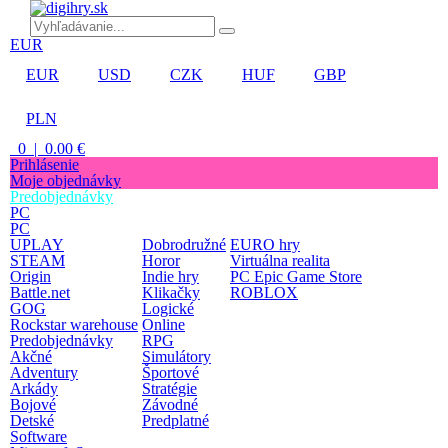
EUR
EUR
USD
CZK
HUF
GBP
PLN
0 | 0.00 €
Prihlásenie
Moje objednávky
Predobjednávky
PC
PC
UPLAY
Dobrodružné
EURO hry
STEAM
Horor
Virtuálna realita
Origin
Indie hry
PC Epic Game Store
Battle.net
Klikačky
ROBLOX
GOG
Logické
Rockstar warehouse
Online
Predobjednávky
RPG
Akčné
Simulátory
Adventury
Športové
Arkády
Stratégie
Bojové
Závodné
Detské
Predplatné
Software