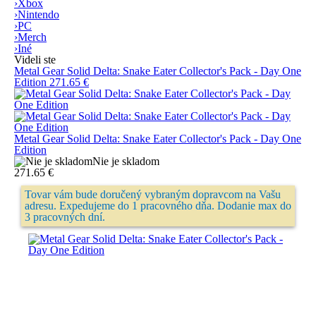
›
Xbox
›
Nintendo
›
PC
›
Merch
›
Iné
Videli ste
Metal Gear Solid Delta: Snake Eater Collector's Pack - Day One
Edition
271.65 €
Metal Gear Solid Delta: Snake Eater Collector's Pack - Day One
Edition
Nie je skladom
271.65 €
Tovar vám bude doručený vybraným dopravcom na Vašu
adresu. Expedujeme do 1 pracovného dňa. Dodanie max do
3 pracovných dní.