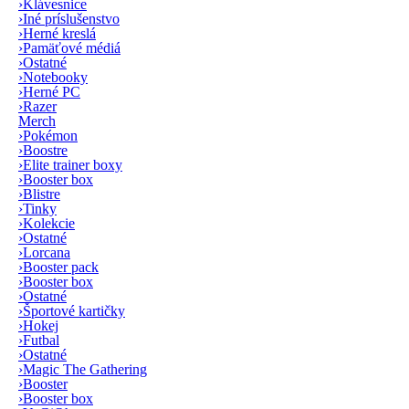
›
Klávesnice
›
Iné príslušenstvo
›
Herné kreslá
›
Pamäťové médiá
›
Ostatné
›
Notebooky
›
Herné PC
›
Razer
Merch
›
Pokémon
›
Boostre
›
Elite trainer boxy
›
Booster box
›
Blistre
›
Tinky
›
Kolekcie
›
Ostatné
›
Lorcana
›
Booster pack
›
Booster box
›
Ostatné
›
Športové kartičky
›
Hokej
›
Futbal
›
Ostatné
›
Magic The Gathering
›
Booster
›
Booster box