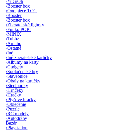
›
YuGiOh
›
Booster box
›
One piece TCG
›
Booster
›
Booster box
›
Zberateľské figúrky
›
Funko POP!
›
MINIX
›
Tubbz
›
Amiibo
›
Ostatné
›
Iné
›
Iné zberateľské kartičky
›
Albumy na karty
›
Gadgety
›
Spoločenské hry
›
Stavebnice
›
Obaly na kartičky
›
Steelbooky
›
Hrnčeky
›
Hračky
›
Plyšové hračky
›
Oblečenie
›
Puzzle
›
RC modely
›
Autodráhy
Bazár
›
Playstation