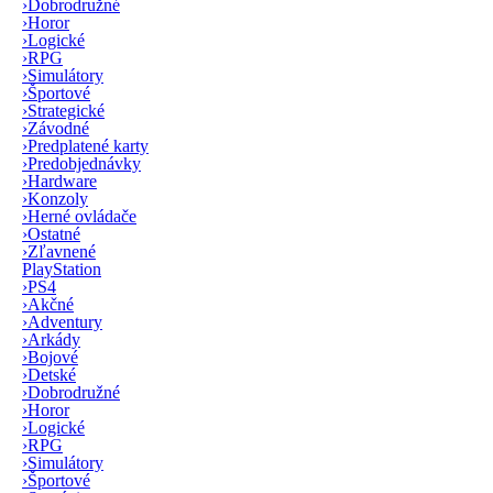
›
Dobrodružné
›
Horor
›
Logické
›
RPG
›
Simulátory
›
Športové
›
Strategické
›
Závodné
›
Predplatené karty
›
Predobjednávky
›
Hardware
›
Konzoly
›
Herné ovládače
›
Ostatné
›
Zľavnené
PlayStation
›
PS4
›
Akčné
›
Adventury
›
Arkády
›
Bojové
›
Detské
›
Dobrodružné
›
Horor
›
Logické
›
RPG
›
Simulátory
›
Športové