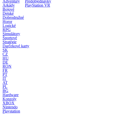
Adventury
Predobjednávky
Arkády
PlayStation VR
Bojové
Detské
Dobrodružné
Horor
Logické
RPG
Simulátory
Športové
Stratégie
Darčekové karty
SK
CZ
HU
DE
RON
FR
PT
IT
AT
PL
BG
Hardware
Konzoly
XBOX
Nintendo
Playstation