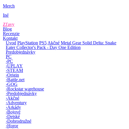
Merch
Iné
Zľavy
Blog
Recenzie
Kontakt
Úvod
PlayStation
PS5
Akčné
Metal Gear Solid Delta: Snake
Eater Collector's Pack - Day One Edition
Predobjednávky
PC
›
PC
›
UPLAY
›
STEAM
›
Origin
›
Battle.net
›
GOG
›
Rockstar warehouse
›
Predobjednávky
›
Akčné
›
Adventury
›
Arkády
›
Bojové
›
Detské
›
Dobrodružné
›
Horor