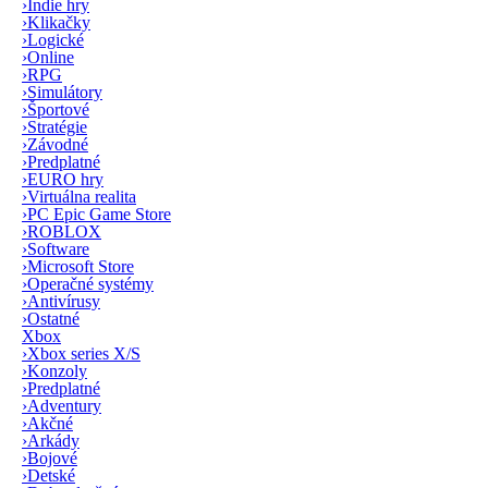
›
Indie hry
›
Klikačky
›
Logické
›
Online
›
RPG
›
Simulátory
›
Športové
›
Stratégie
›
Závodné
›
Predplatné
›
EURO hry
›
Virtuálna realita
›
PC Epic Game Store
›
ROBLOX
›
Software
›
Microsoft Store
›
Operačné systémy
›
Antivírusy
›
Ostatné
Xbox
›
Xbox series X/S
›
Konzoly
›
Predplatné
›
Adventury
›
Akčné
›
Arkády
›
Bojové
›
Detské