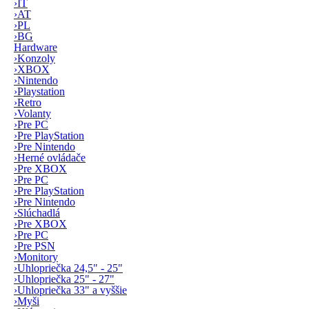
›
IT
›
AT
›
PL
›
BG
Hardware
›
Konzoly
›
XBOX
›
Nintendo
›
Playstation
›
Retro
›
Volanty
›
Pre PC
›
Pre PlayStation
›
Pre Nintendo
›
Herné ovládače
›
Pre XBOX
›
Pre PC
›
Pre PlayStation
›
Pre Nintendo
›
Slúchadlá
›
Pre XBOX
›
Pre PC
›
Pre PSN
›
Monitory
›
Uhlopriečka 24,5" - 25"
›
Uhlopriečka 25" - 27"
›
Uhlopriečka 33" a vyššie
›
Myši