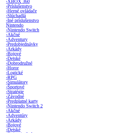
›
XBOX 360
›
Príslušenstvo
›
Herné ovládače
›
Slúchadlá
›
Iné príslušenstvo
Nintendo
›
Nintendo Switch
›
Akčné
›
Adventury
›
Predobjednávky
›
Arkády
›
Bojové
›
Detské
›
Dobrodružné
›
Horor
›
Logické
›
RPG
›
Simulátory
›
Športové
›
Stratégie
›
Závodné
›
Predplatné karty
›
Nintendo Switch 2
›
Akčné
›
Adventúry
›
Arkády
›
Bojové
›
Detské