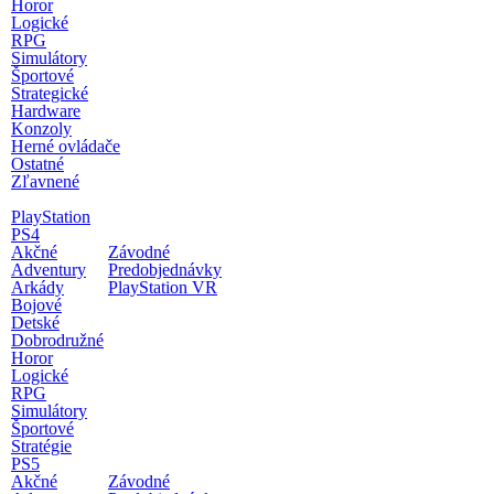
Horor
Logické
RPG
Simulátory
Športové
Strategické
Hardware
Konzoly
Herné ovládače
Ostatné
Zľavnené
PlayStation
PS4
Akčné
Závodné
Adventury
Predobjednávky
Arkády
PlayStation VR
Bojové
Detské
Dobrodružné
Horor
Logické
RPG
Simulátory
Športové
Stratégie
PS5
Akčné
Závodné