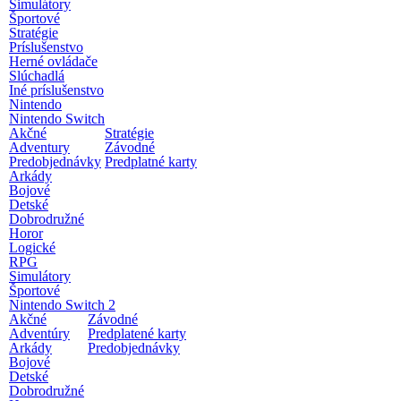
Simulátory
Športové
Stratégie
Príslušenstvo
Herné ovládače
Slúchadlá
Iné príslušenstvo
Nintendo
Nintendo Switch
Akčné
Stratégie
Adventury
Závodné
Predobjednávky
Predplatné karty
Arkády
Bojové
Detské
Dobrodružné
Horor
Logické
RPG
Simulátory
Športové
Nintendo Switch 2
Akčné
Závodné
Adventúry
Predplatené karty
Arkády
Predobjednávky
Bojové
Detské
Dobrodružné