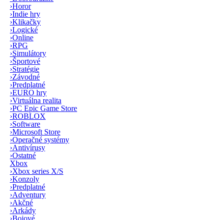
›
Horor
›
Indie hry
›
Klikačky
›
Logické
›
Online
›
RPG
›
Simulátory
›
Športové
›
Stratégie
›
Závodné
›
Predplatné
›
EURO hry
›
Virtuálna realita
›
PC Epic Game Store
›
ROBLOX
›
Software
›
Microsoft Store
›
Operačné systémy
›
Antivírusy
›
Ostatné
Xbox
›
Xbox series X/S
›
Konzoly
›
Predplatné
›
Adventury
›
Akčné
›
Arkády
›
Bojové