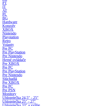
PT
IT
AT
PL
BG
Hardware
Konzoly
XBOX
Nintendo
Playstation
Retro
Volanty
Pre PC
Pre PlayStation
Pre Nintendo
Herné ovládače
Pre XBOX
Pre PC
Pre PlayStation
Pre Nintendo
Slúchadlá
Pre XBOX
Pre PC
Pre PSN
Monitory
Uhlopriečka 24,5" - 25"
Uhlopriečka 25" - 27"
Uhlopriečka 33" a vyššie