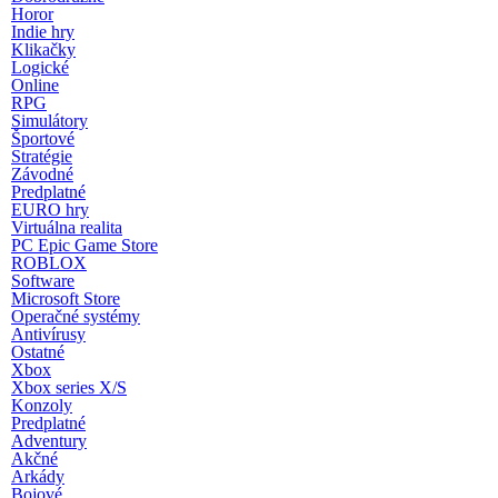
Horor
Indie hry
Klikačky
Logické
Online
RPG
Simulátory
Športové
Stratégie
Závodné
Predplatné
EURO hry
Virtuálna realita
PC Epic Game Store
ROBLOX
Software
Microsoft Store
Operačné systémy
Antivírusy
Ostatné
Xbox
Xbox series X/S
Konzoly
Predplatné
Adventury
Akčné
Arkády
Bojové