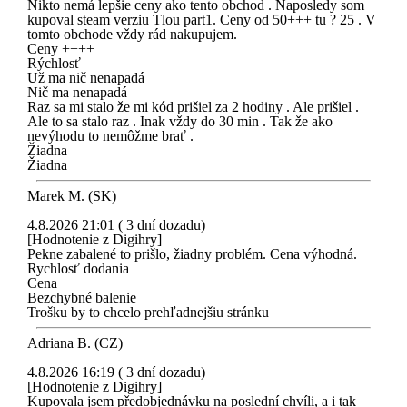
Nikto nemá lepšie ceny ako tento obchod . Naposledy som
kupoval steam verziu Tlou part1. Ceny od 50+++ tu ? 25 . V
tomto obchode vždy rád nakupujem.
Ceny ++++
Rýchlosť
Už ma nič nenapadá
Nič ma nenapadá
Raz sa mi stalo že mi kód prišiel za 2 hodiny . Ale prišiel .
Ale to sa stalo raz . Inak vždy do 30 min . Tak že ako
nevýhodu to nemôžme brať .
Žiadna
Žiadna
Marek M. (SK)
4.8.2026 21:01 ( 3 dní dozadu)
[Hodnotenie z Digihry]
Pekne zabalené to prišlo, žiadny problém. Cena výhodná.
Rychlosť dodania
Cena
Bezchybné balenie
Trošku by to chcelo prehľadnejšiu stránku
Adriana B. (CZ)
4.8.2026 16:19 ( 3 dní dozadu)
[Hodnotenie z Digihry]
Kupovala jsem předobjednávku na poslední chvíli, a i tak