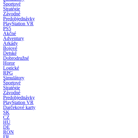
Športové
Stratégie
Závodné
Predobjednávky
PlayStation VR
PS5
Akčné
Adventury
Arkády
Bojové
Detské
Dobrodružné
Horor
Logické
RPG
Simulátory
Športové
Stratégie
Závodné
Predobjednávky
PlayStation VR
Darčekové karty
SK
CZ
HU
DE
RON
FR