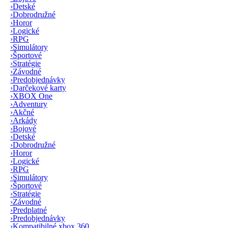
›
Detské
›
Dobrodružné
›
Horor
›
Logické
›
RPG
›
Simulátory
›
Športové
›
Stratégie
›
Závodné
›
Predobjednávky
›
Darčekové karty
›
XBOX One
›
Adventury
›
Akčné
›
Arkády
›
Bojové
›
Detské
›
Dobrodružné
›
Horor
›
Logické
›
RPG
›
Simulátory
›
Športové
›
Stratégie
›
Závodné
›
Predplatné
›
Predobjednávky
›
Kompatibilné xbox 360