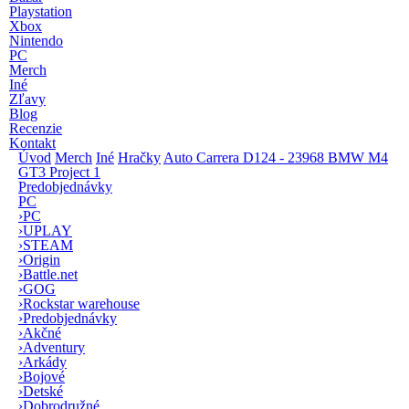
Playstation
Xbox
Nintendo
PC
Merch
Iné
Zľavy
Blog
Recenzie
Kontakt
Úvod
Merch
Iné
Hračky
Auto Carrera D124 - 23968 BMW M4
GT3 Project 1
Predobjednávky
PC
›
PC
›
UPLAY
›
STEAM
›
Origin
›
Battle.net
›
GOG
›
Rockstar warehouse
›
Predobjednávky
›
Akčné
›
Adventury
›
Arkády
›
Bojové
›
Detské
›
Dobrodružné