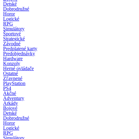
Detské
Dobrodružné
Horor
Logické
RPG
Simulátory
Športové
Strategické
Závodné
Predplatené karty
Predobjednávky
Hardware
Konzoly
Herné ovládače
Ostatné
Zľavnené
PlayStation
PS4
Akčné
Adventury
Arkády
Bojové
Detské
Dobrodružné
Horor
Logické
RPG
Simulátory