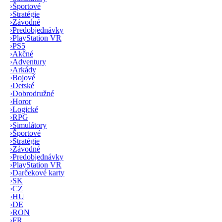
›
Športové
›
Stratégie
›
Závodné
›
Predobjednávky
›
PlayStation VR
›
PS5
›
Akčné
›
Adventury
›
Arkády
›
Bojové
›
Detské
›
Dobrodružné
›
Horor
›
Logické
›
RPG
›
Simulátory
›
Športové
›
Stratégie
›
Závodné
›
Predobjednávky
›
PlayStation VR
›
Darčekové karty
›
SK
›
CZ
›
HU
›
DE
›
RON
›
FR