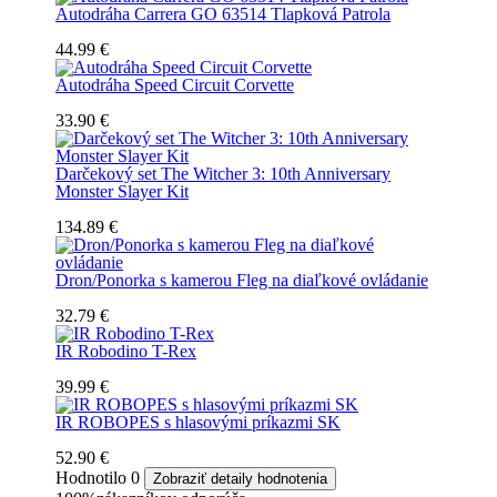
Autodráha Carrera GO 63514 Tlapková Patrola
44.99 €
Autodráha Speed Circuit Corvette
33.90 €
Darčekový set The Witcher 3: 10th Anniversary
Monster Slayer Kit
134.89 €
Dron/Ponorka s kamerou Fleg na diaľkové ovládanie
32.79 €
IR Robodino T-Rex
39.99 €
IR ROBOPES s hlasovými príkazmi SK
52.90 €
Hodnotilo
0
Zobraziť detaily hodnotenia