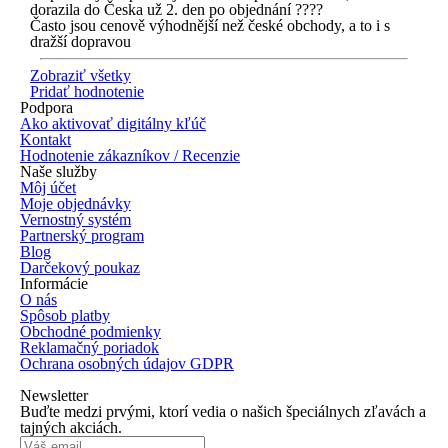
dorazila do Česka už 2. den po objednání ????
Často jsou cenově výhodnější než české obchody, a to i s
dražší dopravou
Zobraziť všetky
Pridať hodnotenie
Podpora
Ako aktivovať digitálny kľúč
Kontakt
Hodnotenie zákazníkov / Recenzie
Naše služby
Môj účet
Moje objednávky
Vernostný systém
Partnerský program
Blog
Darčekový poukaz
Informácie
O nás
Spôsob platby
Obchodné podmienky
Reklamačný poriadok
Ochrana osobných údajov GDPR
Newsletter
Buďte medzi prvými, ktorí vedia o našich špeciálnych zľavách a
tajných akciách.