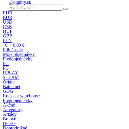
EUR
EUR
USD
CZK
HUF
GBP
PLN
0 | 0.00 €
Prihlásenie
Moje objednávky
Predobjednávky
PC
PC
UPLAY
STEAM
Origin
Battle.net
GOG
Rockstar warehouse
Predobjednávky
Akčné
Adventury
Arkády
Bojové
Detské
Dobrodružné