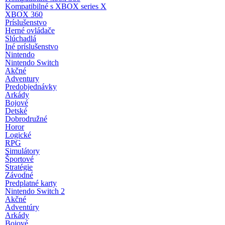
Kompatibilné s XBOX series X
XBOX 360
Príslušenstvo
Herné ovládače
Slúchadlá
Iné príslušenstvo
Nintendo
Nintendo Switch
Akčné
Adventury
Predobjednávky
Arkády
Bojové
Detské
Dobrodružné
Horor
Logické
RPG
Simulátory
Športové
Stratégie
Závodné
Predplatné karty
Nintendo Switch 2
Akčné
Adventúry
Arkády
Bojové