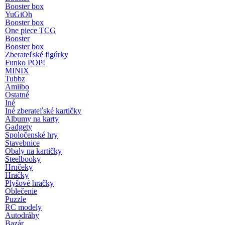
Booster box
YuGiOh
Booster box
One piece TCG
Booster
Booster box
Zberateľské figúrky
Funko POP!
MINIX
Tubbz
Amiibo
Ostatné
Iné
Iné zberateľské kartičky
Albumy na karty
Gadgety
Spoločenské hry
Stavebnice
Obaly na kartičky
Steelbooky
Hrnčeky
Hračky
Plyšové hračky
Oblečenie
Puzzle
RC modely
Autodráhy
Bazár