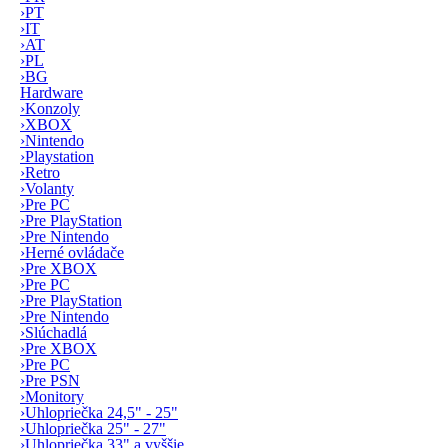
›
PT
›
IT
›
AT
›
PL
›
BG
Hardware
›
Konzoly
›
XBOX
›
Nintendo
›
Playstation
›
Retro
›
Volanty
›
Pre PC
›
Pre PlayStation
›
Pre Nintendo
›
Herné ovládače
›
Pre XBOX
›
Pre PC
›
Pre PlayStation
›
Pre Nintendo
›
Slúchadlá
›
Pre XBOX
›
Pre PC
›
Pre PSN
›
Monitory
›
Uhlopriečka 24,5" - 25"
›
Uhlopriečka 25" - 27"
›
Uhlopriečka 33" a vyššie