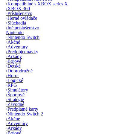
›
Kompatibilné s XBOX series X
›
XBOX 360
›
Príslušenstvo
›
Herné ovládače
›
Slúchadlá
›
Iné príslušenstvo
Nintendo
›
Nintendo Switch
›
Akčné
›
Adventury
›
Predobjednávky
›
Arkády
›
Bojové
›
Detské
›
Dobrodružné
›
Horor
›
Logické
›
RPG
›
Simulátory
›
Športové
›
Stratégie
›
Závodné
›
Predplatné karty
›
Nintendo Switch 2
›
Akčné
›
Adventúry
›
Arkády
›
Bojové