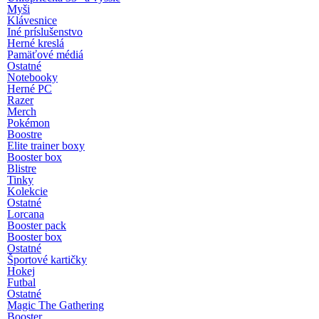
Myši
Klávesnice
Iné príslušenstvo
Herné kreslá
Pamäťové médiá
Ostatné
Notebooky
Herné PC
Razer
Merch
Pokémon
Boostre
Elite trainer boxy
Booster box
Blistre
Tinky
Kolekcie
Ostatné
Lorcana
Booster pack
Booster box
Ostatné
Športové kartičky
Hokej
Futbal
Ostatné
Magic The Gathering
Booster