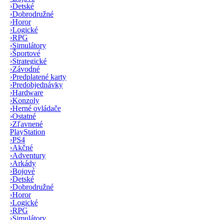
›
Detské
›
Dobrodružné
›
Horor
›
Logické
›
RPG
›
Simulátory
›
Športové
›
Strategické
›
Závodné
›
Predplatené karty
›
Predobjednávky
›
Hardware
›
Konzoly
›
Herné ovládače
›
Ostatné
›
Zľavnené
PlayStation
›
PS4
›
Akčné
›
Adventury
›
Arkády
›
Bojové
›
Detské
›
Dobrodružné
›
Horor
›
Logické
›
RPG
›
Simulátory