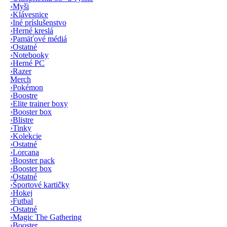
›
Myši
›
Klávesnice
›
Iné príslušenstvo
›
Herné kreslá
›
Pamäťové médiá
›
Ostatné
›
Notebooky
›
Herné PC
›
Razer
Merch
›
Pokémon
›
Boostre
›
Elite trainer boxy
›
Booster box
›
Blistre
›
Tinky
›
Kolekcie
›
Ostatné
›
Lorcana
›
Booster pack
›
Booster box
›
Ostatné
›
Športové kartičky
›
Hokej
›
Futbal
›
Ostatné
›
Magic The Gathering
›
Booster