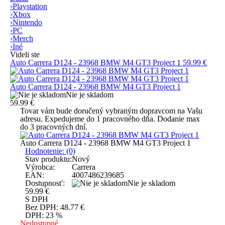
›
Playstation
›
Xbox
›
Nintendo
›
PC
›
Merch
›
Iné
Videli ste
Auto Carrera D124 - 23968 BMW M4 GT3 Project 1
59.99 €
Auto Carrera D124 - 23968 BMW M4 GT3 Project 1
Nie je skladom
59.99 €
Tovar vám bude doručený vybraným dopravcom na Vašu
adresu. Expedujeme do 1 pracovného dňa. Dodanie max
do 3 pracovných dní.
Auto Carrera D124 - 23968 BMW M4 GT3 Project 1
Hodnotenie: (0)
Stav produktu:
Nový
Výrobca:
Carrera
EAN:
4007486239685
Dostupnosť:
Nie je skladom
59.99
€
S DPH
Bez DPH:
48.77
€
DPH:
23 %
Nedostupné