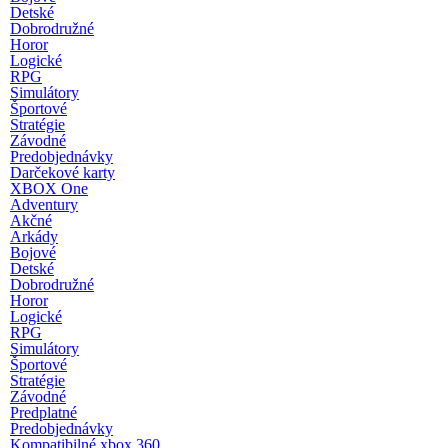
Detské
Dobrodružné
Horor
Logické
RPG
Simulátory
Športové
Stratégie
Závodné
Predobjednávky
Darčekové karty
XBOX One
Adventury
Akčné
Arkády
Bojové
Detské
Dobrodružné
Horor
Logické
RPG
Simulátory
Športové
Stratégie
Závodné
Predplatné
Predobjednávky
Kompatibilné xbox 360