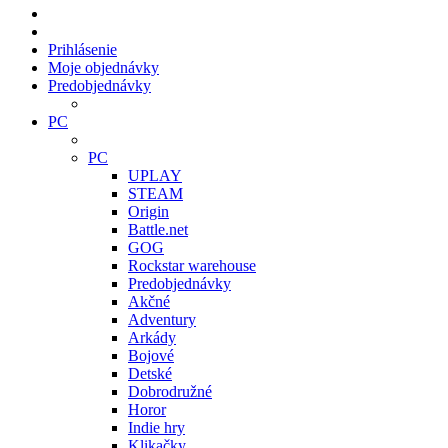
Prihlásenie
Moje objednávky
Predobjednávky
PC
PC
UPLAY
STEAM
Origin
Battle.net
GOG
Rockstar warehouse
Predobjednávky
Akčné
Adventury
Arkády
Bojové
Detské
Dobrodružné
Horor
Indie hry
Klikačky