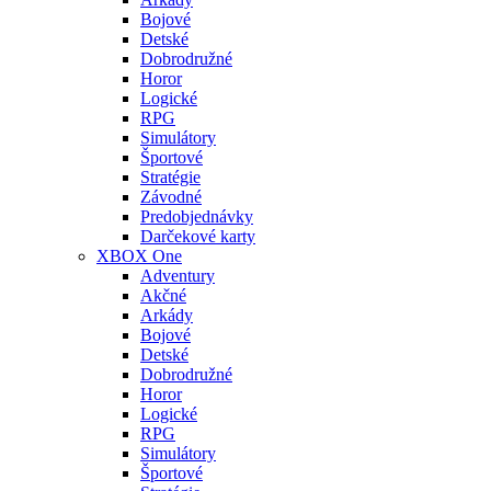
Bojové
Detské
Dobrodružné
Horor
Logické
RPG
Simulátory
Športové
Stratégie
Závodné
Predobjednávky
Darčekové karty
XBOX One
Adventury
Akčné
Arkády
Bojové
Detské
Dobrodružné
Horor
Logické
RPG
Simulátory
Športové