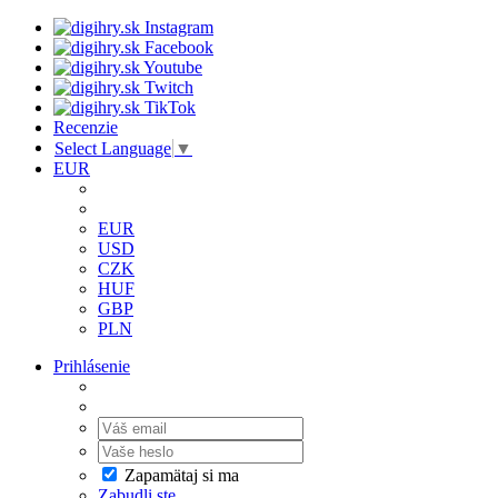
Recenzie
Select Language
▼
EUR
EUR
USD
CZK
HUF
GBP
PLN
Prihlásenie
Zapamätaj si ma
Zabudli ste