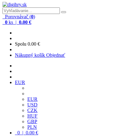
Porovnávač (
0
)
0
ks |
0.00 €
Spolu
0.00 €
Nákupný košík
Objednať
EUR
EUR
USD
CZK
HUF
GBP
PLN
0 | 0.00 €