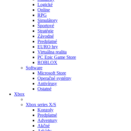
Logické
Online
RPG
Simulátory
Športové
Stratégie
Závodné
Predplatné
EURO hry
Virtuálna realita
PC Epic Game Store
ROBLOX
Software
Microsoft Store
Operačné systémy
Antivírusy
Ostatné
Xbox
Xbox series X/S
Konzoly
Predplatné
Adventury
Akčné
Arkády