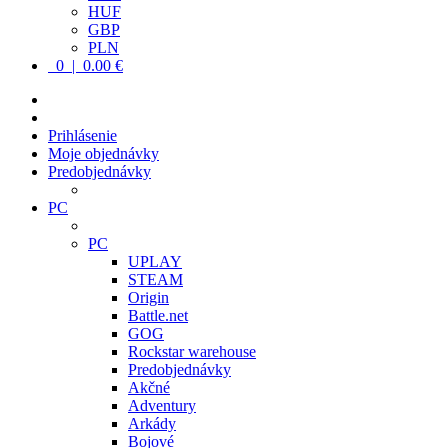
HUF
GBP
PLN
0 | 0.00 €
Prihlásenie
Moje objednávky
Predobjednávky
PC
PC
UPLAY
STEAM
Origin
Battle.net
GOG
Rockstar warehouse
Predobjednávky
Akčné
Adventury
Arkády
Bojové