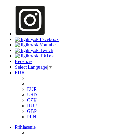
Recenzie
Select Language
▼
EUR
EUR
USD
CZK
HUF
GBP
PLN
Prihlásenie