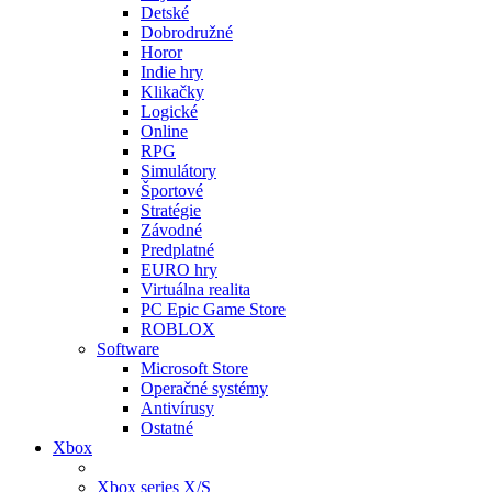
Detské
Dobrodružné
Horor
Indie hry
Klikačky
Logické
Online
RPG
Simulátory
Športové
Stratégie
Závodné
Predplatné
EURO hry
Virtuálna realita
PC Epic Game Store
ROBLOX
Software
Microsoft Store
Operačné systémy
Antivírusy
Ostatné
Xbox
Xbox series X/S