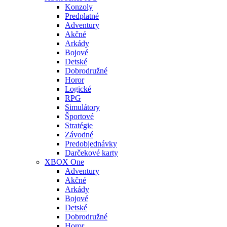
Konzoly
Predplatné
Adventury
Akčné
Arkády
Bojové
Detské
Dobrodružné
Horor
Logické
RPG
Simulátory
Športové
Stratégie
Závodné
Predobjednávky
Darčekové karty
XBOX One
Adventury
Akčné
Arkády
Bojové
Detské
Dobrodružné
Horor