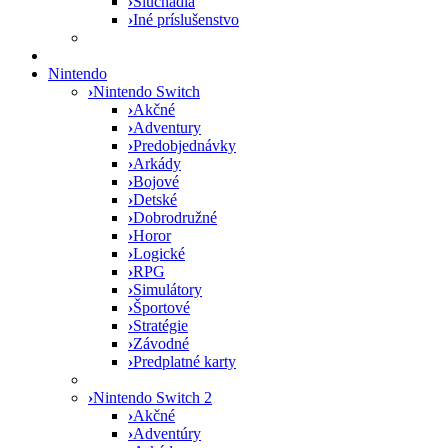
›
Slúchadlá
›
Iné príslušenstvo
Nintendo
›
Nintendo Switch
›
Akčné
›
Adventury
›
Predobjednávky
›
Arkády
›
Bojové
›
Detské
›
Dobrodružné
›
Horor
›
Logické
›
RPG
›
Simulátory
›
Športové
›
Stratégie
›
Závodné
›
Predplatné karty
›
Nintendo Switch 2
›
Akčné
›
Adventúry