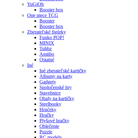
YuGiOh
Booster box
One piece TCG
Booster
Booster box
Zberateľské figúrky
Funko POP!
MINIX
Tubbz
Amiibo
Ostatné
Iné
Iné zberateľské kartičky
Albumy na karty
Gadgety
Spoločenské hry
Stavebnice
Obaly na kartičky
Steelbooky
Hrnčeky
Hračky
Plyšové hračky
Oblečenie
Puzzle
RC modely