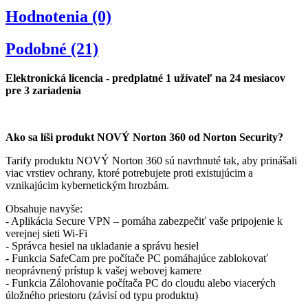
Hodnotenia (0)
Podobné (21)
Elektronická licencia - predplatné 1 užívateľ na 24 mesiacov
pre 3 zariadenia
Ako sa líši produkt NOVÝ Norton 360 od Norton Security?
Tarify produktu NOVÝ Norton 360 sú navrhnuté tak, aby prinášali
viac vrstiev ochrany, ktoré potrebujete proti existujúcim a
vznikajúcim kybernetickým hrozbám.
Obsahuje navyše:
- Aplikácia Secure VPN – pomáha zabezpečiť vaše pripojenie k
verejnej sieti Wi-Fi
- Správca hesiel na ukladanie a správu hesiel
- Funkcia SafeCam pre počítače PC pomáhajúce zablokovať
neoprávnený prístup k vašej webovej kamere
- Funkcia Zálohovanie počítača PC do cloudu alebo viacerých
úložného priestoru (závisí od typu produktu)