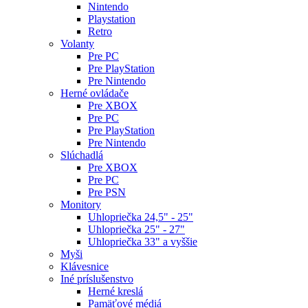
Nintendo
Playstation
Retro
Volanty
Pre PC
Pre PlayStation
Pre Nintendo
Herné ovládače
Pre XBOX
Pre PC
Pre PlayStation
Pre Nintendo
Slúchadlá
Pre XBOX
Pre PC
Pre PSN
Monitory
Uhlopriečka 24,5" - 25"
Uhlopriečka 25" - 27"
Uhlopriečka 33" a vyššie
Myši
Klávesnice
Iné príslušenstvo
Herné kreslá
Pamäťové médiá