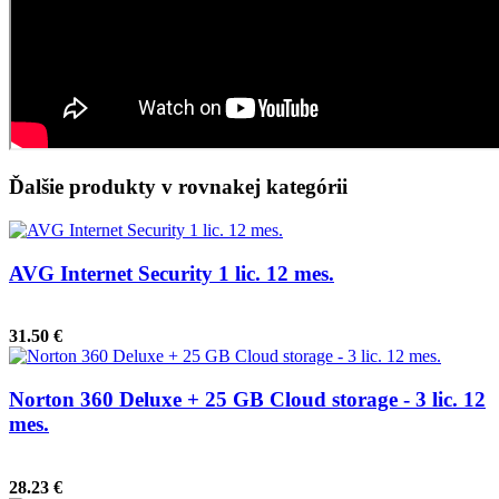
Ďalšie produkty v rovnakej kategórii
AVG Internet Security 1 lic. 12 mes.
31.50 €
Norton 360 Deluxe + 25 GB Cloud storage - 3 lic. 12
mes.
28.23 €