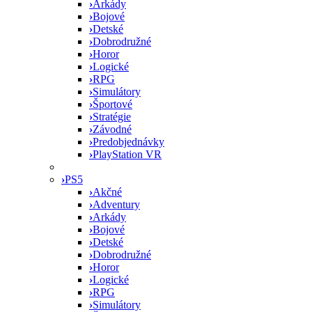
›
Arkády
›
Bojové
›
Detské
›
Dobrodružné
›
Horor
›
Logické
›
RPG
›
Simulátory
›
Športové
›
Stratégie
›
Závodné
›
Predobjednávky
›
PlayStation VR
›
PS5
›
Akčné
›
Adventury
›
Arkády
›
Bojové
›
Detské
›
Dobrodružné
›
Horor
›
Logické
›
RPG
›
Simulátory