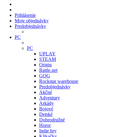
Prihlásenie
Moje objednávky
Predobjednávky
PC
PC
UPLAY
STEAM
Origin
Battle.net
GOG
Rockstar warehouse
Predobjednávky
Akčné
Adventury
Arkády
Bojové
Detské
Dobrodružné
Horor
Indie hry
Klikačky