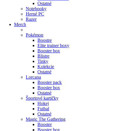
Ostatné
Notebooky
Herné PC
Razer
Merch
Pokémon
Boostre
Elite trainer boxy
Booster box
Blistre
Tinky
Kolekcie
Ostatné
Lorcana
Booster pack
Booster box
Ostatné
Športové kartičky
Hokej
Futbal
Ostatné
Magic The Gathering
Booster
Booster box