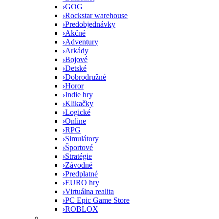
›
GOG
›
Rockstar warehouse
›
Predobjednávky
›
Akčné
›
Adventury
›
Arkády
›
Bojové
›
Detské
›
Dobrodružné
›
Horor
›
Indie hry
›
Klikačky
›
Logické
›
Online
›
RPG
›
Simulátory
›
Športové
›
Stratégie
›
Závodné
›
Predplatné
›
EURO hry
›
Virtuálna realita
›
PC Epic Game Store
›
ROBLOX