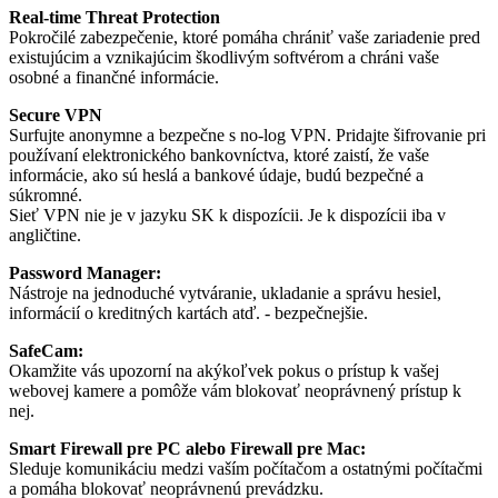
Real-time Threat Protection
Pokročilé zabezpečenie, ktoré pomáha chrániť vaše zariadenie pred
existujúcim a vznikajúcim škodlivým softvérom a chráni vaše
osobné a finančné informácie.
Secure VPN
Surfujte anonymne a bezpečne s no-log VPN. Pridajte šifrovanie pri
používaní elektronického bankovníctva, ktoré zaistí, že vaše
informácie, ako sú heslá a bankové údaje, budú bezpečné a
súkromné.
Sieť VPN nie je v jazyku SK k dispozícii. Je k dispozícii iba v
angličtine.
Password Manager:
Nástroje na jednoduché vytváranie, ukladanie a správu hesiel,
informácií o kreditných kartách atď. - bezpečnejšie.
SafeCam:
Okamžite vás upozorní na akýkoľvek pokus o prístup k vašej
webovej kamere a pomôže vám blokovať neoprávnený prístup k
nej.
Smart Firewall pre PC alebo Firewall pre Mac:
Sleduje komunikáciu medzi vaším počítačom a ostatnými počítačmi
a pomáha blokovať neoprávnenú prevádzku.