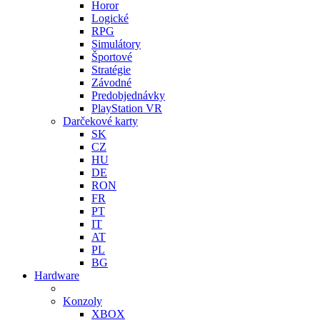
Horor
Logické
RPG
Simulátory
Športové
Stratégie
Závodné
Predobjednávky
PlayStation VR
Darčekové karty
SK
CZ
HU
DE
RON
FR
PT
IT
AT
PL
BG
Hardware
Konzoly
XBOX