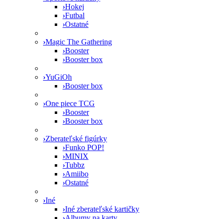
›
Hokej
›
Futbal
›
Ostatné
›
Magic The Gathering
›
Booster
›
Booster box
›
YuGiOh
›
Booster box
›
One piece TCG
›
Booster
›
Booster box
›
Zberateľské figúrky
›
Funko POP!
›
MINIX
›
Tubbz
›
Amiibo
›
Ostatné
›
Iné
›
Iné zberateľské kartičky
›
Albumy na karty