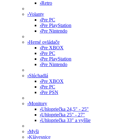
›
Retro
›
Volanty
›
Pre PC
›
Pre PlayStation
›
Pre Nintendo
›
Herné ovládače
›
Pre XBOX
›
Pre PC
›
Pre PlayStation
›
Pre Nintendo
›
Slúchadlá
›
Pre XBOX
›
Pre PC
›
Pre PSN
›
Monitory
›
Uhlopriečka 24,5" - 25"
›
Uhlopriečka 25" - 27"
›
Uhlopriečka 33" a vyššie
›
Myši
›
Klávesnice