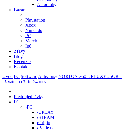
Autodráhy
Bazár
Playstation
Xbox
Nintendo
PC
Merch
Iné
Zľavy
Blog
Recenzie
Kontakt
Úvod
PC
Software
Antivírusy
NORTON 360 DELUXE 25GB 1
užívatel na 3 lic. 24 mes.
Predobjednávky
PC
›
PC
›
UPLAY
›
STEAM
›
Origin
›
Battle.net