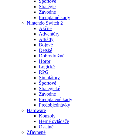
Športové
Stratégie
Závodné
Predplatné karty
Nintendo Switch 2
Akčné
Adventúry
Arkády
Bojové
Detské
Dobrodružné
Horor
Logické
RPG
Simulátory
Športové
Strategické
Závodné
Predplatené karty
Predobjednávky
Hardware
Konzoly
Herné ovládače
Ostatné
Zľavnené