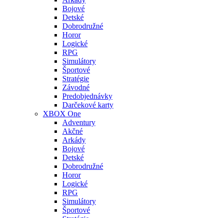
Bojové
Detské
Dobrodružné
Horor
Logické
RPG
Simulátory
Športové
Stratégie
Závodné
Predobjednávky
Darčekové karty
XBOX One
Adventury
Akčné
Arkády
Bojové
Detské
Dobrodružné
Horor
Logické
RPG
Simulátory
Športové