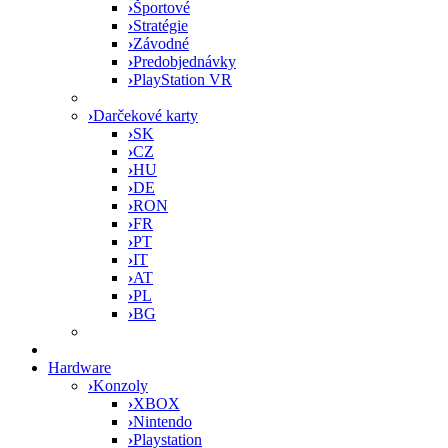
›
Športové
›
Stratégie
›
Závodné
›
Predobjednávky
›
PlayStation VR
›
Darčekové karty
›
SK
›
CZ
›
HU
›
DE
›
RON
›
FR
›
PT
›
IT
›
AT
›
PL
›
BG
Hardware
›
Konzoly
›
XBOX
›
Nintendo
›
Playstation