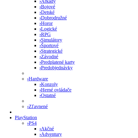
›
Arkády
›
Bojové
›
Detské
›
Dobrodružné
›
Horor
›
Logické
›
RPG
›
Simulátory
›
Športové
›
Strategické
›
Závodné
›
Predplatené karty
›
Predobjednávky
›
Hardware
›
Konzoly
›
Herné ovládače
›
Ostatné
›
Zľavnené
PlayStation
›
PS4
›
Akčné
›
Adventury