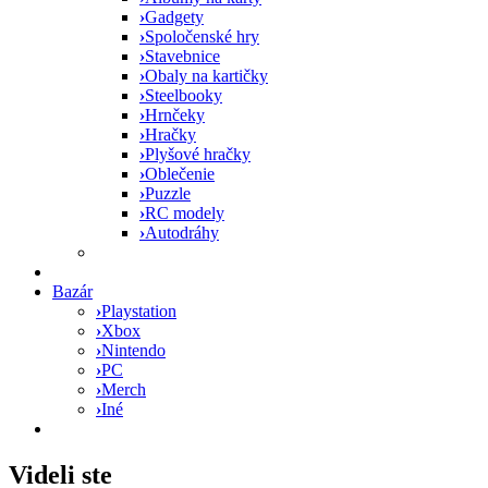
›
Gadgety
›
Spoločenské hry
›
Stavebnice
›
Obaly na kartičky
›
Steelbooky
›
Hrnčeky
›
Hračky
›
Plyšové hračky
›
Oblečenie
›
Puzzle
›
RC modely
›
Autodráhy
Bazár
›
Playstation
›
Xbox
›
Nintendo
›
PC
›
Merch
›
Iné
Videli ste