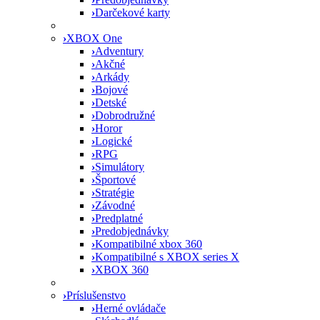
›
Darčekové karty
›
XBOX One
›
Adventury
›
Akčné
›
Arkády
›
Bojové
›
Detské
›
Dobrodružné
›
Horor
›
Logické
›
RPG
›
Simulátory
›
Športové
›
Stratégie
›
Závodné
›
Predplatné
›
Predobjednávky
›
Kompatibilné xbox 360
›
Kompatibilné s XBOX series X
›
XBOX 360
›
Príslušenstvo
›
Herné ovládače