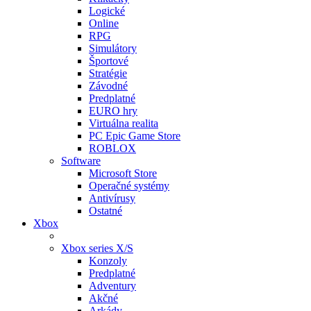
Logické
Online
RPG
Simulátory
Športové
Stratégie
Závodné
Predplatné
EURO hry
Virtuálna realita
PC Epic Game Store
ROBLOX
Software
Microsoft Store
Operačné systémy
Antivírusy
Ostatné
Xbox
Xbox series X/S
Konzoly
Predplatné
Adventury
Akčné
Arkády