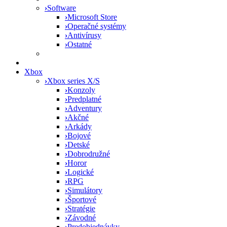
›
Software
›
Microsoft Store
›
Operačné systémy
›
Antivírusy
›
Ostatné
Xbox
›
Xbox series X/S
›
Konzoly
›
Predplatné
›
Adventury
›
Akčné
›
Arkády
›
Bojové
›
Detské
›
Dobrodružné
›
Horor
›
Logické
›
RPG
›
Simulátory
›
Športové
›
Stratégie
›
Závodné
›
Predobjednávky