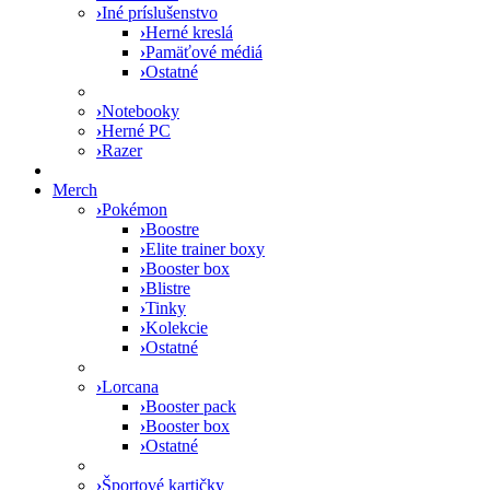
›
Iné príslušenstvo
›
Herné kreslá
›
Pamäťové médiá
›
Ostatné
›
Notebooky
›
Herné PC
›
Razer
Merch
›
Pokémon
›
Boostre
›
Elite trainer boxy
›
Booster box
›
Blistre
›
Tinky
›
Kolekcie
›
Ostatné
›
Lorcana
›
Booster pack
›
Booster box
›
Ostatné
›
Športové kartičky