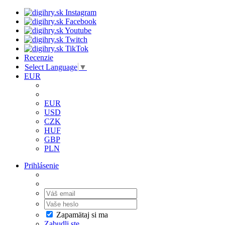
Recenzie
Select Language
▼
EUR
EUR
USD
CZK
HUF
GBP
PLN
Prihlásenie
Zapamätaj si ma
Zabudli ste