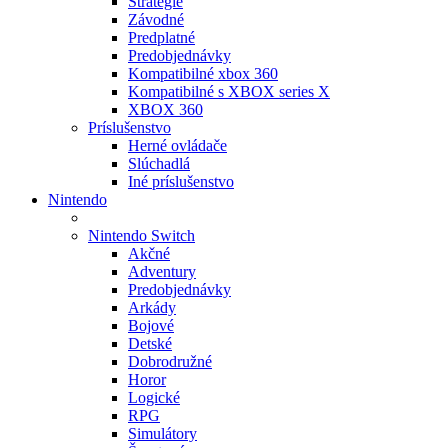
Stratégie
Závodné
Predplatné
Predobjednávky
Kompatibilné xbox 360
Kompatibilné s XBOX series X
XBOX 360
Príslušenstvo
Herné ovládače
Slúchadlá
Iné príslušenstvo
Nintendo
Nintendo Switch
Akčné
Adventury
Predobjednávky
Arkády
Bojové
Detské
Dobrodružné
Horor
Logické
RPG
Simulátory