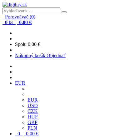
Porovnávač (
0
)
0
ks |
0.00 €
Spolu
0.00 €
Nákupný košík
Objednať
EUR
EUR
USD
CZK
HUF
GBP
PLN
0 | 0.00 €