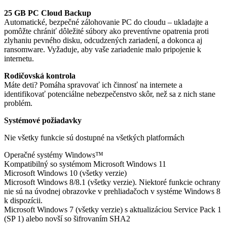
25 GB PC Cloud Backup
Automatické, bezpečné zálohovanie PC do cloudu – ukladajte a
pomôžte chrániť dôležité súbory ako preventívne opatrenia proti
zlyhaniu pevného disku, odcudzených zariadení, a dokonca aj
ransomware. Vyžaduje, aby vaše zariadenie malo pripojenie k
internetu.
Rodičovská kontrola
Máte deti? Pomáha spravovať ich činnosť na internete a
identifikovať potenciálne nebezpečenstvo skôr, než sa z nich stane
problém.
Systémové požiadavky
Nie všetky funkcie sú dostupné na všetkých platformách
Operačné systémy Windows™
Kompatibilný so systémom Microsoft Windows 11
Microsoft Windows 10 (všetky verzie)
Microsoft Windows 8/8.1 (všetky verzie). Niektoré funkcie ochrany
nie sú na úvodnej obrazovke v prehliadačoch v systéme Windows 8
k dispozícii.
Microsoft Windows 7 (všetky verzie) s aktualizáciou Service Pack 1
(SP 1) alebo novší so šifrovaním SHA2