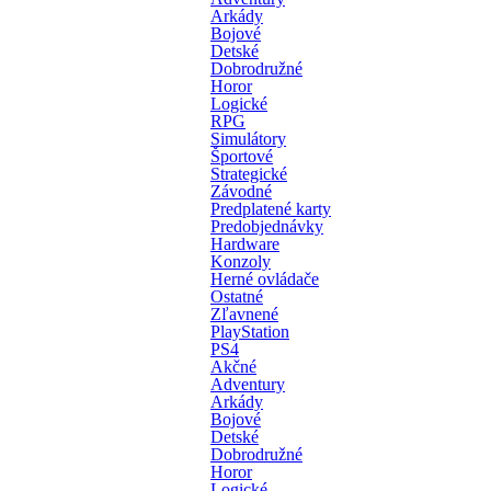
Arkády
Bojové
Detské
Dobrodružné
Horor
Logické
RPG
Simulátory
Športové
Strategické
Závodné
Predplatené karty
Predobjednávky
Hardware
Konzoly
Herné ovládače
Ostatné
Zľavnené
PlayStation
PS4
Akčné
Adventury
Arkády
Bojové
Detské
Dobrodružné
Horor
Logické