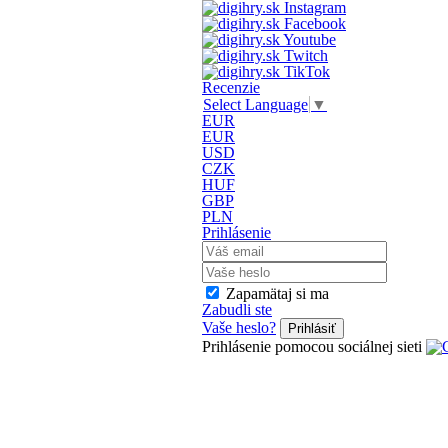
Recenzie
Select Language
▼
EUR
EUR
USD
CZK
HUF
GBP
PLN
Prihlásenie
Zapamätaj si ma
Zabudli ste
Vaše heslo?
Prihlásiť
Prihlásenie pomocou sociálnej sieti