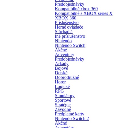
Predobjednávky
Kompatibilné xbox 360
Kompatibilné s XBOX series X
XBOX 360
Príslušenstvo
Herné ovládače
Slúchadlá
Iné príslušenstvo
Nintendo
Nintendo Switch
Akčné
Adventury
Predobjednávky
Arkády
Bojové
Detské
Dobrodružné
Horor
Logické
RPG
Simulátory
Športové
Stratégie
Závodné
Predplatné karty
Nintendo Switch 2
Akčné
Adventúry