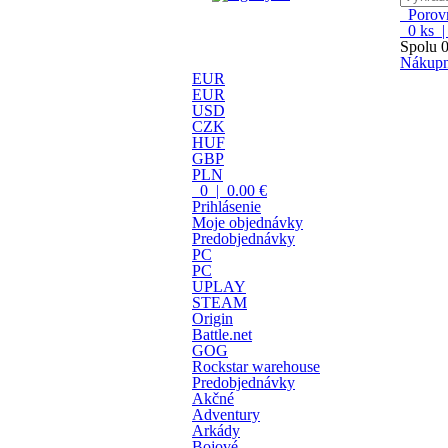
Porovn
0
ks 
Spolu
0
Nákupn
EUR
EUR
USD
CZK
HUF
GBP
PLN
0 | 0.00 €
Prihlásenie
Moje objednávky
Predobjednávky
PC
PC
UPLAY
STEAM
Origin
Battle.net
GOG
Rockstar warehouse
Predobjednávky
Akčné
Adventury
Arkády
Bojové