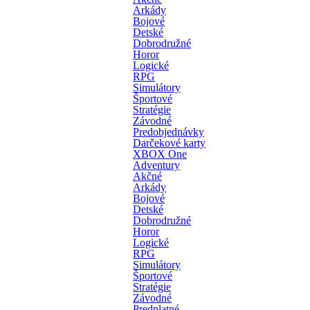
Arkády
Bojové
Detské
Dobrodružné
Horor
Logické
RPG
Simulátory
Športové
Stratégie
Závodné
Predobjednávky
Darčekové karty
XBOX One
Adventury
Akčné
Arkády
Bojové
Detské
Dobrodružné
Horor
Logické
RPG
Simulátory
Športové
Stratégie
Závodné
Predplatné