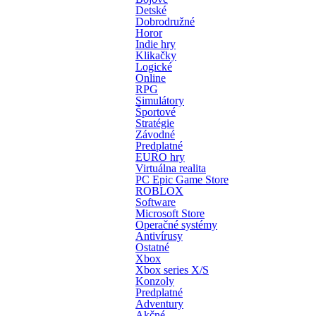
Detské
Dobrodružné
Horor
Indie hry
Klikačky
Logické
Online
RPG
Simulátory
Športové
Stratégie
Závodné
Predplatné
EURO hry
Virtuálna realita
PC Epic Game Store
ROBLOX
Software
Microsoft Store
Operačné systémy
Antivírusy
Ostatné
Xbox
Xbox series X/S
Konzoly
Predplatné
Adventury
Akčné