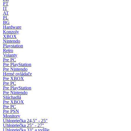
PT
IT
AT
PL
BG
Hardware
Konzoly
XBOX
Nintendo
Playstation
Retro
Volanty
Pre PC
Pre PlayStation
Pre Nintendo
Herné ovládače
Pre XBOX
Pre PC
Pre PlayStation
Pre Nintendo
Slúchadlá
Pre XBOX
Pre PC
Pre PSN
Monitory
Uhlopriečka 24,5" - 25"
Uhlopriečka 25" - 27"
Uhlopriečka 33" a vyššie