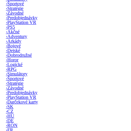
›
Športové
›
Stratégie
›
Závodné
›
Predobjednávky
›
PlayStation VR
›
PS5
›
Akčné
›
Adventury
›
Arkády
›
Bojové
›
Detské
›
Dobrodružné
›
Horor
›
Logické
›
RPG
›
Simulátory
›
Športové
›
Stratégie
›
Závodné
›
Predobjednávky
›
PlayStation VR
›
Darčekové karty
›
SK
›
CZ
›
HU
›
DE
›
RON
›
FR