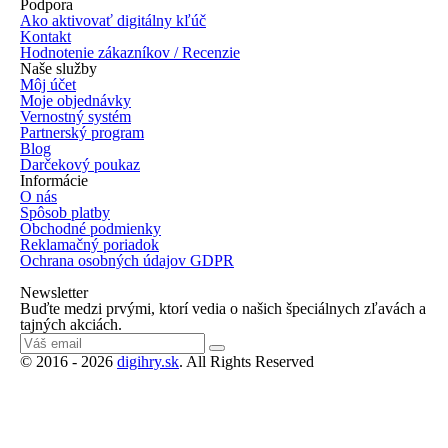
Podpora
Ako aktivovať digitálny kľúč
Kontakt
Hodnotenie zákazníkov / Recenzie
Naše služby
Môj účet
Moje objednávky
Vernostný systém
Partnerský program
Blog
Darčekový poukaz
Informácie
O nás
Spôsob platby
Obchodné podmienky
Reklamačný poriadok
Ochrana osobných údajov GDPR
Newsletter
Buďte medzi prvými, ktorí vedia o našich špeciálnych zľavách a
tajných akciách.
© 2016 - 2026
digihry.sk
. All Rights Reserved