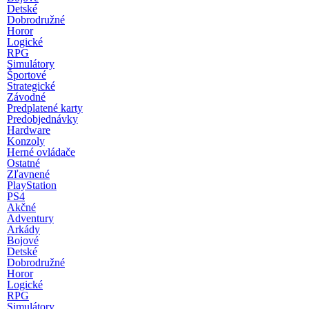
Detské
Dobrodružné
Horor
Logické
RPG
Simulátory
Športové
Strategické
Závodné
Predplatené karty
Predobjednávky
Hardware
Konzoly
Herné ovládače
Ostatné
Zľavnené
PlayStation
PS4
Akčné
Adventury
Arkády
Bojové
Detské
Dobrodružné
Horor
Logické
RPG
Simulátory