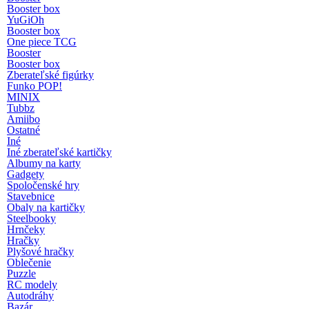
Booster box
YuGiOh
Booster box
One piece TCG
Booster
Booster box
Zberateľské figúrky
Funko POP!
MINIX
Tubbz
Amiibo
Ostatné
Iné
Iné zberateľské kartičky
Albumy na karty
Gadgety
Spoločenské hry
Stavebnice
Obaly na kartičky
Steelbooky
Hrnčeky
Hračky
Plyšové hračky
Oblečenie
Puzzle
RC modely
Autodráhy
Bazár