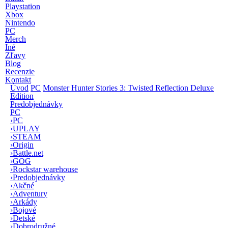
Playstation
Xbox
Nintendo
PC
Merch
Iné
Zľavy
Blog
Recenzie
Kontakt
Úvod
PC
Monster Hunter Stories 3: Twisted Reflection Deluxe
Edition
Predobjednávky
PC
›
PC
›
UPLAY
›
STEAM
›
Origin
›
Battle.net
›
GOG
›
Rockstar warehouse
›
Predobjednávky
›
Akčné
›
Adventury
›
Arkády
›
Bojové
›
Detské
›
Dobrodružné