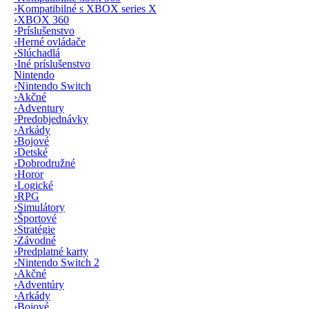
›
Kompatibilné s XBOX series X
›
XBOX 360
›
Príslušenstvo
›
Herné ovládače
›
Slúchadlá
›
Iné príslušenstvo
Nintendo
›
Nintendo Switch
›
Akčné
›
Adventury
›
Predobjednávky
›
Arkády
›
Bojové
›
Detské
›
Dobrodružné
›
Horor
›
Logické
›
RPG
›
Simulátory
›
Športové
›
Stratégie
›
Závodné
›
Predplatné karty
›
Nintendo Switch 2
›
Akčné
›
Adventúry
›
Arkády
›
Bojové