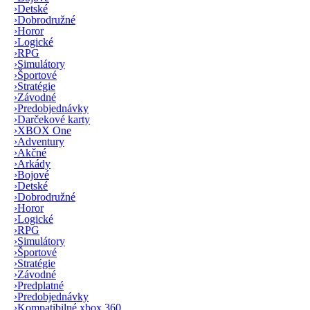
›
Detské
›
Dobrodružné
›
Horor
›
Logické
›
RPG
›
Simulátory
›
Športové
›
Stratégie
›
Závodné
›
Predobjednávky
›
Darčekové karty
›
XBOX One
›
Adventury
›
Akčné
›
Arkády
›
Bojové
›
Detské
›
Dobrodružné
›
Horor
›
Logické
›
RPG
›
Simulátory
›
Športové
›
Stratégie
›
Závodné
›
Predplatné
›
Predobjednávky
›
Kompatibilné xbox 360