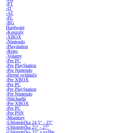
›
PT
›
IT
›
AT
›
PL
›
BG
Hardware
›
Konzoly
›
XBOX
›
Nintendo
›
Playstation
›
Retro
›
Volanty
›
Pre PC
›
Pre PlayStation
›
Pre Nintendo
›
Herné ovládače
›
Pre XBOX
›
Pre PC
›
Pre PlayStation
›
Pre Nintendo
›
Slúchadlá
›
Pre XBOX
›
Pre PC
›
Pre PSN
›
Monitory
›
Uhlopriečka 24,5" - 25"
›
Uhlopriečka 25" - 27"
›
Uhlopriečka 33" a vyššie