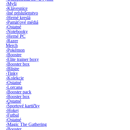
›
Myši
›
Klávesnice
›
Iné príslušenstvo
›
Herné kreslá
›
Pamäťové médiá
›
Ostatné
›
Notebooky
›
Herné PC
›
Razer
Merch
›
Pokémon
›
Boostre
›
Elite trainer boxy
›
Booster box
›
Blistre
›
Tinky
›
Kolekcie
›
Ostatné
›
Lorcana
›
Booster pack
›
Booster box
›
Ostatné
›
Športové kartičky
›
Hokej
›
Futbal
›
Ostatné
›
Magic The Gathering
›
Booster