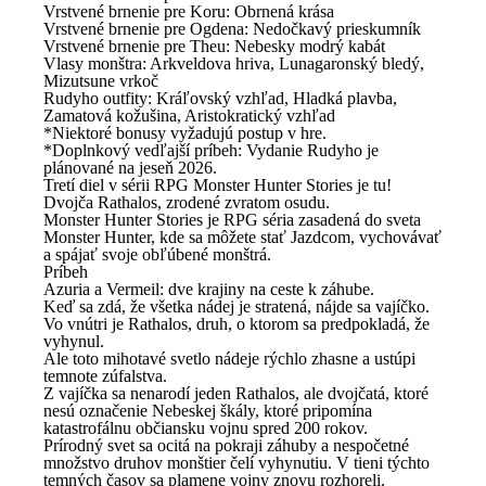
Vrstvené brnenie pre Koru: Obrnená krása
Vrstvené brnenie pre Ogdena: Nedočkavý prieskumník
Vrstvené brnenie pre Theu: Nebesky modrý kabát
Vlasy monštra: Arkveldova hriva, Lunagaronský bledý,
Mizutsune vrkoč
Rudyho outfity: Kráľovský vzhľad, Hladká plavba,
Zamatová kožušina, Aristokratický vzhľad
*Niektoré bonusy vyžadujú postup v hre.
*Doplnkový vedľajší príbeh: Vydanie Rudyho je
plánované na jeseň 2026.
Tretí diel v sérii RPG Monster Hunter Stories je tu!
Dvojča Rathalos, zrodené zvratom osudu.
Monster Hunter Stories je RPG séria zasadená do sveta
Monster Hunter, kde sa môžete stať Jazdcom, vychovávať
a spájať svoje obľúbené monštrá.
Príbeh
Azuria a Vermeil: dve krajiny na ceste k záhube.
Keď sa zdá, že všetka nádej je stratená, nájde sa vajíčko.
Vo vnútri je Rathalos, druh, o ktorom sa predpokladá, že
vyhynul.
Ale toto mihotavé svetlo nádeje rýchlo zhasne a ustúpi
temnote zúfalstva.
Z vajíčka sa nenarodí jeden Rathalos, ale dvojčatá, ktoré
nesú označenie Nebeskej škály, ktoré pripomína
katastrofálnu občiansku vojnu spred 200 rokov.
Prírodný svet sa ocitá na pokraji záhuby a nespočetné
množstvo druhov monštier čelí vyhynutiu. V tieni týchto
temných časov sa plamene vojny znovu rozhoreli.