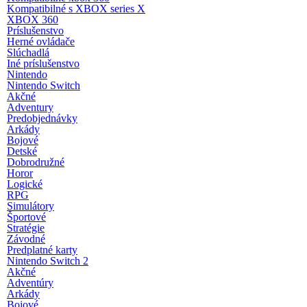
Kompatibilné s XBOX series X
XBOX 360
Príslušenstvo
Herné ovládače
Slúchadlá
Iné príslušenstvo
Nintendo
Nintendo Switch
Akčné
Adventury
Predobjednávky
Arkády
Bojové
Detské
Dobrodružné
Horor
Logické
RPG
Simulátory
Športové
Stratégie
Závodné
Predplatné karty
Nintendo Switch 2
Akčné
Adventúry
Arkády
Bojové