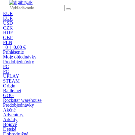
EUR
EUR
USD
CZK
HUF
GBP
PLN
0 | 0.00 €
Prihlásenie
Moje objednávky
Predobjednávky
PC
PC
UPLAY
STEAM
Origin
Battle.net
GOG
Rockstar warehouse
Predobjednávky
Akčné
Adventury
Arkády
Bojové
Detské
Dobrodružné