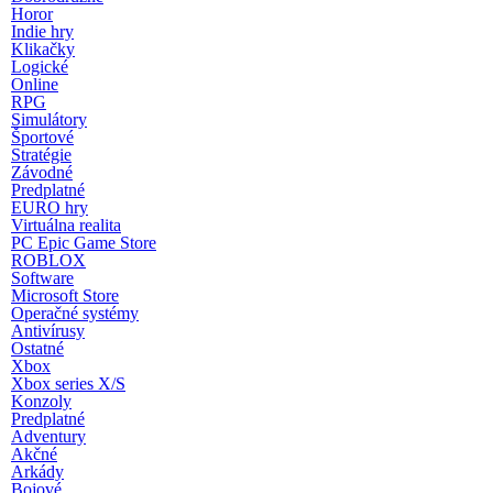
Horor
Indie hry
Klikačky
Logické
Online
RPG
Simulátory
Športové
Stratégie
Závodné
Predplatné
EURO hry
Virtuálna realita
PC Epic Game Store
ROBLOX
Software
Microsoft Store
Operačné systémy
Antivírusy
Ostatné
Xbox
Xbox series X/S
Konzoly
Predplatné
Adventury
Akčné
Arkády
Bojové