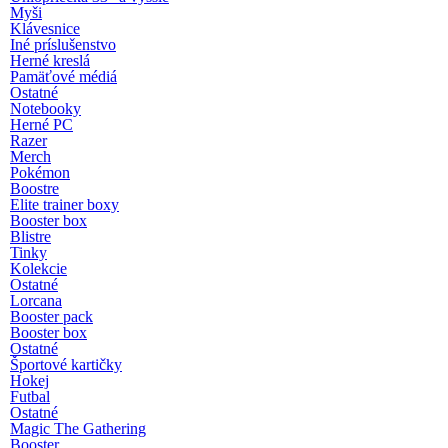
Myši
Klávesnice
Iné príslušenstvo
Herné kreslá
Pamäťové médiá
Ostatné
Notebooky
Herné PC
Razer
Merch
Pokémon
Boostre
Elite trainer boxy
Booster box
Blistre
Tinky
Kolekcie
Ostatné
Lorcana
Booster pack
Booster box
Ostatné
Športové kartičky
Hokej
Futbal
Ostatné
Magic The Gathering
Booster