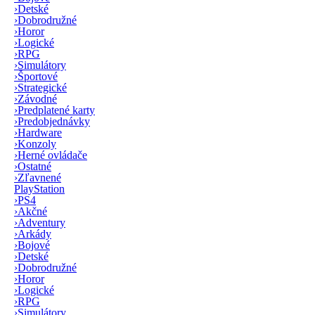
›
Detské
›
Dobrodružné
›
Horor
›
Logické
›
RPG
›
Simulátory
›
Športové
›
Strategické
›
Závodné
›
Predplatené karty
›
Predobjednávky
›
Hardware
›
Konzoly
›
Herné ovládače
›
Ostatné
›
Zľavnené
PlayStation
›
PS4
›
Akčné
›
Adventury
›
Arkády
›
Bojové
›
Detské
›
Dobrodružné
›
Horor
›
Logické
›
RPG
›
Simulátory