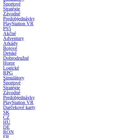
Športové
Stratégie
Závodné
Predobjednávky
PlayStation VR
PS5
Akčné
Adventury
Arkády
Bojové
Detské
Dobrodružné
Horor
Logické
RPG
Simulátory
Športové
Stratégie
Závodné
Predobjednávky
PlayStation VR
Darčekové karty
SK
CZ
HU
DE
RON
FR