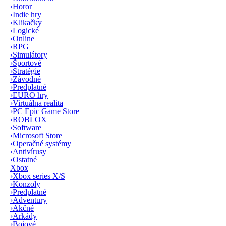
›
Horor
›
Indie hry
›
Klikačky
›
Logické
›
Online
›
RPG
›
Simulátory
›
Športové
›
Stratégie
›
Závodné
›
Predplatné
›
EURO hry
›
Virtuálna realita
›
PC Epic Game Store
›
ROBLOX
›
Software
›
Microsoft Store
›
Operačné systémy
›
Antivírusy
›
Ostatné
Xbox
›
Xbox series X/S
›
Konzoly
›
Predplatné
›
Adventury
›
Akčné
›
Arkády
›
Bojové