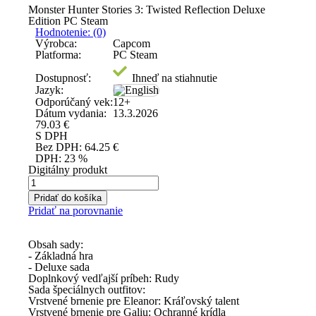
Monster Hunter Stories 3: Twisted Reflection Deluxe
Edition PC Steam
Hodnotenie: (0)
Výrobca:
Capcom
Platforma:
PC Steam
Dostupnosť:
Ihneď na stiahnutie
Jazyk:
Odporúčaný vek:
12+
Dátum vydania:
13.3.2026
79.03
€
S DPH
Bez DPH:
64.25
€
DPH:
23 %
Digitálny produkt
Pridať do košíka
Pridať na porovnanie
Obsah sady:
- Základná hra
- Deluxe sada
Doplnkový vedľajší príbeh: Rudy
Sada špeciálnych outfitov:
Vrstvené brnenie pre Eleanor: Kráľovský talent
Vrstvené brnenie pre Galiu: Ochranné krídla