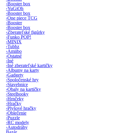
›
Booster box
›
YuGiOh
›
Booster box
›
One piece TCG
›
Booster
›
Booster box
›
Zberateľské figúrky
›
Funko POP!
›
MINIX
›
Tubbz
›
Amiibo
›
Ostatné
›
Iné
›
Iné zberateľské kartičky
›
Albumy na karty
›
Gadgety
›
Spoločenské hry
›
Stavebnice
›
Obaly na kartičky
›
Steelbooky
›
Hrnčeky
›
Hračky
›
Plyšové hračky
›
Oblečenie
›
Puzzle
›
RC modely
›
Autodráhy
Bazár