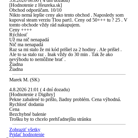
5.8.2026 08:00 ( 4 dní dozadu)
[Hodnotenie z Heureka.sk]
Obchod odporúčam. 10/10
Nikto nemá lepšie ceny ako tento obchod . Naposledy som
kupoval steam verziu Tlou part1. Ceny od 50+++ tu ? 25 . V
tomto obchode vždy rád nakupujem.
Ceny ++++
Rýchlosť
Už ma nič nenapadá
Nič ma nenapadá
Raz sa mi stalo že mi kód prišiel za 2 hodiny . Ale prišiel .
Ale to sa stalo raz . Inak vždy do 30 min . Tak že ako
nevýhodu to nemôžme brať .
Žiadna
Žiadna
Marek M. (SK)
4.8.2026 21:01 ( 4 dní dozadu)
[Hodnotenie z Digihry]
Pekne zabalené to prišlo, žiadny problém. Cena výhodná.
Rychlosť dodania
Cena
Bezchybné balenie
Trošku by to chcelo prehľadnejšiu stránku
Zobraziť všetky
Pridať hodnotenie