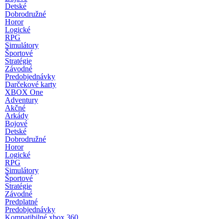
Detské
Dobrodružné
Horor
Logické
RPG
Simulátory
Športové
Stratégie
Závodné
Predobjednávky
Darčekové karty
XBOX One
Adventury
Akčné
Arkády
Bojové
Detské
Dobrodružné
Horor
Logické
RPG
Simulátory
Športové
Stratégie
Závodné
Predplatné
Predobjednávky
Kompatibilné xbox 360