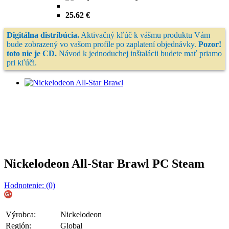
25.62 €
Digitálna distribúcia.
Aktivačný kľúč k vášmu produktu Vám
bude zobrazený vo vašom profile po zaplatení objednávky.
Pozor!
toto nie je CD.
Návod k jednoduchej inštalácii budete mať priamo
pri kľúči.
Nickelodeon All-Star Brawl PC Steam
Hodnotenie: (0)
Výrobca:
Nickelodeon
Región:
Global