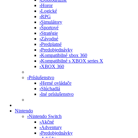
›
Horor
›
Logické
›
RPG
›
Simulátory
›
Športové
›
Stratégie
›
Závodné
›
Predplatné
›
Predobjednávky
›
Kompatibilné xbox 360
›
Kompatibilné s XBOX series X
›
XBOX 360
›
Príslušenstvo
›
Herné ovládače
›
Slúchadlá
›
Iné príslušenstvo
Nintendo
›
Nintendo Switch
›
Akčné
›
Adventury
›
Predobjednávky