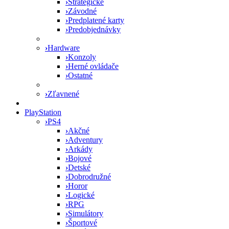
›
Strategické
›
Závodné
›
Predplatené karty
›
Predobjednávky
›
Hardware
›
Konzoly
›
Herné ovládače
›
Ostatné
›
Zľavnené
PlayStation
›
PS4
›
Akčné
›
Adventury
›
Arkády
›
Bojové
›
Detské
›
Dobrodružné
›
Horor
›
Logické
›
RPG
›
Simulátory
›
Športové