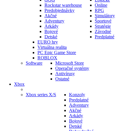
Rockstar warehouse
Online
Predobjednávky
RPG
Akčné
Simulátory
Adventury
Športové
Arkády
Stratégie
Bojové
Závodné
Detské
Predplatné
EURO hry
Virtuálna realita
PC Epic Game Store
ROBLOX
Software
Microsoft Store
Operačné systémy
Antivírusy
Ostatné
Xbox
Xbox series X/S
Konzoly
Predplatné
Adventury
Akčné
Arkády
Bojové
Detské