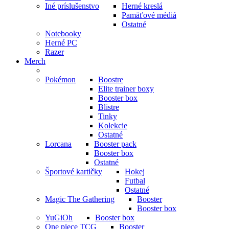
Iné príslušenstvo
Herné kreslá
Pamäťové médiá
Ostatné
Notebooky
Herné PC
Razer
Merch
Pokémon
Boostre
Elite trainer boxy
Booster box
Blistre
Tinky
Kolekcie
Ostatné
Lorcana
Booster pack
Booster box
Ostatné
Športové kartičky
Hokej
Futbal
Ostatné
Magic The Gathering
Booster
Booster box
YuGiOh
Booster box
One piece TCG
Booster