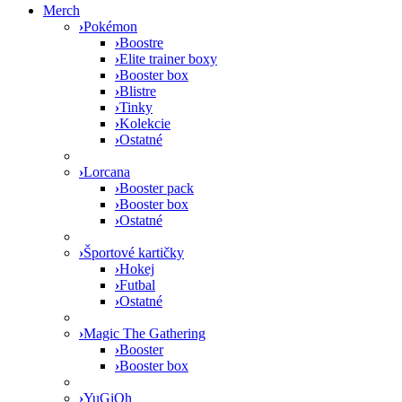
Merch
›
Pokémon
›
Boostre
›
Elite trainer boxy
›
Booster box
›
Blistre
›
Tinky
›
Kolekcie
›
Ostatné
›
Lorcana
›
Booster pack
›
Booster box
›
Ostatné
›
Športové kartičky
›
Hokej
›
Futbal
›
Ostatné
›
Magic The Gathering
›
Booster
›
Booster box
›
YuGiOh