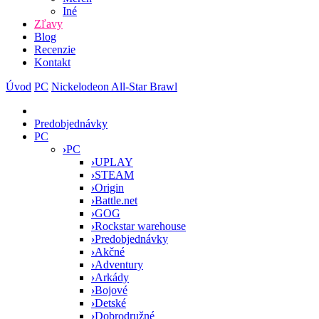
Iné
Zľavy
Blog
Recenzie
Kontakt
Úvod
PC
Nickelodeon All-Star Brawl
Predobjednávky
PC
›
PC
›
UPLAY
›
STEAM
›
Origin
›
Battle.net
›
GOG
›
Rockstar warehouse
›
Predobjednávky
›
Akčné
›
Adventury
›
Arkády
›
Bojové
›
Detské
›
Dobrodružné