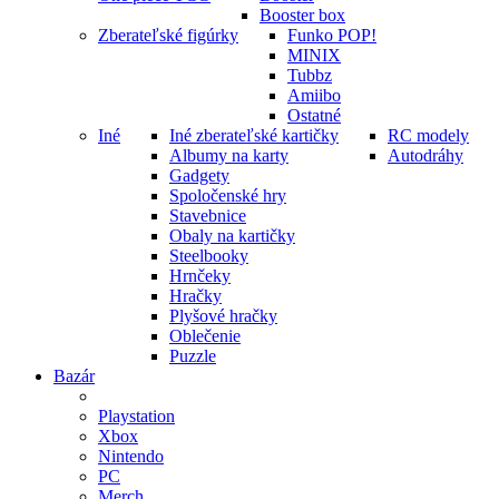
Booster box
Zberateľské figúrky
Funko POP!
MINIX
Tubbz
Amiibo
Ostatné
Iné
Iné zberateľské kartičky
RC modely
Albumy na karty
Autodráhy
Gadgety
Spoločenské hry
Stavebnice
Obaly na kartičky
Steelbooky
Hrnčeky
Hračky
Plyšové hračky
Oblečenie
Puzzle
Bazár
Playstation
Xbox
Nintendo
PC
Merch