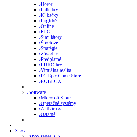
›
Horor
›
Indie hry
›
Klikačky
›
Logické
›
Online
›
RPG
›
Simulátory
›
Športové
›
Stratégie
›
Závodné
›
Predplatné
›
EURO hry
›
Virtuálna realita
›
PC Epic Game Store
›
ROBLOX
›
Software
›
Microsoft Store
›
Operačné systémy
›
Antivírusy
›
Ostatné
Xbox
›
Xbox series X/S