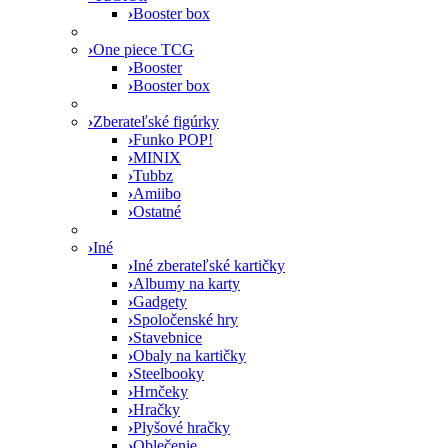
›
Booster box
›
One piece TCG
›
Booster
›
Booster box
›
Zberateľské figúrky
›
Funko POP!
›
MINIX
›
Tubbz
›
Amiibo
›
Ostatné
›
Iné
›
Iné zberateľské kartičky
›
Albumy na karty
›
Gadgety
›
Spoločenské hry
›
Stavebnice
›
Obaly na kartičky
›
Steelbooky
›
Hrnčeky
›
Hračky
›
Plyšové hračky
›
Oblečenie