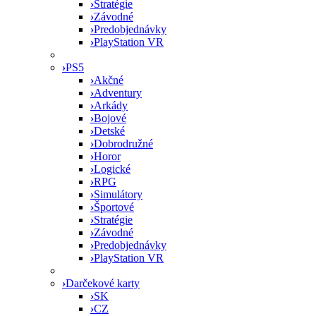
›
Stratégie
›
Závodné
›
Predobjednávky
›
PlayStation VR
›
PS5
›
Akčné
›
Adventury
›
Arkády
›
Bojové
›
Detské
›
Dobrodružné
›
Horor
›
Logické
›
RPG
›
Simulátory
›
Športové
›
Stratégie
›
Závodné
›
Predobjednávky
›
PlayStation VR
›
Darčekové karty
›
SK
›
CZ