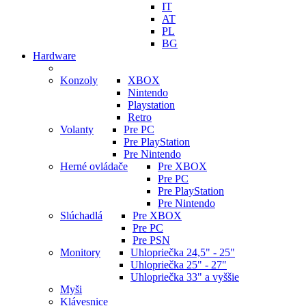
IT
AT
PL
BG
Hardware
Konzoly
XBOX
Nintendo
Playstation
Retro
Volanty
Pre PC
Pre PlayStation
Pre Nintendo
Herné ovládače
Pre XBOX
Pre PC
Pre PlayStation
Pre Nintendo
Slúchadlá
Pre XBOX
Pre PC
Pre PSN
Monitory
Uhlopriečka 24,5" - 25"
Uhlopriečka 25" - 27"
Uhlopriečka 33" a vyššie
Myši
Klávesnice