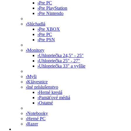
›
Pre PC
›
Pre PlayStation
›
Pre Nintendo
›
Slúchadlá
›
Pre XBOX
›
Pre PC
›
Pre PSN
›
Monitory
›
Uhlopriečka 24,5" - 25"
›
Uhlopriečka 25" - 27"
›
Uhlopriečka 33" a vyššie
›
Myši
›
Klávesnice
›
Iné príslušenstvo
›
Herné kreslá
›
Pamäťové médiá
›
Ostatné
›
Notebooky
›
Herné PC
›
Razer