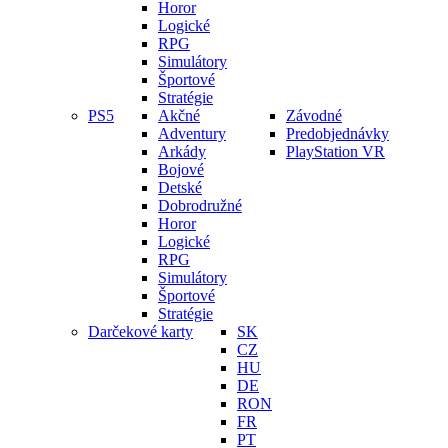
Horor
Logické
RPG
Simulátory
Športové
Stratégie
PS5
Akčné
Závodné
Adventury
Predobjednávky
Arkády
PlayStation VR
Bojové
Detské
Dobrodružné
Horor
Logické
RPG
Simulátory
Športové
Stratégie
Darčekové karty
SK
CZ
HU
DE
RON
FR
PT