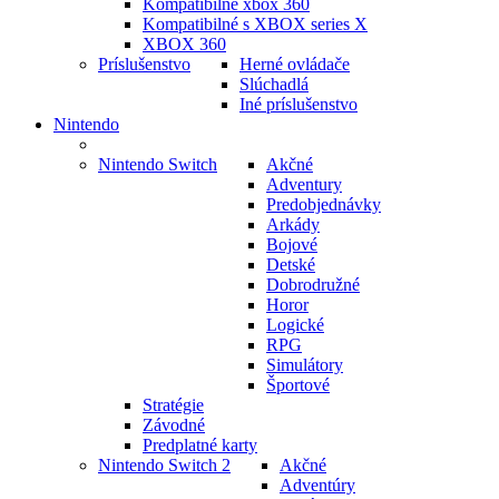
Kompatibilné xbox 360
Kompatibilné s XBOX series X
XBOX 360
Príslušenstvo
Herné ovládače
Slúchadlá
Iné príslušenstvo
Nintendo
Nintendo Switch
Akčné
Adventury
Predobjednávky
Arkády
Bojové
Detské
Dobrodružné
Horor
Logické
RPG
Simulátory
Športové
Stratégie
Závodné
Predplatné karty
Nintendo Switch 2
Akčné
Adventúry