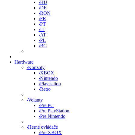
›
HU
›
DE
›
RON
›
FR
›
PT
›
IT
›
AT
›
PL
›
BG
Hardware
›
Konzoly
›
XBOX
›
Nintendo
›
Playstation
›
Retro
›
Volanty
›
Pre PC
›
Pre PlayStation
›
Pre Nintendo
›
Herné ovládače
›
Pre XBOX