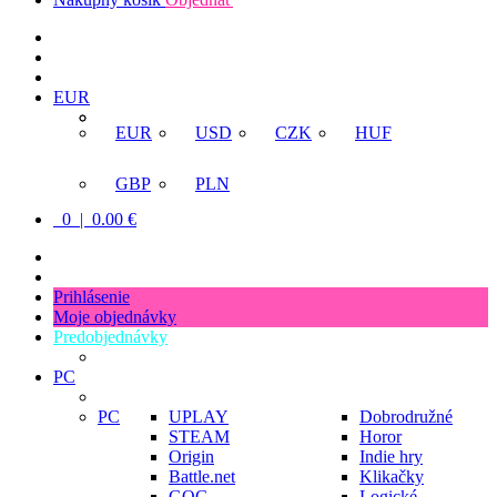
EUR
EUR
USD
CZK
HUF
GBP
PLN
0 | 0.00 €
Prihlásenie
Moje objednávky
Predobjednávky
PC
PC
UPLAY
Dobrodružné
STEAM
Horor
Origin
Indie hry
Battle.net
Klikačky
GOG
Logické