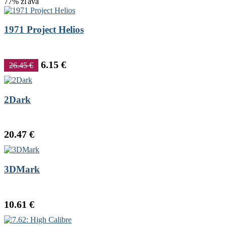
77% zľava
1971 Project Helios
6.15 €
26.45 €
2Dark
20.47 €
3DMark
10.61 €