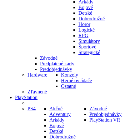
Arkády
Bojové
Detské
Dobrodružné
Horor
Logické
RPG
Simulátory
Športové
Strategické
Závodné
Predplatené karty
Predobjednávky
Hardware
Konzoly
Herné ovládače
Ostatné
Zľavnené
PlayStation
PS4
Akčné
Závodné
Adventury
Predobjednávky
Arkády
PlayStation VR
Bojové
Detské
Dobrodružné