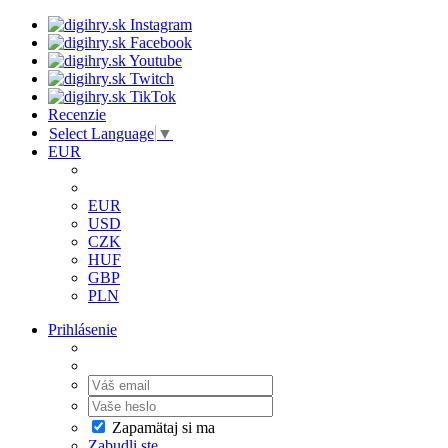
Recenzie
Select Language
▼
EUR
EUR
USD
CZK
HUF
GBP
PLN
Prihlásenie
Zapamätaj si ma
Zabudli ste