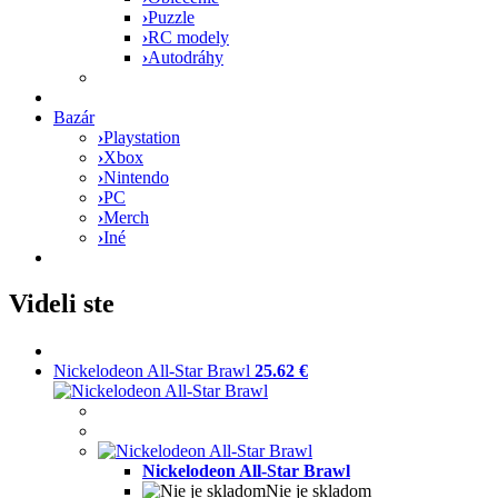
›
Puzzle
›
RC modely
›
Autodráhy
Bazár
›
Playstation
›
Xbox
›
Nintendo
›
PC
›
Merch
›
Iné
Videli ste
Nickelodeon All-Star Brawl
25.62 €
Nickelodeon All-Star Brawl
Nie je skladom