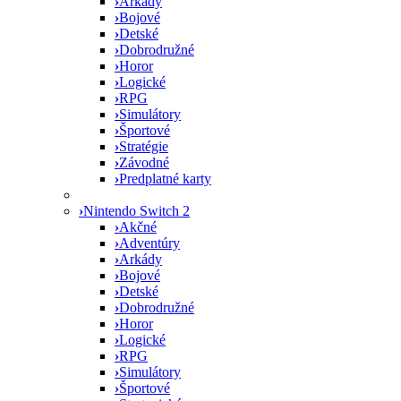
›
Arkády
›
Bojové
›
Detské
›
Dobrodružné
›
Horor
›
Logické
›
RPG
›
Simulátory
›
Športové
›
Stratégie
›
Závodné
›
Predplatné karty
›
Nintendo Switch 2
›
Akčné
›
Adventúry
›
Arkády
›
Bojové
›
Detské
›
Dobrodružné
›
Horor
›
Logické
›
RPG
›
Simulátory
›
Športové