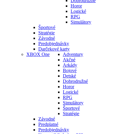
Dobrodružné
Horor
Logické
RPG
Simulátory
Športové
Stratégie
Závodné
Predobjednávky
Darčekové karty
XBOX One
Adventury
Akčné
Arkády
Bojové
Detské
Dobrodružné
Horor
Logické
RPG
Simulátory
Športové
Stratégie
Závodné
Predplatné
Predobjednávky