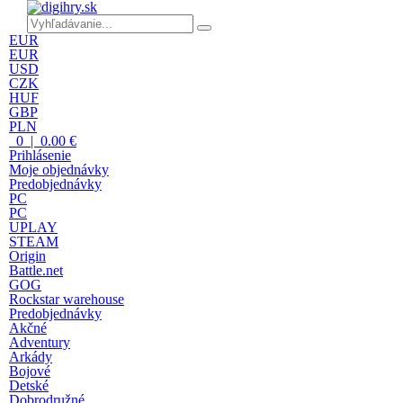
EUR
EUR
USD
CZK
HUF
GBP
PLN
0 | 0.00 €
Prihlásenie
Moje objednávky
Predobjednávky
PC
PC
UPLAY
STEAM
Origin
Battle.net
GOG
Rockstar warehouse
Predobjednávky
Akčné
Adventury
Arkády
Bojové
Detské
Dobrodružné