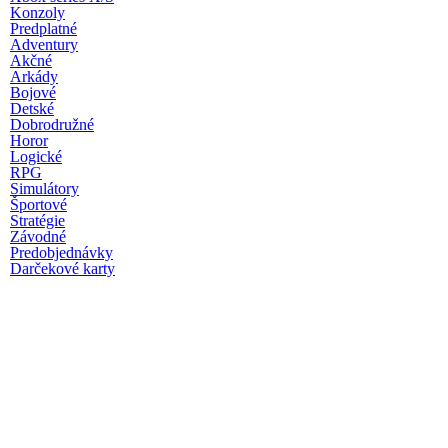
Konzoly
Predplatné
Adventury
Akčné
Arkády
Bojové
Detské
Dobrodružné
Horor
Logické
RPG
Simulátory
Športové
Stratégie
Závodné
Predobjednávky
Darčekové karty