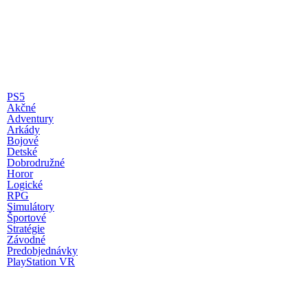
PS5
Akčné
Adventury
Arkády
Bojové
Detské
Dobrodružné
Horor
Logické
RPG
Simulátory
Športové
Stratégie
Závodné
Predobjednávky
PlayStation VR