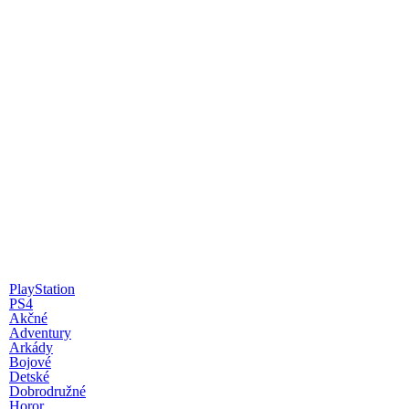
PlayStation
PS4
Akčné
Adventury
Arkády
Bojové
Detské
Dobrodružné
Horor