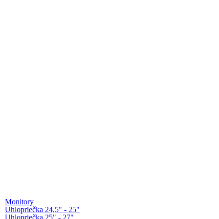
Monitory
Uhlopriečka 24,5" - 25"
Uhlopriečka 25" - 27"