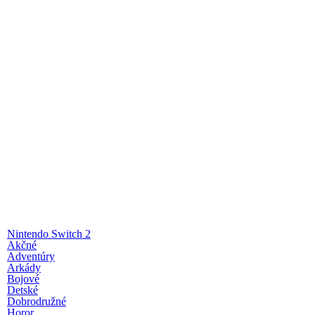
Nintendo Switch 2
Akčné
Adventúry
Arkády
Bojové
Detské
Dobrodružné
Horor