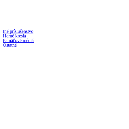
Iné príslušenstvo
Herné kreslá
Pamäťové médiá
Ostatné