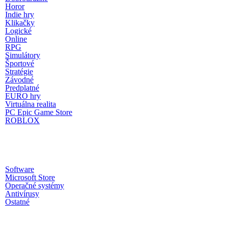
Horor
Indie hry
Klikačky
Logické
Online
RPG
Simulátory
Športové
Stratégie
Závodné
Predplatné
EURO hry
Virtuálna realita
PC Epic Game Store
ROBLOX
Software
Microsoft Store
Operačné systémy
Antivírusy
Ostatné