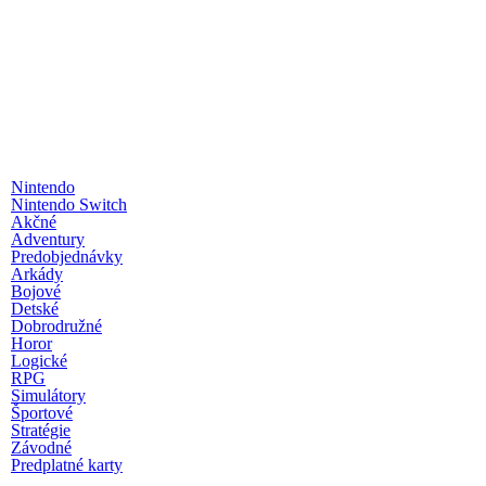
Nintendo
Nintendo Switch
Akčné
Adventury
Predobjednávky
Arkády
Bojové
Detské
Dobrodružné
Horor
Logické
RPG
Simulátory
Športové
Stratégie
Závodné
Predplatné karty