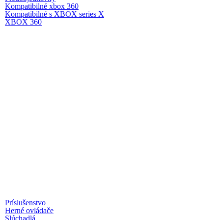
Kompatibilné xbox 360
Kompatibilné s XBOX series X
XBOX 360
Príslušenstvo
Herné ovládače
Slúchadlá