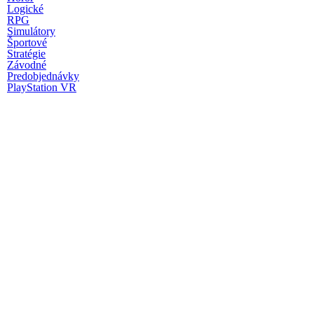
Logické
RPG
Simulátory
Športové
Stratégie
Závodné
Predobjednávky
PlayStation VR