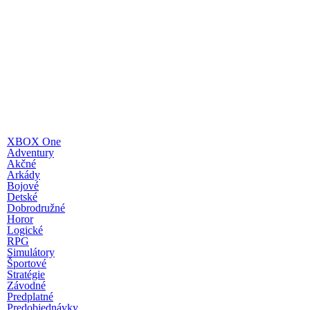
XBOX One
Adventury
Akčné
Arkády
Bojové
Detské
Dobrodružné
Horor
Logické
RPG
Simulátory
Športové
Stratégie
Závodné
Predplatné
Predobjednávky