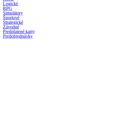
Logické
RPG
Simulátory
Športové
Strategické
Závodné
Predplatené karty
Predobjednávky