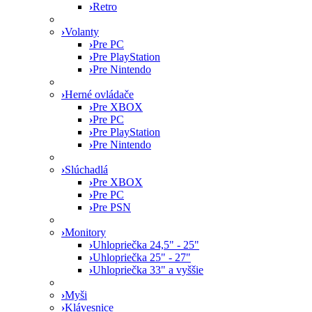
›
Retro
›
Volanty
›
Pre PC
›
Pre PlayStation
›
Pre Nintendo
›
Herné ovládače
›
Pre XBOX
›
Pre PC
›
Pre PlayStation
›
Pre Nintendo
›
Slúchadlá
›
Pre XBOX
›
Pre PC
›
Pre PSN
›
Monitory
›
Uhlopriečka 24,5" - 25"
›
Uhlopriečka 25" - 27"
›
Uhlopriečka 33" a vyššie
›
Myši
›
Klávesnice