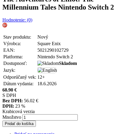
Millennium Tales Nintendo Switch 2
Hodnotenie: (0)
Stav produktu:
Nový
Výrobca:
Square Enix
EAN:
5021290102729
Platforma:
Nintendo Switch 2
Dostupnosť:
Skladom
Jazyk:
Odporúčaný vek:
12+
Dátum vydania:
18.6.2026
68.90
€
S DPH
Bez DPH:
56.02
€
DPH:
23 %
Krabicová verzia
Množstvo
Pridať do košíka