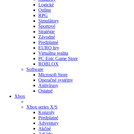
Logické
Online
RPG
Simulátory
Športové
Stratégie
Závodné
Predplatné
EURO hry
Virtuálna realita
PC Epic Game Store
ROBLOX
Software
Microsoft Store
Operačné systémy
Antivírusy
Ostatné
Xbox
Xbox series X/S
Konzoly
Predplatné
Adventury
Akčné
Arkády