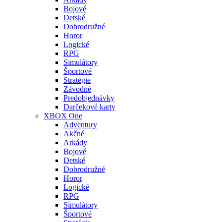
Bojové
Detské
Dobrodružné
Horor
Logické
RPG
Simulátory
Športové
Stratégie
Závodné
Predobjednávky
Darčekové karty
XBOX One
Adventury
Akčné
Arkády
Bojové
Detské
Dobrodružné
Horor
Logické
RPG
Simulátory
Športové