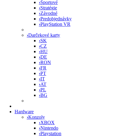
›
Športové
›
Stratégie
›
Závodné
›
Predobjednávky
›
PlayStation VR
›
Darčekové karty
›
SK
›
CZ
›
HU
›
DE
›
RON
›
FR
›
PT
›
IT
›
AT
›
PL
›
BG
Hardware
›
Konzoly
›
XBOX
›
Nintendo
›
Playstation