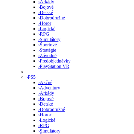
›
Arkády
›
Bojové
›
Detské
›
Dobrodružné
›
Horor
›
Logické
›
RPG
›
Simulátory
›
Športové
›
Stratégie
›
Závodné
›
Predobjednávky
›
PlayStation VR
›
PS5
›
Akčné
›
Adventury
›
Arkády
›
Bojové
›
Detské
›
Dobrodružné
›
Horor
›
Logické
›
RPG
›
Simulátory