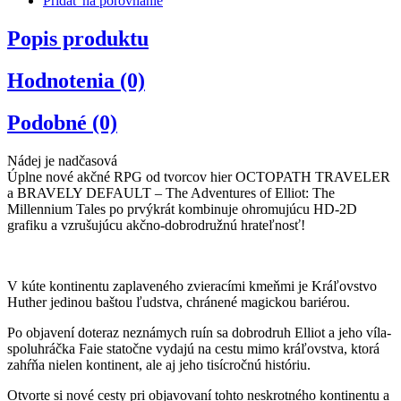
Pridať na porovnanie
Popis produktu
Hodnotenia (0)
Podobné (0)
Nádej je nadčasová
Úplne nové akčné RPG od tvorcov hier OCTOPATH TRAVELER
a BRAVELY DEFAULT – The Adventures of Elliot: The
Millennium Tales po prvýkrát kombinuje ohromujúcu HD-2D
grafiku a vzrušujúcu akčno-dobrodružnú hrateľnosť!
V kúte kontinentu zaplaveného zvieracími kmeňmi je Kráľovstvo
Huther jedinou baštou ľudstva, chránené magickou bariérou.
Po objavení doteraz neznámych ruín sa dobrodruh Elliot a jeho víla-
spoluhráčka Faie statočne vydajú na cestu mimo kráľovstva, ktorá
zahŕňa nielen kontinent, ale aj jeho tisícročnú históriu.
Otvorte si nové cesty pri objavovaní tohto neskrotného kontinentu a