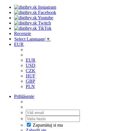
Recenzie
Select Language
▼
EUR
EUR
USD
CZK
HUF
GBP
PLN
Prihlásenie
Zapamätaj si ma
Zabudli ste