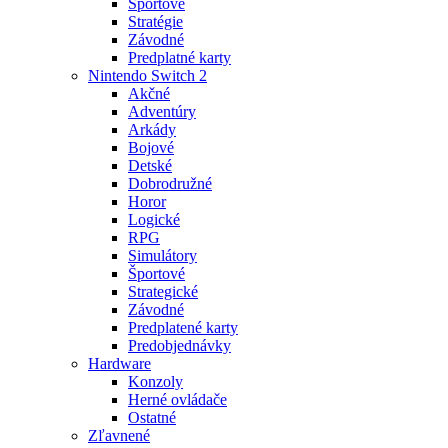
Športové
Stratégie
Závodné
Predplatné karty
Nintendo Switch 2
Akčné
Adventúry
Arkády
Bojové
Detské
Dobrodružné
Horor
Logické
RPG
Simulátory
Športové
Strategické
Závodné
Predplatené karty
Predobjednávky
Hardware
Konzoly
Herné ovládače
Ostatné
Zľavnené