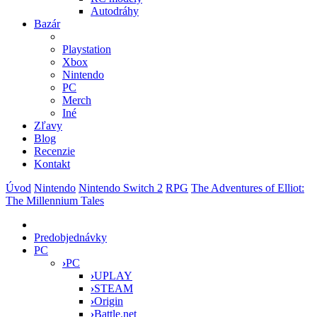
Autodráhy
Bazár
Playstation
Xbox
Nintendo
PC
Merch
Iné
Zľavy
Blog
Recenzie
Kontakt
Úvod
Nintendo
Nintendo Switch 2
RPG
The Adventures of Elliot:
The Millennium Tales
Predobjednávky
PC
›
PC
›
UPLAY
›
STEAM
›
Origin
›
Battle.net