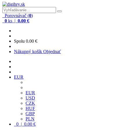
Porovnávač (
0
)
0
ks |
0.00 €
Spolu
0.00 €
Nákupný košík
Objednať
EUR
EUR
USD
CZK
HUF
GBP
PLN
0 | 0.00 €