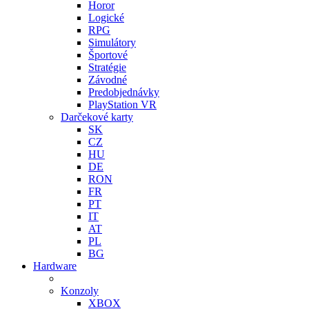
Horor
Logické
RPG
Simulátory
Športové
Stratégie
Závodné
Predobjednávky
PlayStation VR
Darčekové karty
SK
CZ
HU
DE
RON
FR
PT
IT
AT
PL
BG
Hardware
Konzoly
XBOX