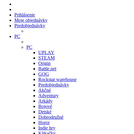
Prihlásenie
Moje objednávky
Predobjednávky
PC
PC
UPLAY
STEAM
Origin
Battle.net
GOG
Rockstar warehouse
Predobjednávky
Akčné
Adventury
Arkády
Bojové
Detské
Dobrodružné
Horor
Indie hry
Klikačky