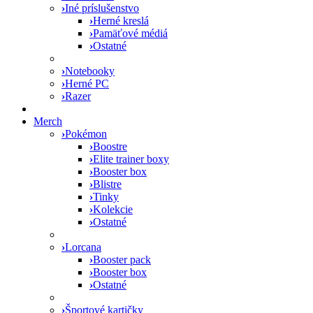
›
Iné príslušenstvo
›
Herné kreslá
›
Pamäťové médiá
›
Ostatné
›
Notebooky
›
Herné PC
›
Razer
Merch
›
Pokémon
›
Boostre
›
Elite trainer boxy
›
Booster box
›
Blistre
›
Tinky
›
Kolekcie
›
Ostatné
›
Lorcana
›
Booster pack
›
Booster box
›
Ostatné
›
Športové kartičky