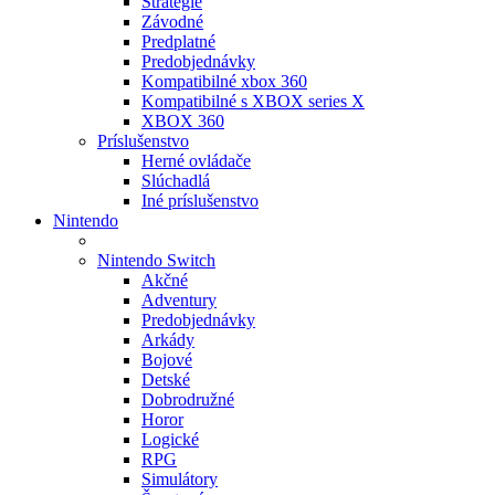
Stratégie
Závodné
Predplatné
Predobjednávky
Kompatibilné xbox 360
Kompatibilné s XBOX series X
XBOX 360
Príslušenstvo
Herné ovládače
Slúchadlá
Iné príslušenstvo
Nintendo
Nintendo Switch
Akčné
Adventury
Predobjednávky
Arkády
Bojové
Detské
Dobrodružné
Horor
Logické
RPG
Simulátory