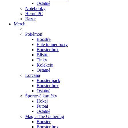
Ostatné
Notebooky
Herné PC
Razer
Merch
Pokémon
Boostre
Elite trainer boxy
Booster box
Blistre
Tinky
Kolekcie
Ostatné
Lorcana
Booster pack
Booster box
Ostatné
Športové kartičky
Hokej
Futbal
Ostatné
Magic The Gathering
Booster
Booster box