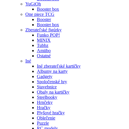
YuGiOh
Booster box
One piece TCG
Booster
Booster box
Zberateľské figúrky
Funko POP!
MINIX
Tubbz
Amiibo
Ostatné
Iné
Iné zberateľské kartičky
Albumy na karty
Gadgety
Spoločenské hry
Stavebnice
Obaly na kartičky
Steelbooky
Hrnčeky
Hračky
Plyšové hračky
Oblečenie
Puzzle
RC modely