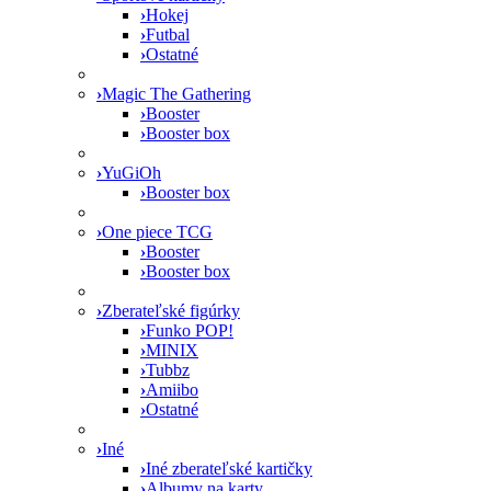
›
Hokej
›
Futbal
›
Ostatné
›
Magic The Gathering
›
Booster
›
Booster box
›
YuGiOh
›
Booster box
›
One piece TCG
›
Booster
›
Booster box
›
Zberateľské figúrky
›
Funko POP!
›
MINIX
›
Tubbz
›
Amiibo
›
Ostatné
›
Iné
›
Iné zberateľské kartičky
›
Albumy na karty