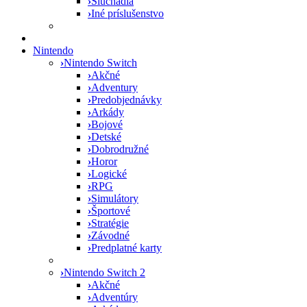
›
Slúchadlá
›
Iné príslušenstvo
Nintendo
›
Nintendo Switch
›
Akčné
›
Adventury
›
Predobjednávky
›
Arkády
›
Bojové
›
Detské
›
Dobrodružné
›
Horor
›
Logické
›
RPG
›
Simulátory
›
Športové
›
Stratégie
›
Závodné
›
Predplatné karty
›
Nintendo Switch 2
›
Akčné
›
Adventúry