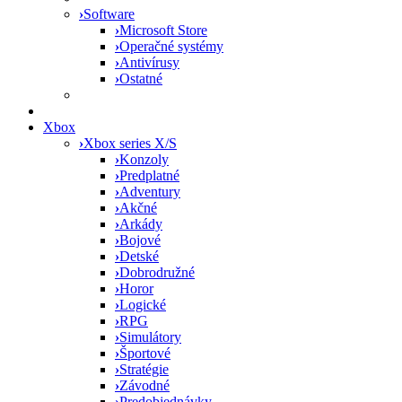
›
Software
›
Microsoft Store
›
Operačné systémy
›
Antivírusy
›
Ostatné
Xbox
›
Xbox series X/S
›
Konzoly
›
Predplatné
›
Adventury
›
Akčné
›
Arkády
›
Bojové
›
Detské
›
Dobrodružné
›
Horor
›
Logické
›
RPG
›
Simulátory
›
Športové
›
Stratégie
›
Závodné
›
Predobjednávky