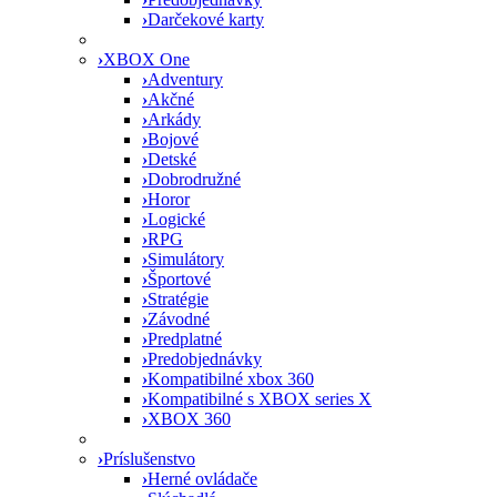
›
Darčekové karty
›
XBOX One
›
Adventury
›
Akčné
›
Arkády
›
Bojové
›
Detské
›
Dobrodružné
›
Horor
›
Logické
›
RPG
›
Simulátory
›
Športové
›
Stratégie
›
Závodné
›
Predplatné
›
Predobjednávky
›
Kompatibilné xbox 360
›
Kompatibilné s XBOX series X
›
XBOX 360
›
Príslušenstvo
›
Herné ovládače