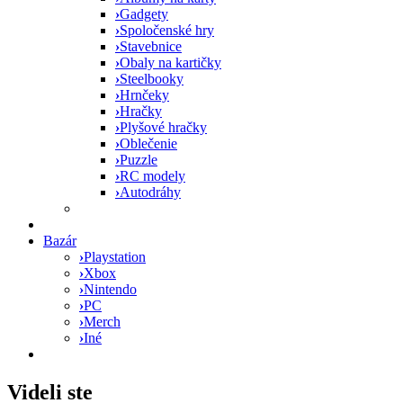
›
Gadgety
›
Spoločenské hry
›
Stavebnice
›
Obaly na kartičky
›
Steelbooky
›
Hrnčeky
›
Hračky
›
Plyšové hračky
›
Oblečenie
›
Puzzle
›
RC modely
›
Autodráhy
Bazár
›
Playstation
›
Xbox
›
Nintendo
›
PC
›
Merch
›
Iné
Videli ste