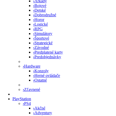
›
Arkády
›
Bojové
›
Detské
›
Dobrodružné
›
Horor
›
Logické
›
RPG
›
Simulátory
›
Športové
›
Strategické
›
Závodné
›
Predplatené karty
›
Predobjednávky
›
Hardware
›
Konzoly
›
Herné ovládače
›
Ostatné
›
Zľavnené
PlayStation
›
PS4
›
Akčné
›
Adventury