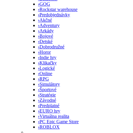
›
GOG
›
Rockstar warehouse
›
Predobjednávky
›
Akčné
›
Adventury
›
Arkády
›
Bojové
›
Detské
›
Dobrodružné
›
Horor
›
Indie hry
›
Klikačky
›
Logické
›
Online
›
RPG
›
Simulátory
›
Športové
›
Stratégie
›
Závodné
›
Predplatné
›
EURO hry
›
Virtuálna realita
›
PC Epic Game Store
›
ROBLOX