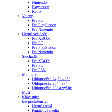
Nintendo
Playstation
Retro
Volanty
Pre PC
Pre PlayStation
Pre Nintendo
Herné ovládače
Pre XBOX
Pre PC
Pre PlayStation
Pre Nintendo
Slúchadlá
Pre XBOX
Pre PC
Pre PSN
Monitory
Uhlopriečka 24,5" - 25"
Uhlopriečka 25" - 27"
Uhlopriečka 33" a vyššie
Myši
Klávesnice
Iné príslušenstvo
Herné kreslá
Pamäťové médiá