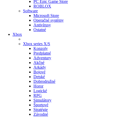
PC Epic Game Store
ROBLOX
Software
Microsoft Store
Operačné systémy
Antivírusy
Ostatné
Xbox
Xbox series X/S
Konzoly
Predplatné
Adventury
Akčné
Arkády
Bojové
Detské
Dobrodružné
Horor
Logické
RPG
Simulátory
Športové
Stratégie
Závodné