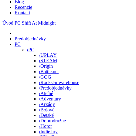
Blog
Recenzie
Kontakt
Úvod
PC
Shift At Midnight
Predobjednávky
PC
›
PC
›
UPLAY
›
STEAM
›
Origin
›
Battle.net
›
GOG
›
Rockstar warehouse
›
Predobjednávky
›
Akčné
›
Adventury
›
Arkády
›
Bojové
›
Detské
›
Dobrodružné
›
Horor
›
Indie hry