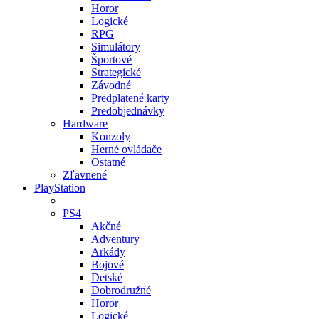
Horor
Logické
RPG
Simulátory
Športové
Strategické
Závodné
Predplatené karty
Predobjednávky
Hardware
Konzoly
Herné ovládače
Ostatné
Zľavnené
PlayStation
PS4
Akčné
Adventury
Arkády
Bojové
Detské
Dobrodružné
Horor
Logické