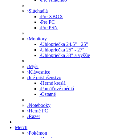
›
Slúchadlá
›
Pre XBOX
›
Pre PC
›
Pre PSN
›
Monitory
›
Uhlopriečka 24,5" - 25"
›
Uhlopriečka 25" - 27"
›
Uhlopriečka 33" a vyššie
›
Myši
›
Klávesnice
›
Iné príslušenstvo
›
Herné kreslá
›
Pamäťové médiá
›
Ostatné
›
Notebooky
›
Herné PC
›
Razer
Merch
›
Pokémon