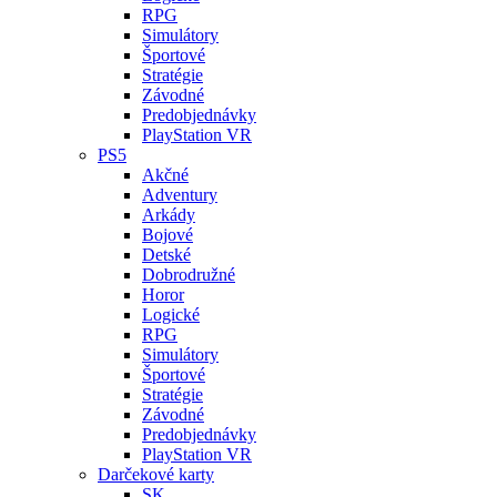
RPG
Simulátory
Športové
Stratégie
Závodné
Predobjednávky
PlayStation VR
PS5
Akčné
Adventury
Arkády
Bojové
Detské
Dobrodružné
Horor
Logické
RPG
Simulátory
Športové
Stratégie
Závodné
Predobjednávky
PlayStation VR
Darčekové karty
SK