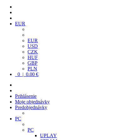
EUR
EUR
USD
CZK
HUF
GBP
PLN
0 | 0.00 €
Prihlásenie
Moje objednávky
Predobjednávky
PC
PC
UPLAY