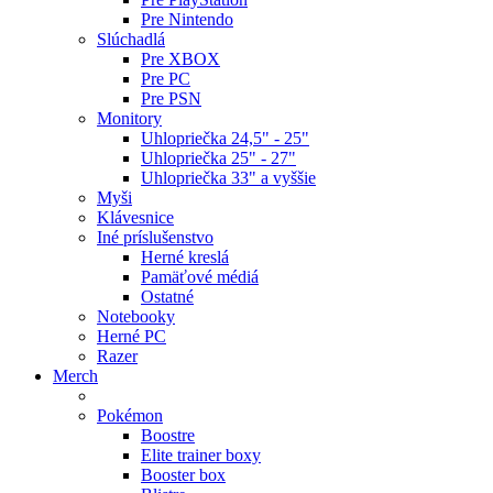
Pre Nintendo
Slúchadlá
Pre XBOX
Pre PC
Pre PSN
Monitory
Uhlopriečka 24,5" - 25"
Uhlopriečka 25" - 27"
Uhlopriečka 33" a vyššie
Myši
Klávesnice
Iné príslušenstvo
Herné kreslá
Pamäťové médiá
Ostatné
Notebooky
Herné PC
Razer
Merch
Pokémon
Boostre
Elite trainer boxy
Booster box