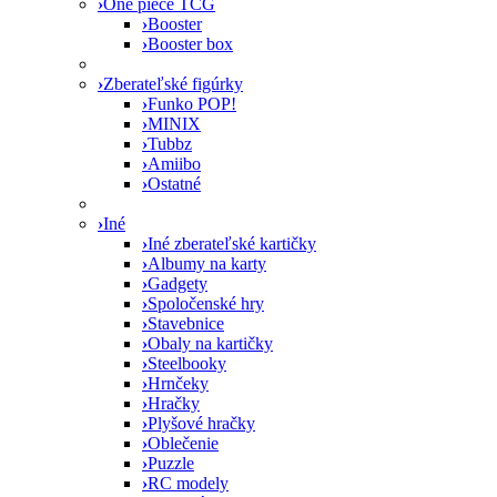
›
One piece TCG
›
Booster
›
Booster box
›
Zberateľské figúrky
›
Funko POP!
›
MINIX
›
Tubbz
›
Amiibo
›
Ostatné
›
Iné
›
Iné zberateľské kartičky
›
Albumy na karty
›
Gadgety
›
Spoločenské hry
›
Stavebnice
›
Obaly na kartičky
›
Steelbooky
›
Hrnčeky
›
Hračky
›
Plyšové hračky
›
Oblečenie
›
Puzzle
›
RC modely