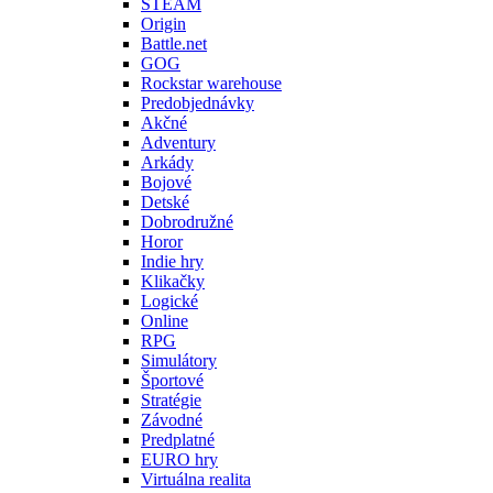
STEAM
Origin
Battle.net
GOG
Rockstar warehouse
Predobjednávky
Akčné
Adventury
Arkády
Bojové
Detské
Dobrodružné
Horor
Indie hry
Klikačky
Logické
Online
RPG
Simulátory
Športové
Stratégie
Závodné
Predplatné
EURO hry
Virtuálna realita