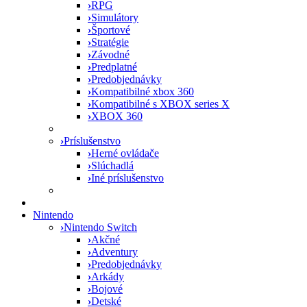
›
RPG
›
Simulátory
›
Športové
›
Stratégie
›
Závodné
›
Predplatné
›
Predobjednávky
›
Kompatibilné xbox 360
›
Kompatibilné s XBOX series X
›
XBOX 360
›
Príslušenstvo
›
Herné ovládače
›
Slúchadlá
›
Iné príslušenstvo
Nintendo
›
Nintendo Switch
›
Akčné
›
Adventury
›
Predobjednávky
›
Arkády
›
Bojové
›
Detské