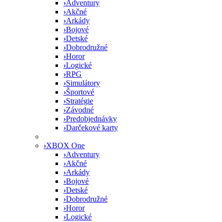
›
Adventury
›
Akčné
›
Arkády
›
Bojové
›
Detské
›
Dobrodružné
›
Horor
›
Logické
›
RPG
›
Simulátory
›
Športové
›
Stratégie
›
Závodné
›
Predobjednávky
›
Darčekové karty
›
XBOX One
›
Adventury
›
Akčné
›
Arkády
›
Bojové
›
Detské
›
Dobrodružné
›
Horor
›
Logické