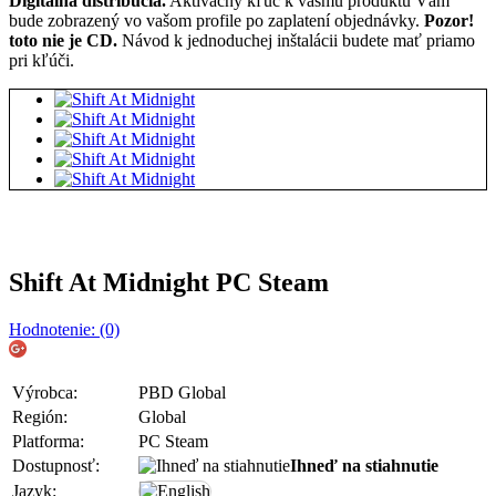
Digitálna distribúcia.
Aktivačný kľúč k vášmu produktu Vám
bude zobrazený vo vašom profile po zaplatení objednávky.
Pozor!
toto nie je CD.
Návod k jednoduchej inštalácii budete mať priamo
pri kľúči.
Shift At Midnight PC Steam
Hodnotenie: (0)
Výrobca:
PBD Global
Región:
Global
Platforma:
PC Steam
Dostupnosť:
Ihneď na stiahnutie
Jazyk: