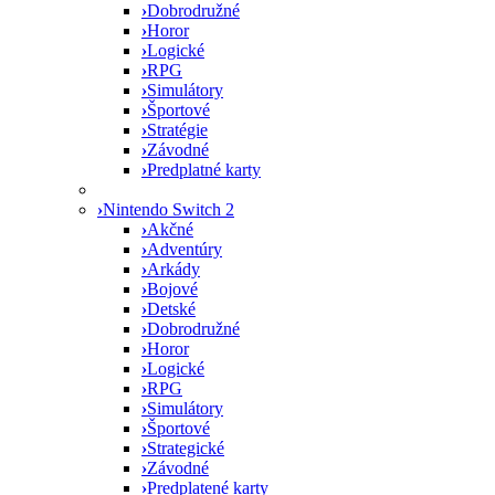
›
Dobrodružné
›
Horor
›
Logické
›
RPG
›
Simulátory
›
Športové
›
Stratégie
›
Závodné
›
Predplatné karty
›
Nintendo Switch 2
›
Akčné
›
Adventúry
›
Arkády
›
Bojové
›
Detské
›
Dobrodružné
›
Horor
›
Logické
›
RPG
›
Simulátory
›
Športové
›
Strategické
›
Závodné
›
Predplatené karty