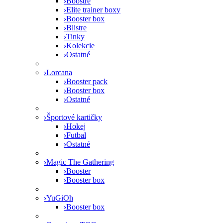
›
Boostre
›
Elite trainer boxy
›
Booster box
›
Blistre
›
Tinky
›
Kolekcie
›
Ostatné
›
Lorcana
›
Booster pack
›
Booster box
›
Ostatné
›
Športové kartičky
›
Hokej
›
Futbal
›
Ostatné
›
Magic The Gathering
›
Booster
›
Booster box
›
YuGiOh
›
Booster box