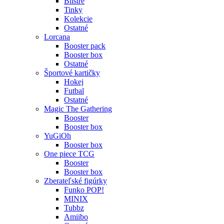
Blistre
Tinky
Kolekcie
Ostatné
Lorcana
Booster pack
Booster box
Ostatné
Športové kartičky
Hokej
Futbal
Ostatné
Magic The Gathering
Booster
Booster box
YuGiOh
Booster box
One piece TCG
Booster
Booster box
Zberateľské figúrky
Funko POP!
MINIX
Tubbz
Amiibo