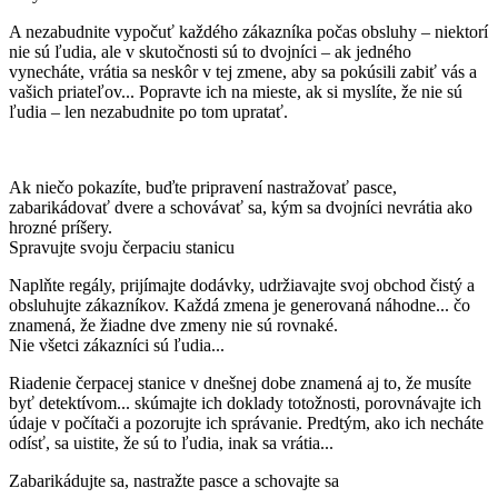
A nezabudnite vypočuť každého zákazníka počas obsluhy – niektorí
nie sú ľudia, ale v skutočnosti sú to dvojníci – ak jedného
vynecháte, vrátia sa neskôr v tej zmene, aby sa pokúsili zabiť vás a
vašich priateľov... Popravte ich na mieste, ak si myslíte, že nie sú
ľudia – len nezabudnite po tom upratať.
Ak niečo pokazíte, buďte pripravení nastražovať pasce,
zabarikádovať dvere a schovávať sa, kým sa dvojníci nevrátia ako
hrozné príšery.
Spravujte svoju čerpaciu stanicu
Naplňte regály, prijímajte dodávky, udržiavajte svoj obchod čistý a
obsluhujte zákazníkov. Každá zmena je generovaná náhodne... čo
znamená, že žiadne dve zmeny nie sú rovnaké.
Nie všetci zákazníci sú ľudia...
Riadenie čerpacej stanice v dnešnej dobe znamená aj to, že musíte
byť detektívom... skúmajte ich doklady totožnosti, porovnávajte ich
údaje v počítači a pozorujte ich správanie. Predtým, ako ich necháte
odísť, sa uistite, že sú to ľudia, inak sa vrátia...
Zabarikádujte sa, nastražte pasce a schovajte sa