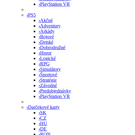
›
PlayStation VR
›
PS5
›
Akčné
›
Adventury
›
Arkády
›
Bojové
›
Detské
›
Dobrodružné
›
Horor
›
Logické
›
RPG
›
Simulátory
›
Športové
›
Stratégie
›
Závodné
›
Predobjednávky
›
PlayStation VR
›
Darčekové karty
›
SK
›
CZ
›
HU
›
DE
›
RON