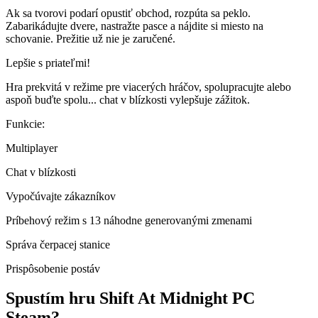
Ak sa tvorovi podarí opustiť obchod, rozpúta sa peklo.
Zabarikádujte dvere, nastražte pasce a nájdite si miesto na
schovanie. Prežitie už nie je zaručené.
Lepšie s priateľmi!
Hra prekvitá v režime pre viacerých hráčov, spolupracujte alebo
aspoň buďte spolu... chat v blízkosti vylepšuje zážitok.
Funkcie:
Multiplayer
Chat v blízkosti
Vypočúvajte zákazníkov
Príbehový režim s 13 náhodne generovanými zmenami
Správa čerpacej stanice
Prispôsobenie postáv
Spustím hru
Shift At Midnight PC
Steam
?