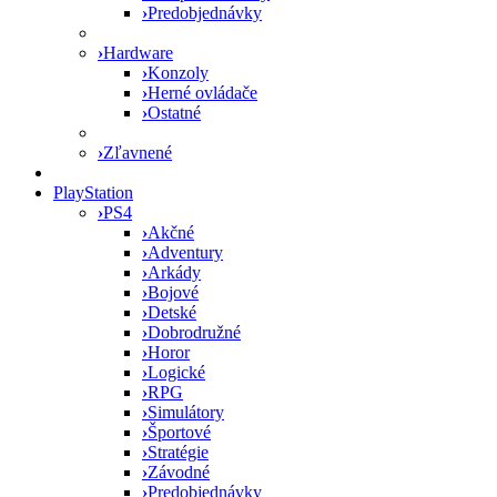
›
Predobjednávky
›
Hardware
›
Konzoly
›
Herné ovládače
›
Ostatné
›
Zľavnené
PlayStation
›
PS4
›
Akčné
›
Adventury
›
Arkády
›
Bojové
›
Detské
›
Dobrodružné
›
Horor
›
Logické
›
RPG
›
Simulátory
›
Športové
›
Stratégie
›
Závodné
›
Predobjednávky