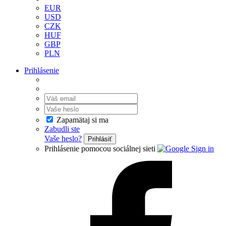
EUR
USD
CZK
HUF
GBP
PLN
Prihlásenie
Zapamätaj si ma
Zabudli ste
Vaše heslo?
Prihlásiť
Prihlásenie pomocou sociálnej sieti