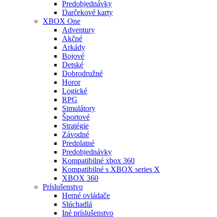
Predobjednávky
Darčekové karty
XBOX One
Adventury
Akčné
Arkády
Bojové
Detské
Dobrodružné
Horor
Logické
RPG
Simulátory
Športové
Stratégie
Závodné
Predplatné
Predobjednávky
Kompatibilné xbox 360
Kompatibilné s XBOX series X
XBOX 360
Príslušenstvo
Herné ovládače
Slúchadlá
Iné príslušenstvo