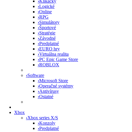
›
Klikačky
›
Logické
›
Online
›
RPG
›
Simulátory
›
Športové
›
Stratégie
›
Závodné
›
Predplatné
›
EURO hry
›
Virtuálna realita
›
PC Epic Game Store
›
ROBLOX
›
Software
›
Microsoft Store
›
Operačné systémy
›
Antivírusy
›
Ostatné
Xbox
›
Xbox series X/S
›
Konzoly
›
Predplatné