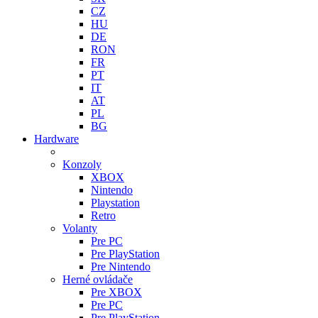
CZ
HU
DE
RON
FR
PT
IT
AT
PL
BG
Hardware
Konzoly
XBOX
Nintendo
Playstation
Retro
Volanty
Pre PC
Pre PlayStation
Pre Nintendo
Herné ovládače
Pre XBOX
Pre PC
Pre PlayStation