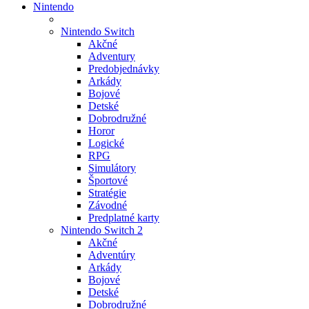
Nintendo
Nintendo Switch
Akčné
Adventury
Predobjednávky
Arkády
Bojové
Detské
Dobrodružné
Horor
Logické
RPG
Simulátory
Športové
Stratégie
Závodné
Predplatné karty
Nintendo Switch 2
Akčné
Adventúry
Arkády
Bojové
Detské
Dobrodružné