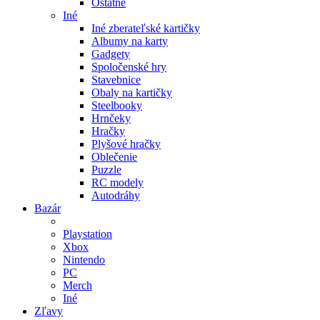
Ostatné
Iné
Iné zberateľské kartičky
Albumy na karty
Gadgety
Spoločenské hry
Stavebnice
Obaly na kartičky
Steelbooky
Hrnčeky
Hračky
Plyšové hračky
Oblečenie
Puzzle
RC modely
Autodráhy
Bazár
Playstation
Xbox
Nintendo
PC
Merch
Iné
Zľavy