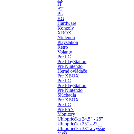
IT
AT
PL
BG
Hardware
Konzoly
XBOX
Nintendo
Playstation
Retro
Volanty
Pre PC
Pre PlayStation
Pre Nintendo
Herné ovládače
Pre XBOX
Pre PC
Pre PlayStation
Pre Nintendo
Slúchadlá
Pre XBOX
Pre PC
Pre PSN
Monitory
Uhlopriečka 24,5" - 25"
Uhlopriečka 25" - 27"
Uhlopriečka 33" a vyššie
Myši