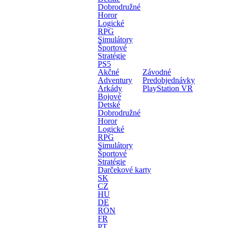
Dobrodružné
Horor
Logické
RPG
Simulátory
Športové
Stratégie
PS5
Akčné
Závodné
Adventury
Predobjednávky
Arkády
PlayStation VR
Bojové
Detské
Dobrodružné
Horor
Logické
RPG
Simulátory
Športové
Stratégie
Darčekové karty
SK
CZ
HU
DE
RON
FR
PT