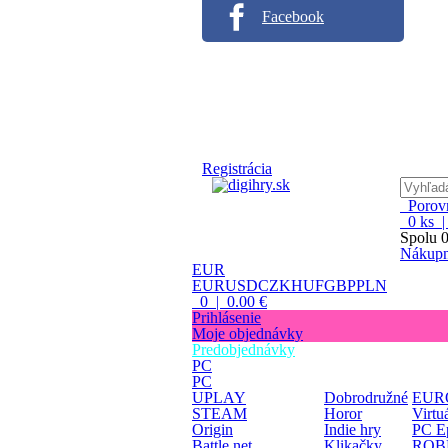
Facebook
Registrácia
Porovn
0
ks 
Spolu
0
Nákupn
EUR
EUR
USD
CZK
HUF
GBP
PLN
0 | 0.00 €
Prihlásenie
Moje objednávky
Predobjednávky
PC
PC
UPLAY
Dobrodružné
EURO
STEAM
Horor
Virtuá
Origin
Indie hry
PC E
Battle.net
Klikačky
ROB