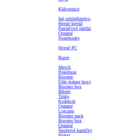
Klávesnice
Iné príslušenstvo
Herné kreslá
Pamäťové médiá
Ostatné
Notebooky
Herné PC
Razer
Merch
Pokémon
Boostre
Elite trainer boxy
Booster box
Blistre
Tinky
Kolekcie
Ostatné
Lorcana
Booster pack
Booster box
Ostatné
Športové kartičky
Hokej