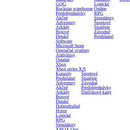
GOG
Logické
Rockstar warehouse
Online
Predobjednávky
RPG
Akčné
Simulátory
Adventury
Športové
Arkády
Stratégie
Bojové
Závodné
Detské
Predplatné
Software
Microsoft Store
Operačné systémy
Antivírusy
Ostatné
Xbox
Xbox series X/S
Konzoly
Športové
Predplatné
Stratégie
Adventury
Závodné
Akčné
Predobjednávky
Arkády
Darčekové karty
Bojové
Detské
Dobrodružné
Horor
Logické
RPG
Simulátory
XBOX One