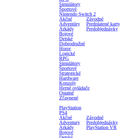
Simulátory
Športové
Nintendo Switch 2
Akčné
Závodné
Adventúry
Predplatené karty
Arkády
Predobjednávky
Bojové
Detské
Dobrodružné
Horor
Logické
RPG
Simulátory
Športové
Strategické
Hardware
Konzoly
Herné ovládače
Ostatné
Zľavnené
PlayStation
PS4
Akčné
Závodné
Adventury
Predobjednávky
Arkády
PlayStation VR
Bojové
Detské