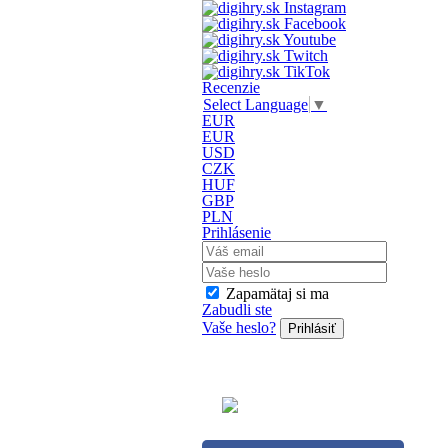
Recenzie
Select Language
▼
EUR
EUR
USD
CZK
HUF
GBP
PLN
Prihlásenie
Zapamätaj si ma
Zabudli ste
Vaše heslo?
Prihlásiť