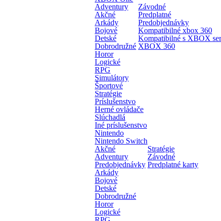
Adventury
Závodné
Akčné
Predplatné
Arkády
Predobjednávky
Bojové
Kompatibilné xbox 360
Detské
Kompatibilné s XBOX ser
Dobrodružné
XBOX 360
Horor
Logické
RPG
Simulátory
Športové
Stratégie
Príslušenstvo
Herné ovládače
Slúchadlá
Iné príslušenstvo
Nintendo
Nintendo Switch
Akčné
Stratégie
Adventury
Závodné
Predobjednávky
Predplatné karty
Arkády
Bojové
Detské
Dobrodružné
Horor
Logické
RPG