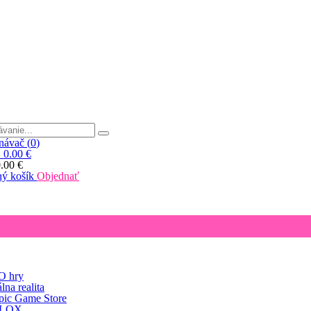
ávač (
0
)
|
0.00 €
.00 €
ý košík
Objednať
 hry
lna realita
pic Game Store
LOX