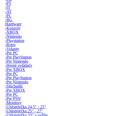
›
PT
›
IT
›
AT
›
PL
›
BG
Hardware
›
Konzoly
›
XBOX
›
Nintendo
›
Playstation
›
Retro
›
Volanty
›
Pre PC
›
Pre PlayStation
›
Pre Nintendo
›
Herné ovládače
›
Pre XBOX
›
Pre PC
›
Pre PlayStation
›
Pre Nintendo
›
Slúchadlá
›
Pre XBOX
›
Pre PC
›
Pre PSN
›
Monitory
›
Uhlopriečka 24,5" - 25"
›
Uhlopriečka 25" - 27"
›
Uhlopriečka 33" a vyššie