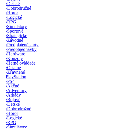
›
Detské
›
Dobrodružné
›
Horor
›
Logické
›
RPG
›
Simulátory
›
Športové
›
Strategické
›
Závodné
›
Predplatené karty
›
Predobjednávky
›
Hardware
›
Konzoly
›
Herné ovládače
›
Ostatné
›
Zľavnené
PlayStation
›
PS4
›
Akčné
›
Adventury
›
Arkády
›
Bojové
›
Detské
›
Dobrodružné
›
Horor
›
Logické
›
RPG
›
Simulátory