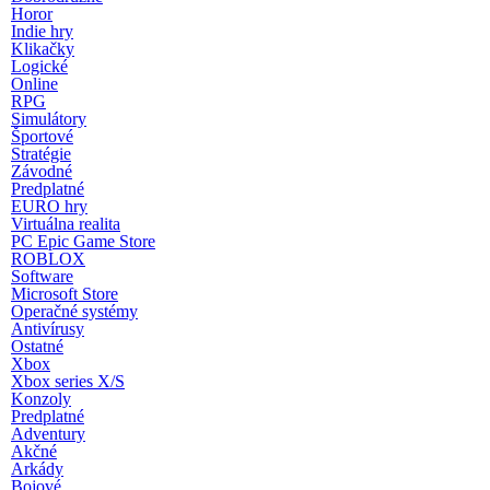
Horor
Indie hry
Klikačky
Logické
Online
RPG
Simulátory
Športové
Stratégie
Závodné
Predplatné
EURO hry
Virtuálna realita
PC Epic Game Store
ROBLOX
Software
Microsoft Store
Operačné systémy
Antivírusy
Ostatné
Xbox
Xbox series X/S
Konzoly
Predplatné
Adventury
Akčné
Arkády
Bojové