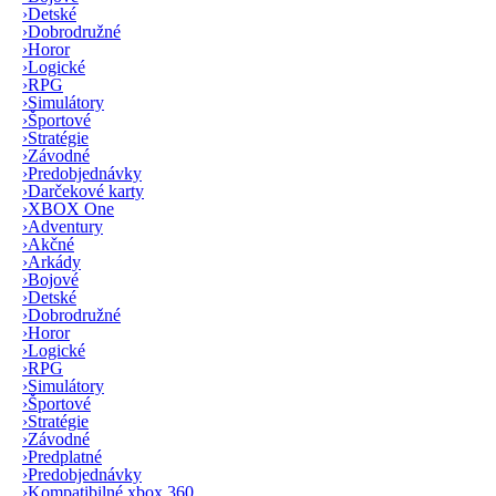
›
Detské
›
Dobrodružné
›
Horor
›
Logické
›
RPG
›
Simulátory
›
Športové
›
Stratégie
›
Závodné
›
Predobjednávky
›
Darčekové karty
›
XBOX One
›
Adventury
›
Akčné
›
Arkády
›
Bojové
›
Detské
›
Dobrodružné
›
Horor
›
Logické
›
RPG
›
Simulátory
›
Športové
›
Stratégie
›
Závodné
›
Predplatné
›
Predobjednávky
›
Kompatibilné xbox 360