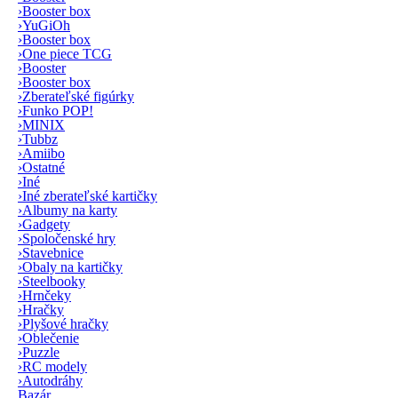
›
Booster box
›
YuGiOh
›
Booster box
›
One piece TCG
›
Booster
›
Booster box
›
Zberateľské figúrky
›
Funko POP!
›
MINIX
›
Tubbz
›
Amiibo
›
Ostatné
›
Iné
›
Iné zberateľské kartičky
›
Albumy na karty
›
Gadgety
›
Spoločenské hry
›
Stavebnice
›
Obaly na kartičky
›
Steelbooky
›
Hrnčeky
›
Hračky
›
Plyšové hračky
›
Oblečenie
›
Puzzle
›
RC modely
›
Autodráhy
Bazár