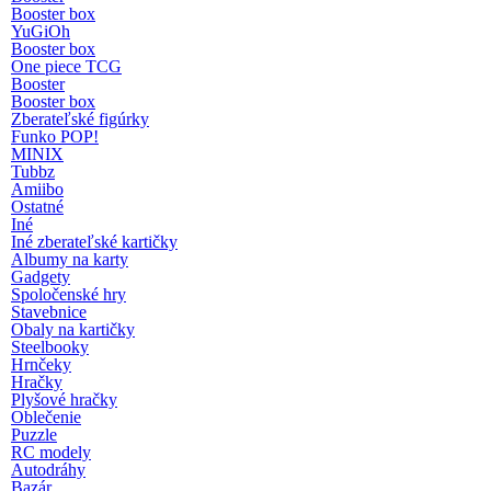
Booster box
YuGiOh
Booster box
One piece TCG
Booster
Booster box
Zberateľské figúrky
Funko POP!
MINIX
Tubbz
Amiibo
Ostatné
Iné
Iné zberateľské kartičky
Albumy na karty
Gadgety
Spoločenské hry
Stavebnice
Obaly na kartičky
Steelbooky
Hrnčeky
Hračky
Plyšové hračky
Oblečenie
Puzzle
RC modely
Autodráhy
Bazár