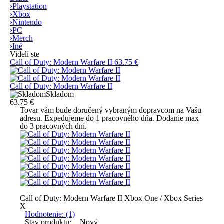
›
Playstation
›
Xbox
›
Nintendo
›
PC
›
Merch
›
Iné
Videli ste
Call of Duty: Modern Warfare II
63.75 €
Call of Duty: Modern Warfare II
Skladom
63.75 €
Tovar vám bude doručený vybraným dopravcom na Vašu
adresu. Expedujeme do 1 pracovného dňa. Dodanie max
do 3 pracovných dní.
Call of Duty: Modern Warfare II Xbox One / Xbox Series
X
Hodnotenie: (1)
Stav produktu:
Nový