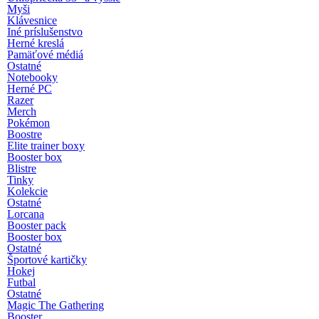
Myši
Klávesnice
Iné príslušenstvo
Herné kreslá
Pamäťové médiá
Ostatné
Notebooky
Herné PC
Razer
Merch
Pokémon
Boostre
Elite trainer boxy
Booster box
Blistre
Tinky
Kolekcie
Ostatné
Lorcana
Booster pack
Booster box
Ostatné
Športové kartičky
Hokej
Futbal
Ostatné
Magic The Gathering
Booster