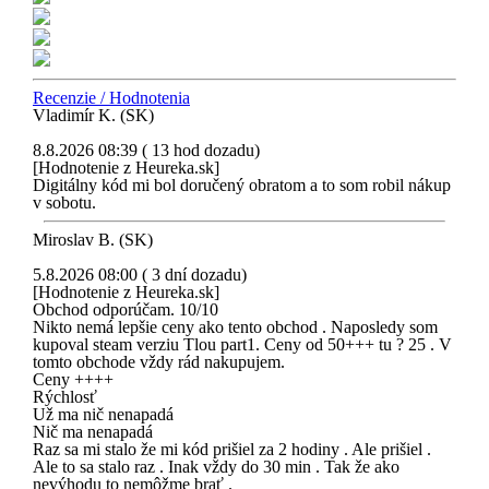
Recenzie / Hodnotenia
Vladimír K. (SK)
8.8.2026 08:39 ( 13 hod dozadu)
[Hodnotenie z Heureka.sk]
Digitálny kód mi bol doručený obratom a to som robil nákup
v sobotu.
Miroslav B. (SK)
5.8.2026 08:00 ( 3 dní dozadu)
[Hodnotenie z Heureka.sk]
Obchod odporúčam. 10/10
Nikto nemá lepšie ceny ako tento obchod . Naposledy som
kupoval steam verziu Tlou part1. Ceny od 50+++ tu ? 25 . V
tomto obchode vždy rád nakupujem.
Ceny ++++
Rýchlosť
Už ma nič nenapadá
Nič ma nenapadá
Raz sa mi stalo že mi kód prišiel za 2 hodiny . Ale prišiel .
Ale to sa stalo raz . Inak vždy do 30 min . Tak že ako
nevýhodu to nemôžme brať .