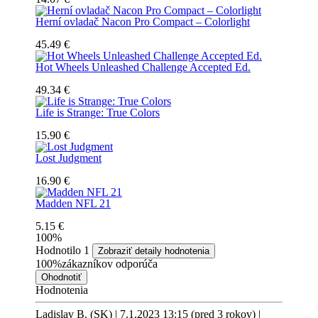
Herní ovladač Nacon Pro Compact – Colorlight
45.49 €
Hot Wheels Unleashed Challenge Accepted Ed.
49.34 €
Life is Strange: True Colors
15.90 €
Lost Judgment
16.90 €
Madden NFL 21
5.15 €
100%
Hodnotilo
1
Zobraziť detaily hodnotenia
100%
zákazníkov odporúča
Ohodnotiť
Hodnotenia
Ladislav B. (SK)
|
7.1.2023 13:15 (pred 3 rokov)
|