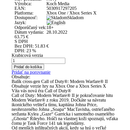
Výrobca:
Koch Media
EAN:
5030917297205
Platforma:
Xbox One / Xbox Series X
Dostupnosť:
Skladom
Jazyk:
Odporúčaný vek:
18+
Dátum vydania:
28.10.2022
63.75
€
S DPH
Bez DPH:
51.83
€
DPH:
23 %
Krabicová verzia
Pridať do košíka
Pridať na porovnanie
Obsahuje:
Balík cross-gen Call of Duty®: Modern Warfare® II
Obsahuje verzie hry na Xbox One a Xbox Series X
Víta vás nová éra Call of Duty®
Call of Duty: Modern Warfare® II je pokračovanie hitu
Modern Warfare® z roku 2019. Dočkáte sa návratu
ikonického veliteľa tímu, kapitána Johna Price,
neohrozeného Johna „Soapa“ MacTavisha, ostrieľaného
seržanta Kylea „Gaze“ Garricka i samotného osamelého
„Ghosta“ Rileyho. Hráči na vlastnej koži spoznajú, vďaka
čomu je Task Force 141 tak legendárny.
Od menších infiltračných akcií, kedy sa hrá o veľké