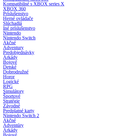
Kompatibilné s XBOX series X
XBOX 360
Príslušenstvo
Herné ovládače
Slúchadlá
Iné príslušenstvo
Nintendo
Nintendo Switch
Akčné
Adventury
Predobjednávky
Arkády
Bojové
Detské
Dobrodružné
Horor
Logické
RPG
Simulátory
Športové
Stratégie
Závodné
Predplatné karty
Nintendo Switch 2
Akčné
Adventúry
Arkády
Bojové