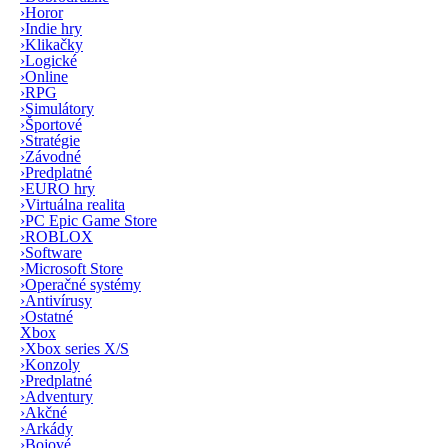
›
Horor
›
Indie hry
›
Klikačky
›
Logické
›
Online
›
RPG
›
Simulátory
›
Športové
›
Stratégie
›
Závodné
›
Predplatné
›
EURO hry
›
Virtuálna realita
›
PC Epic Game Store
›
ROBLOX
›
Software
›
Microsoft Store
›
Operačné systémy
›
Antivírusy
›
Ostatné
Xbox
›
Xbox series X/S
›
Konzoly
›
Predplatné
›
Adventury
›
Akčné
›
Arkády
›
Bojové