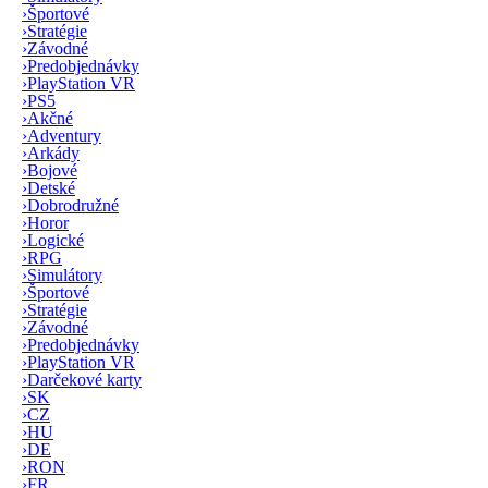
›
Športové
›
Stratégie
›
Závodné
›
Predobjednávky
›
PlayStation VR
›
PS5
›
Akčné
›
Adventury
›
Arkády
›
Bojové
›
Detské
›
Dobrodružné
›
Horor
›
Logické
›
RPG
›
Simulátory
›
Športové
›
Stratégie
›
Závodné
›
Predobjednávky
›
PlayStation VR
›
Darčekové karty
›
SK
›
CZ
›
HU
›
DE
›
RON
›
FR