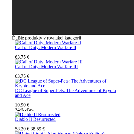
Ďalšie produkty v rovnakej kategórii
Call of Duty: Modern Warfare II
63.75 €
Call of Duty: Modern Warfare III
63.75 €
DC League of Super-Pets: The Adventures of Krypto
and Ace
10.90 €
34% zľava
Diablo II Resurrected
58.20 €
38.59 €