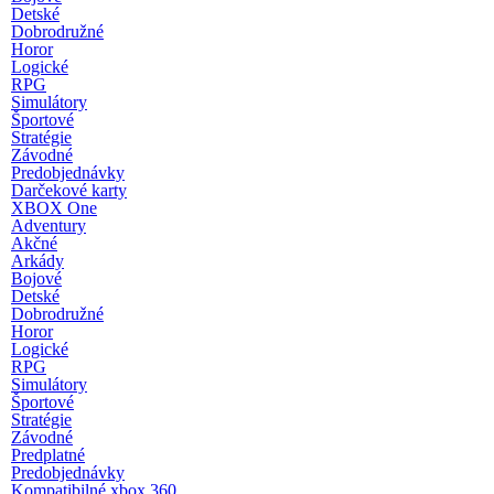
Detské
Dobrodružné
Horor
Logické
RPG
Simulátory
Športové
Stratégie
Závodné
Predobjednávky
Darčekové karty
XBOX One
Adventury
Akčné
Arkády
Bojové
Detské
Dobrodružné
Horor
Logické
RPG
Simulátory
Športové
Stratégie
Závodné
Predplatné
Predobjednávky
Kompatibilné xbox 360