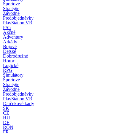
Športové
Stratégie
Závodné
Predobjednávky
PlayStation VR
PS5
Akčné
Adventury
Arkády
Bojové
Detské
Dobrodružné
Horor
Logické
RPG
Simulátory
Športové
Stratégie
Závodné
Predobjednávky
PlayStation VR
Darčekové karty
SK
CZ
HU
DE
RON
FR