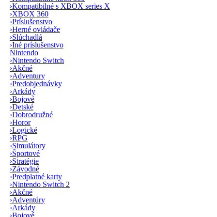
›
Kompatibilné s XBOX series X
›
XBOX 360
›
Príslušenstvo
›
Herné ovládače
›
Slúchadlá
›
Iné príslušenstvo
Nintendo
›
Nintendo Switch
›
Akčné
›
Adventury
›
Predobjednávky
›
Arkády
›
Bojové
›
Detské
›
Dobrodružné
›
Horor
›
Logické
›
RPG
›
Simulátory
›
Športové
›
Stratégie
›
Závodné
›
Predplatné karty
›
Nintendo Switch 2
›
Akčné
›
Adventúry
›
Arkády
›
Bojové