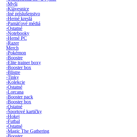
›
Myši
›
Klávesnice
›
Iné príslušenstvo
›
Herné kreslá
›
Pamäťové médiá
›
Ostatné
›
Notebooky
›
Herné PC
›
Razer
Merch
›
Pokémon
›
Boostre
›
Elite trainer boxy
›
Booster box
›
Blistre
›
Tinky
›
Kolekcie
›
Ostatné
›
Lorcana
›
Booster pack
›
Booster box
›
Ostatné
›
Športové kartičky
›
Hokej
›
Futbal
›
Ostatné
›
Magic The Gathering
›
Booster