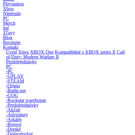
Playstation
Xbox
Nintendo
PC
Merch
Iné
Zľavy
Blog
Recenzie
Kontakt
Úvod
Xbox
XBOX One
Kompatibilné s XBOX series X
Call
of Duty: Modern Warfare II
Predobjednávky
PC
›
PC
›
UPLAY
›
STEAM
›
Origin
›
Battle.net
›
GOG
›
Rockstar warehouse
›
Predobjednávky
›
Akčné
›
Adventury
›
Arkády
›
Bojové
›
Detské
›
Dobrodružné