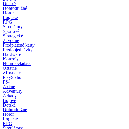
Detské
Dobrodružné
Horor
Logické
RPG
Simulátory
Športové
Strategické
Závodné
Predplatené karty
Predobjednávky
Hardware
Konzoly
Herné ovládače
Ostatné
Zľavnené
PlayStation
PS4
Akčné
Adventury
Arkády
Bojové
Detské
Dobrodružné
Horor
Logické
RPG
Simulátory