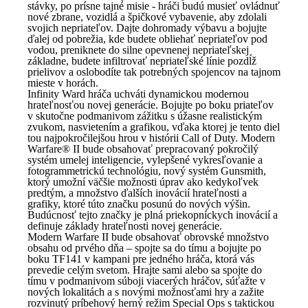
stávky, po prísne tajné misie - hráči budú musieť ovládnuť
nové zbrane, vozidlá a špičkové vybavenie, aby zdolali
svojich nepriateľov. Dajte dohromady výbavu a bojujte
ďalej od pobrežia, kde budete obliehať nepriateľov pod
vodou, preniknete do silne opevnenej nepriateľskej
základne, budete infiltrovať nepriateľské línie pozdĺž
prielivov a oslobodíte tak potrebných spojencov na tajnom
mieste v horách.
Infinity Ward hráča uchváti dynamickou modernou
hrateľnosťou novej generácie. Bojujte po boku priateľov
v skutočne podmanivom zážitku s úžasne realistickým
zvukom, nasvietením a grafikou, vďaka ktorej je tento diel
tou najpokročilejšou hrou v histórii Call of Duty. Modern
Warfare® II bude obsahovať prepracovaný pokročilý
systém umelej inteligencie, vylepšené vykresľovanie a
fotogrammetrickú technológiu, nový systém Gunsmith,
ktorý umožní väčšie možnosti úprav ako kedykoľvek
predtým, a množstvo ďalších inovácií hrateľnosti a
grafiky, ktoré túto značku posunú do nových výšin.
Budúcnosť tejto značky je plná priekopníckych inovácií a
definuje základy hrateľnosti novej generácie.
Modern Warfare II bude obsahovať obrovské množstvo
obsahu od prvého dňa – spojte sa do tímu a bojujte po
boku TF141 v kampani pre jedného hráča, ktorá vás
prevedie celým svetom. Hrajte sami alebo sa spojte do
tímu v podmanivom súboji viacerých hráčov, súťažte v
nových lokalitách a s novými možnosťami hry a zažite
rozvinutý príbehový herný režim Special Ops s taktickou