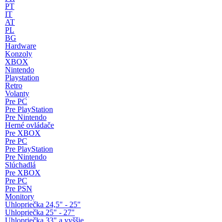
PT
IT
AT
PL
BG
Hardware
Konzoly
XBOX
Nintendo
Playstation
Retro
Volanty
Pre PC
Pre PlayStation
Pre Nintendo
Herné ovládače
Pre XBOX
Pre PC
Pre PlayStation
Pre Nintendo
Slúchadlá
Pre XBOX
Pre PC
Pre PSN
Monitory
Uhlopriečka 24,5" - 25"
Uhlopriečka 25" - 27"
Uhlopriečka 33" a vyššie