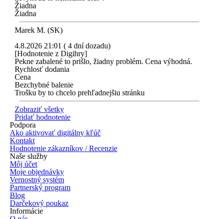
Žiadna
Žiadna
Marek M. (SK)
4.8.2026 21:01 ( 4 dní dozadu)
[Hodnotenie z Digihry]
Pekne zabalené to prišlo, žiadny problém. Cena výhodná.
Rychlosť dodania
Cena
Bezchybné balenie
Trošku by to chcelo prehľadnejšiu stránku
Zobraziť všetky
Pridať hodnotenie
Podpora
Ako aktivovať digitálny kľúč
Kontakt
Hodnotenie zákazníkov / Recenzie
Naše služby
Môj účet
Moje objednávky
Vernostný systém
Partnerský program
Blog
Darčekový poukaz
Informácie
O nás