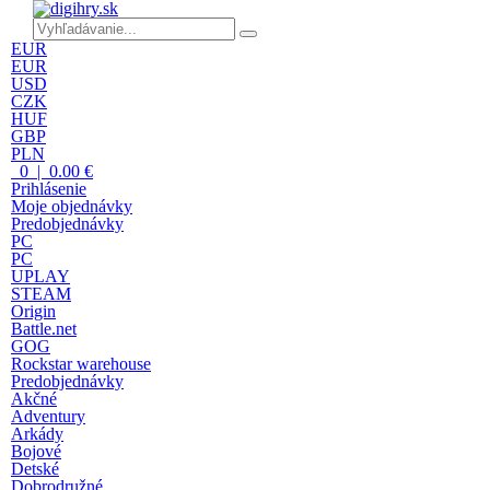
EUR
EUR
USD
CZK
HUF
GBP
PLN
0 | 0.00 €
Prihlásenie
Moje objednávky
Predobjednávky
PC
PC
UPLAY
STEAM
Origin
Battle.net
GOG
Rockstar warehouse
Predobjednávky
Akčné
Adventury
Arkády
Bojové
Detské
Dobrodružné