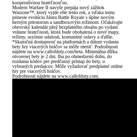
kooperatívnou hrateľnosťou.
Modern Warfare II navyše prepája nový zážitok
Warzone™, ktorý vyjde ešte tento rok, a vďaka tomu
prinesie evolúciu žánru Battle Royale s úplne novým
herným priestorom a sandboxovým režimom. Očakávajte
obrovský kalendár plný bezplatného obsahu po vydaní
vrátane hrateľnosti, ktorá bude obohatená o nové mapy,
režimy, sezónne udalosti, komunitné oslavy a ďalšie.
*Skutočná dostupnosť na platformách a dátum vydania
bety hry viacerých hráčov sa môže meniť. Podrobnosti
nájdete na www.callofduty.com/beta. Minimálna dĺžka
otvorenej bety je 2 dni. Iba po obmedzenú dobu, do
rozdania kódov pre predčasný prístup do bety, u
vybraných predajcov. Môže vyžadovať predplatné online
hry pre viacerých hráčov.
Podrobnosti nájdete na www.callofduty.com.