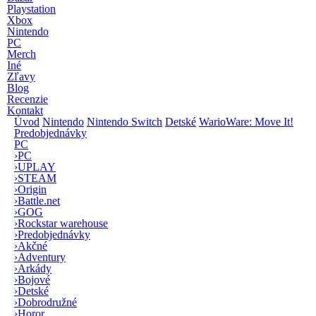
Playstation
Xbox
Nintendo
PC
Merch
Iné
Zľavy
Blog
Recenzie
Kontakt
Úvod
Nintendo
Nintendo Switch
Detské
WarioWare: Move It!
Predobjednávky
PC
›
PC
›
UPLAY
›
STEAM
›
Origin
›
Battle.net
›
GOG
›
Rockstar warehouse
›
Predobjednávky
›
Akčné
›
Adventury
›
Arkády
›
Bojové
›
Detské
›
Dobrodružné
›
Horor