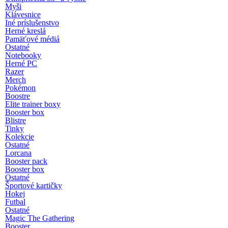
Myši
Klávesnice
Iné príslušenstvo
Herné kreslá
Pamäťové médiá
Ostatné
Notebooky
Herné PC
Razer
Merch
Pokémon
Boostre
Elite trainer boxy
Booster box
Blistre
Tinky
Kolekcie
Ostatné
Lorcana
Booster pack
Booster box
Ostatné
Športové kartičky
Hokej
Futbal
Ostatné
Magic The Gathering
Booster