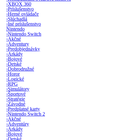
›
XBOX 360
›
Príslušenstvo
›
Herné ovládače
›
Slúchadlá
›
Iné príslušenstvo
Nintendo
›
Nintendo Switch
›
Akčné
›
Adventury
›
Predobjednávky
›
Arkády
›
Bojové
›
Detské
›
Dobrodružné
›
Horor
›
Logické
›
RPG
›
Simulátory
›
Športové
›
Stratégie
›
Závodné
›
Predplatné karty
›
Nintendo Switch 2
›
Akčné
›
Adventúry
›
Arkády
›
Bojové
›
Detské