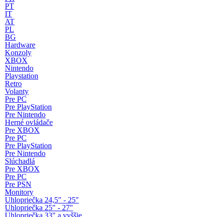
PT
IT
AT
PL
BG
Hardware
Konzoly
XBOX
Nintendo
Playstation
Retro
Volanty
Pre PC
Pre PlayStation
Pre Nintendo
Herné ovládače
Pre XBOX
Pre PC
Pre PlayStation
Pre Nintendo
Slúchadlá
Pre XBOX
Pre PC
Pre PSN
Monitory
Uhlopriečka 24,5" - 25"
Uhlopriečka 25" - 27"
Uhlopriečka 33" a vyššie