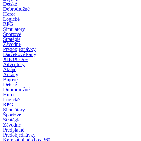
Detské
Dobrodružné
Horor
Logické
RPG
Simulátory
Športové
Stratégie
Závodné
Predobjednávky
Darčekové karty
XBOX One
Adventury
Akčné
Arkády
Bojové
Detské
Dobrodružné
Horor
Logické
RPG
Simulátory
Športové
Stratégie
Závodné
Predplatné
Predobjednávky
Kompatibilné xbox 360