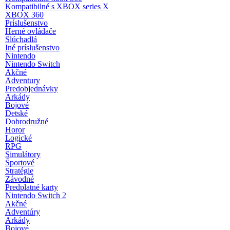
Kompatibilné s XBOX series X
XBOX 360
Príslušenstvo
Herné ovládače
Slúchadlá
Iné príslušenstvo
Nintendo
Nintendo Switch
Akčné
Adventury
Predobjednávky
Arkády
Bojové
Detské
Dobrodružné
Horor
Logické
RPG
Simulátory
Športové
Stratégie
Závodné
Predplatné karty
Nintendo Switch 2
Akčné
Adventúry
Arkády
Bojové