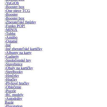
›
YuGiOh
›
Booster box
›
One piece TCG
›
Booster
›
Booster box
›
Zberateľské figúrky
›
Funko POP!
›
MINIX
›
Tubbz
›
Amiibo
›
Ostatné
›
Iné
›
Iné zberateľské kartičky
›
Albumy na karty
›
Gadgety
›
Spoločenské hry
›
Stavebnice
›
Obaly na kartičky
›
Steelbooky
›
Hrnčeky
›
Hračky
›
Plyšové hračky
›
Oblečenie
›
Puzzle
›
RC modely
›
Autodráhy
Bazár
›
Playstation