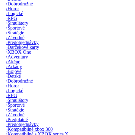
›
Dobrodružné
›
Horor
›
Logické
›
RPG
›
Simulátory
›
Športové
›
Stratégie
›
Závodné
›
Predobjednávky
›
Darčekové karty
›
XBOX One
›
Adventury
›
Akčné
›
Arkády
›
Bojové
›
Detské
›
Dobrodružné
›
Horor
›
Logické
›
RPG
›
Simulátory
›
Športové
›
Stratégie
›
Závodné
›
Predplatné
›
Predobjednávky
›
Kompatibilné xbox 360
›
Kompatibilné s XBOX series X