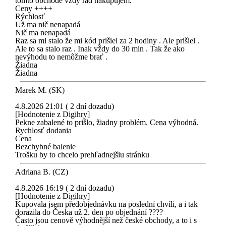
tomto obchode vždy rád nakupujem.
Ceny ++++
Rýchlosť
Už ma nič nenapadá
Nič ma nenapadá
Raz sa mi stalo že mi kód prišiel za 2 hodiny . Ale prišiel .
Ale to sa stalo raz . Inak vždy do 30 min . Tak že ako
nevýhodu to nemôžme brať .
Žiadna
Žiadna
Marek M. (SK)
4.8.2026 21:01 ( 2 dní dozadu)
[Hodnotenie z Digihry]
Pekne zabalené to prišlo, žiadny problém. Cena výhodná.
Rychlosť dodania
Cena
Bezchybné balenie
Trošku by to chcelo prehľadnejšiu stránku
Adriana B. (CZ)
4.8.2026 16:19 ( 2 dní dozadu)
[Hodnotenie z Digihry]
Kupovala jsem předobjednávku na poslední chvíli, a i tak
dorazila do Česka už 2. den po objednání ????
Často jsou cenově výhodnější než české obchody, a to i s