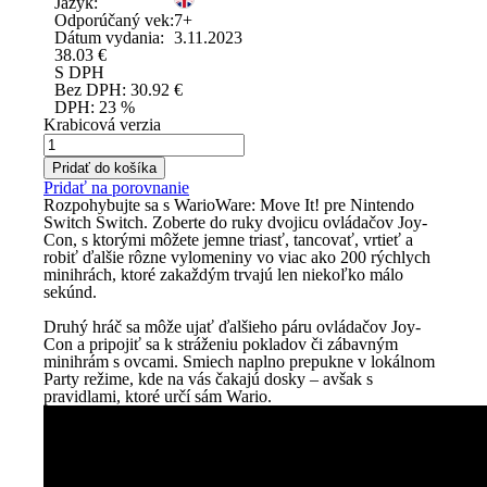
Jazyk:
Odporúčaný vek:
7+
Dátum vydania:
3.11.2023
38.03
€
S DPH
Bez DPH:
30.92
€
DPH:
23 %
Krabicová verzia
Pridať do košíka
Pridať na porovnanie
Rozpohybujte sa s WarioWare: Move It! pre Nintendo
Switch Switch. Zoberte do ruky dvojicu ovládačov Joy-
Con, s ktorými môžete jemne triasť, tancovať, vrtieť a
robiť ďalšie rôzne vylomeniny vo viac ako 200 rýchlych
minihrách, ktoré zakaždým trvajú len niekoľko málo
sekúnd.
Druhý hráč sa môže ujať ďalšieho páru ovládačov Joy-
Con a pripojiť sa k stráženiu pokladov či zábavným
minihrám s ovcami. Smiech naplno prepukne v lokálnom
Party režime, kde na vás čakajú dosky – avšak s
pravidlami, ktoré určí sám Wario.