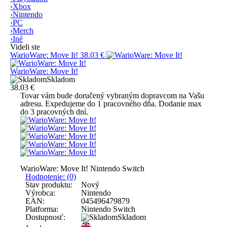
›
Xbox
›
Nintendo
›
PC
›
Merch
›
Iné
Videli ste
WarioWare: Move It!
38.03 €
WarioWare: Move It!
Skladom
38.03 €
Tovar vám bude doručený vybraným dopravcom na Vašu
adresu. Expedujeme do 1 pracovného dňa. Dodanie max
do 3 pracovných dní.
WarioWare: Move It! Nintendo Switch
Hodnotenie: (0)
Stav produktu:
Nový
Výrobca:
Nintendo
EAN:
045496479879
Platforma:
Nintendo Switch
Dostupnosť:
Skladom