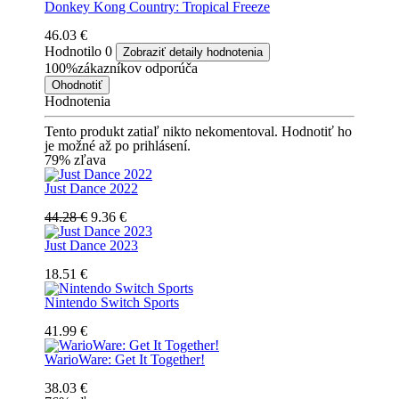
Donkey Kong Country: Tropical Freeze
46.03 €
Hodnotilo
0
Zobraziť detaily hodnotenia
100%
zákazníkov odporúča
Ohodnotiť
Hodnotenia
Tento produkt zatiaľ nikto nekomentoval. Hodnotiť ho
je možné až po prihlásení.
79% zľava
Just Dance 2022
44.28 €
9.36 €
Just Dance 2023
18.51 €
Nintendo Switch Sports
41.99 €
WarioWare: Get It Together!
38.03 €