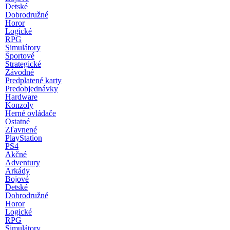
Detské
Dobrodružné
Horor
Logické
RPG
Simulátory
Športové
Strategické
Závodné
Predplatené karty
Predobjednávky
Hardware
Konzoly
Herné ovládače
Ostatné
Zľavnené
PlayStation
PS4
Akčné
Adventury
Arkády
Bojové
Detské
Dobrodružné
Horor
Logické
RPG
Simulátory