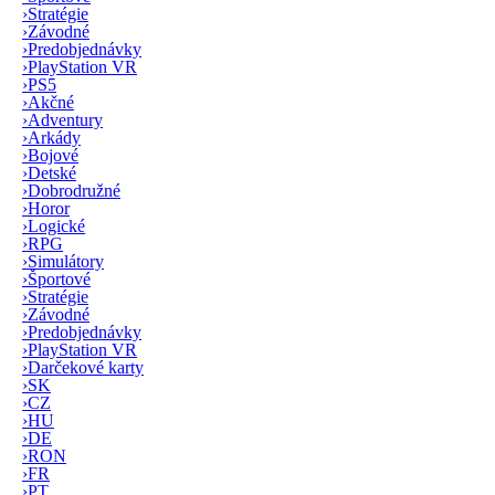
›
Stratégie
›
Závodné
›
Predobjednávky
›
PlayStation VR
›
PS5
›
Akčné
›
Adventury
›
Arkády
›
Bojové
›
Detské
›
Dobrodružné
›
Horor
›
Logické
›
RPG
›
Simulátory
›
Športové
›
Stratégie
›
Závodné
›
Predobjednávky
›
PlayStation VR
›
Darčekové karty
›
SK
›
CZ
›
HU
›
DE
›
RON
›
FR
›
PT