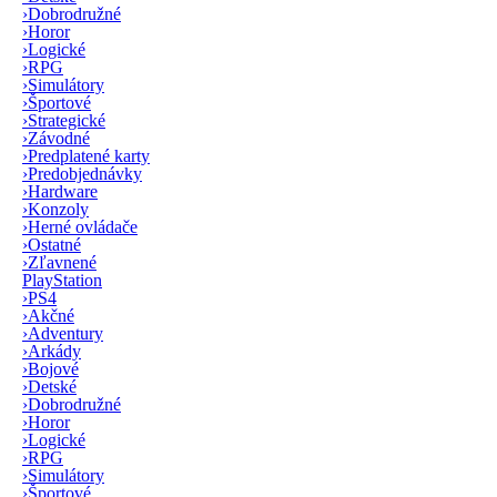
›
Dobrodružné
›
Horor
›
Logické
›
RPG
›
Simulátory
›
Športové
›
Strategické
›
Závodné
›
Predplatené karty
›
Predobjednávky
›
Hardware
›
Konzoly
›
Herné ovládače
›
Ostatné
›
Zľavnené
PlayStation
›
PS4
›
Akčné
›
Adventury
›
Arkády
›
Bojové
›
Detské
›
Dobrodružné
›
Horor
›
Logické
›
RPG
›
Simulátory
›
Športové