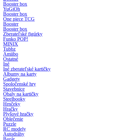
Booster box
YuGiOh
Booster box
One piece TCG
Booster
Booster box
Zberateľské figúrky
Funko POP!
MINIX
Tubbz
Amiibo
Ostatné
Iné
Iné zberateľské kartičky
Albumy na karty
Gadgety
Spoločenské hry
Stavebnice
Obaly na kartičky
Steelbooky
Hrnčeky
Hračky
Plyšové hračky
Oblečenie
Puzzle
RC modely
Autodráhy
Bazár