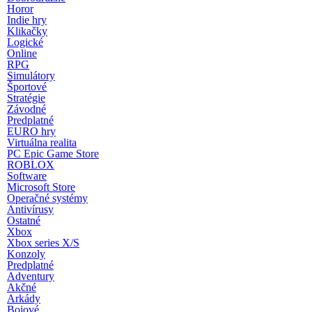
Horor
Indie hry
Klikačky
Logické
Online
RPG
Simulátory
Športové
Stratégie
Závodné
Predplatné
EURO hry
Virtuálna realita
PC Epic Game Store
ROBLOX
Software
Microsoft Store
Operačné systémy
Antivírusy
Ostatné
Xbox
Xbox series X/S
Konzoly
Predplatné
Adventury
Akčné
Arkády
Bojové