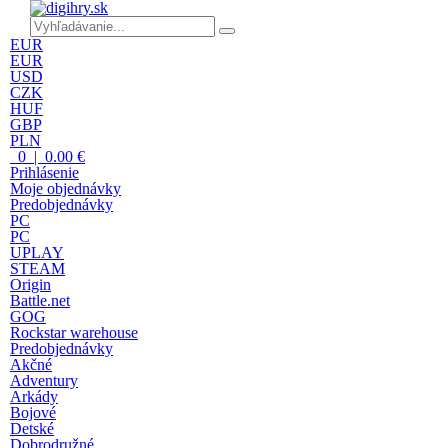
EUR
EUR
USD
CZK
HUF
GBP
PLN
0 | 0.00 €
Prihlásenie
Moje objednávky
Predobjednávky
PC
PC
UPLAY
STEAM
Origin
Battle.net
GOG
Rockstar warehouse
Predobjednávky
Akčné
Adventury
Arkády
Bojové
Detské
Dobrodružné