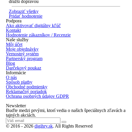
dražší dopravou
Zobraziť všetky
Pridať hodnotenie
Podpora
Ako aktivovať digitálny kľúč
Kontakt
Hodnotenie zákazníkov / Recenzie
Naše služby
Môj účet
Moje objednávky
Vernostný systém
Partnerský program
Blog
Darčekový poukaz
Informácie
O nás
Spôsob platby
Obchodné podmienky
Reklamačný poriadok
Ochrana osobných údajov GDPR
Newsletter
Buďte medzi prvými, ktorí vedia o našich špeciálnych zľavách a
tajných akciách.
© 2016 - 2026
digihry.sk
. All Rights Reserved