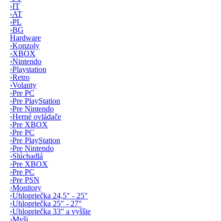
›
IT
›
AT
›
PL
›
BG
Hardware
›
Konzoly
›
XBOX
›
Nintendo
›
Playstation
›
Retro
›
Volanty
›
Pre PC
›
Pre PlayStation
›
Pre Nintendo
›
Herné ovládače
›
Pre XBOX
›
Pre PC
›
Pre PlayStation
›
Pre Nintendo
›
Slúchadlá
›
Pre XBOX
›
Pre PC
›
Pre PSN
›
Monitory
›
Uhlopriečka 24,5" - 25"
›
Uhlopriečka 25" - 27"
›
Uhlopriečka 33" a vyššie
›
Myši