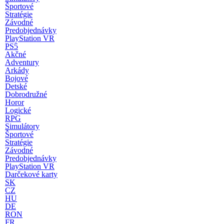
Športové
Stratégie
Závodné
Predobjednávky
PlayStation VR
PS5
Akčné
Adventury
Arkády
Bojové
Detské
Dobrodružné
Horor
Logické
RPG
Simulátory
Športové
Stratégie
Závodné
Predobjednávky
PlayStation VR
Darčekové karty
SK
CZ
HU
DE
RON
FR