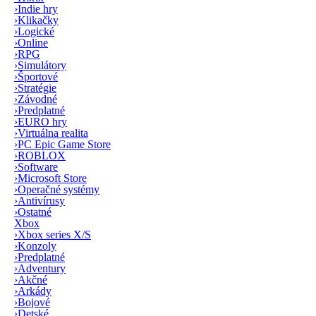
›
Indie hry
›
Klikačky
›
Logické
›
Online
›
RPG
›
Simulátory
›
Športové
›
Stratégie
›
Závodné
›
Predplatné
›
EURO hry
›
Virtuálna realita
›
PC Epic Game Store
›
ROBLOX
›
Software
›
Microsoft Store
›
Operačné systémy
›
Antivírusy
›
Ostatné
Xbox
›
Xbox series X/S
›
Konzoly
›
Predplatné
›
Adventury
›
Akčné
›
Arkády
›
Bojové
›
Detské