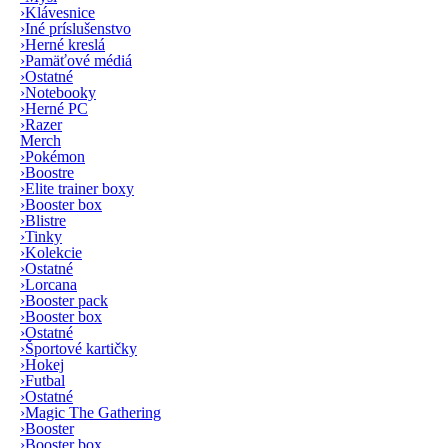
›
Klávesnice
›
Iné príslušenstvo
›
Herné kreslá
›
Pamäťové médiá
›
Ostatné
›
Notebooky
›
Herné PC
›
Razer
Merch
›
Pokémon
›
Boostre
›
Elite trainer boxy
›
Booster box
›
Blistre
›
Tinky
›
Kolekcie
›
Ostatné
›
Lorcana
›
Booster pack
›
Booster box
›
Ostatné
›
Športové kartičky
›
Hokej
›
Futbal
›
Ostatné
›
Magic The Gathering
›
Booster
›
Booster box