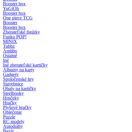
Booster box
YuGiOh
Booster box
One piece TCG
Booster
Booster box
Zberateľské figúrky
Funko POP!
MINIX
Tubbz
Amiibo
Ostatné
Iné
Iné zberateľské kartičky
Albumy na karty
Gadgety
Spoločenské hry
Stavebnice
Obaly na kartičky
Steelbooky
Hrnčeky
Hračky
Plyšové hračky
Oblečenie
Puzzle
RC modely
Autodráhy
Bazár