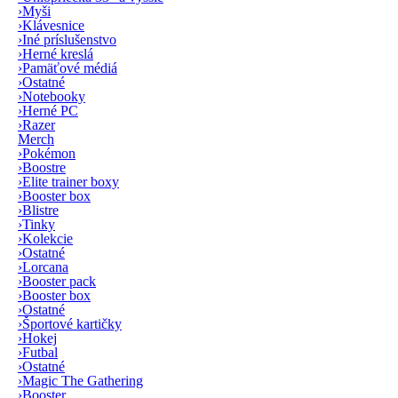
›
Myši
›
Klávesnice
›
Iné príslušenstvo
›
Herné kreslá
›
Pamäťové médiá
›
Ostatné
›
Notebooky
›
Herné PC
›
Razer
Merch
›
Pokémon
›
Boostre
›
Elite trainer boxy
›
Booster box
›
Blistre
›
Tinky
›
Kolekcie
›
Ostatné
›
Lorcana
›
Booster pack
›
Booster box
›
Ostatné
›
Športové kartičky
›
Hokej
›
Futbal
›
Ostatné
›
Magic The Gathering
›
Booster