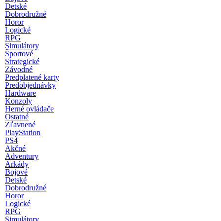
Detské
Dobrodružné
Horor
Logické
RPG
Simulátory
Športové
Strategické
Závodné
Predplatené karty
Predobjednávky
Hardware
Konzoly
Herné ovládače
Ostatné
Zľavnené
PlayStation
PS4
Akčné
Adventury
Arkády
Bojové
Detské
Dobrodružné
Horor
Logické
RPG
Simulátory