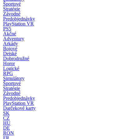
Športové
Stratégie
Závodné
Predobjednávky
PlayStation VR
PS5
Akčné
Adventury
Arkády
Bojové
Detské
Dobrodružné
Horor
Logické
RPG
Simulátory
Športové
Stratégie
Závodné
Predobjednávky
PlayStation VR
Darčekové karty
SK
CZ
HU
DE
RON
FR