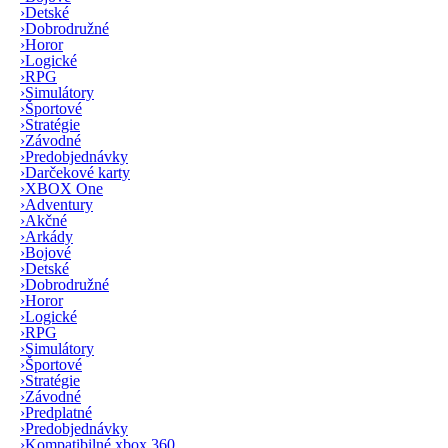
›
Detské
›
Dobrodružné
›
Horor
›
Logické
›
RPG
›
Simulátory
›
Športové
›
Stratégie
›
Závodné
›
Predobjednávky
›
Darčekové karty
›
XBOX One
›
Adventury
›
Akčné
›
Arkády
›
Bojové
›
Detské
›
Dobrodružné
›
Horor
›
Logické
›
RPG
›
Simulátory
›
Športové
›
Stratégie
›
Závodné
›
Predplatné
›
Predobjednávky
›
Kompatibilné xbox 360