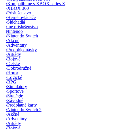
›
Kompatibilné s XBOX series X
›
XBOX 360
›
Príslušenstvo
›
Herné ovládače
›
Slúchadlá
›
Iné príslušenstvo
Nintendo
›
Nintendo Switch
›
Akčné
›
Adventury
›
Predobjednávky
›
Arkády
›
Bojové
›
Detské
›
Dobrodružné
›
Horor
›
Logické
›
RPG
›
Simulátory
›
Športové
›
Stratégie
›
Závodné
›
Predplatné karty
›
Nintendo Switch 2
›
Akčné
›
Adventúry
›
Arkády
›
Bojové