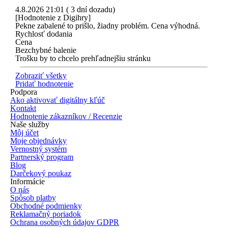
4.8.2026 21:01 ( 3 dní dozadu)
[Hodnotenie z Digihry]
Pekne zabalené to prišlo, žiadny problém. Cena výhodná.
Rychlosť dodania
Cena
Bezchybné balenie
Trošku by to chcelo prehľadnejšiu stránku
Zobraziť všetky
Pridať hodnotenie
Podpora
Ako aktivovať digitálny kľúč
Kontakt
Hodnotenie zákazníkov / Recenzie
Naše služby
Môj účet
Moje objednávky
Vernostný systém
Partnerský program
Blog
Darčekový poukaz
Informácie
O nás
Spôsob platby
Obchodné podmienky
Reklamačný poriadok
Ochrana osobných údajov GDPR