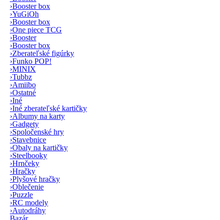
›
Booster box
›
YuGiOh
›
Booster box
›
One piece TCG
›
Booster
›
Booster box
›
Zberateľské figúrky
›
Funko POP!
›
MINIX
›
Tubbz
›
Amiibo
›
Ostatné
›
Iné
›
Iné zberateľské kartičky
›
Albumy na karty
›
Gadgety
›
Spoločenské hry
›
Stavebnice
›
Obaly na kartičky
›
Steelbooky
›
Hrnčeky
›
Hračky
›
Plyšové hračky
›
Oblečenie
›
Puzzle
›
RC modely
›
Autodráhy
Bazár