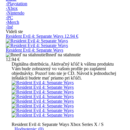
›
Playstation
›
Xbox
›
Nintendo
›
PC
›
Merch
›
Iné
Videli ste
Resident Evil 4: Separate Ways
12.94 €
Resident Evil 4: Separate Ways
Ihneď na stiahnutie
12.94 €
Digitálna distribúcia.
Aktivačný kľúč k vášmu produktu
Vám bude zobrazený vo vašom profile po zaplatení
objednávky.
Pozor! toto nie je CD.
Návod k jednoduchej
inštalácii budete mať priamo pri kľúči.
Resident Evil 4: Separate Ways Xbox Series X / S
Hodnotenie: (0)