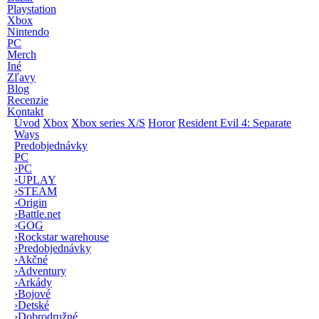
Playstation
Xbox
Nintendo
PC
Merch
Iné
Zľavy
Blog
Recenzie
Kontakt
Úvod
Xbox
Xbox series X/S
Horor
Resident Evil 4: Separate
Ways
Predobjednávky
PC
›
PC
›
UPLAY
›
STEAM
›
Origin
›
Battle.net
›
GOG
›
Rockstar warehouse
›
Predobjednávky
›
Akčné
›
Adventury
›
Arkády
›
Bojové
›
Detské
›
Dobrodružné