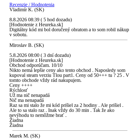
Recenzie / Hodnotenia
Vladimír K. (SK)
8.8.2026 08:39 ( 5 hod dozadu)
[Hodnotenie z Heureka.sk]
Digitálny kód mi bol doručený obratom a to som robil nákup
v sobotu.
Miroslav B. (SK)
5.8.2026 08:00 ( 3 dní dozadu)
[Hodnotenie z Heureka.sk]
Obchod odporúčam. 10/10
Nikto nemá lepšie ceny ako tento obchod . Naposledy som
kupoval steam verziu Tlou part1. Ceny od 50+++ tu ? 25 . V
tomto obchode vždy rád nakupujem.
Ceny ++++
Rýchlosť
Už ma nič nenapadá
Nič ma nenapadá
Raz sa mi stalo že mi kód prišiel za 2 hodiny . Ale prišiel .
Ale to sa stalo raz . Inak vždy do 30 min . Tak že ako
nevýhodu to nemôžme brať .
Žiadna
Žiadna
Marek M. (SK)