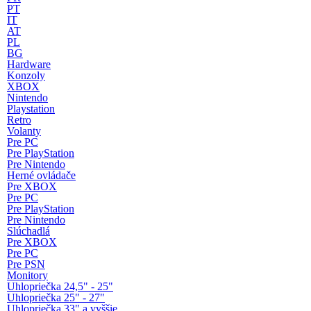
PT
IT
AT
PL
BG
Hardware
Konzoly
XBOX
Nintendo
Playstation
Retro
Volanty
Pre PC
Pre PlayStation
Pre Nintendo
Herné ovládače
Pre XBOX
Pre PC
Pre PlayStation
Pre Nintendo
Slúchadlá
Pre XBOX
Pre PC
Pre PSN
Monitory
Uhlopriečka 24,5" - 25"
Uhlopriečka 25" - 27"
Uhlopriečka 33" a vyššie