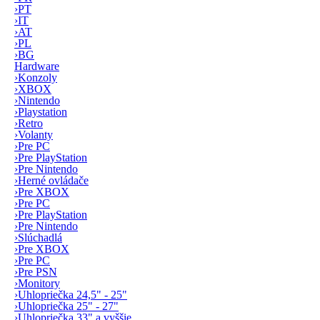
›
PT
›
IT
›
AT
›
PL
›
BG
Hardware
›
Konzoly
›
XBOX
›
Nintendo
›
Playstation
›
Retro
›
Volanty
›
Pre PC
›
Pre PlayStation
›
Pre Nintendo
›
Herné ovládače
›
Pre XBOX
›
Pre PC
›
Pre PlayStation
›
Pre Nintendo
›
Slúchadlá
›
Pre XBOX
›
Pre PC
›
Pre PSN
›
Monitory
›
Uhlopriečka 24,5" - 25"
›
Uhlopriečka 25" - 27"
›
Uhlopriečka 33" a vyššie