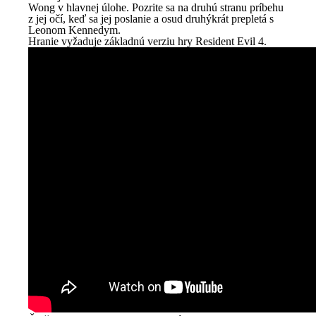
Wong v hlavnej úlohe. Pozrite sa na druhú stranu príbehu
z jej očí, keď sa jej poslanie a osud druhýkrát prepletá s
Leonom Kennedym.
Hranie vyžaduje základnú verziu hry Resident Evil 4.