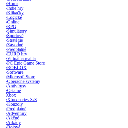
›
Horor
›
Indie hry
›
Klikačky
›
Logické
›
Online
›
RPG
›
Simulátory
›
Športové
›
Stratégie
›
Závodné
›
Predplatné
›
EURO hry
›
Virtuálna realita
›
PC Epic Game Store
›
ROBLOX
›
Software
›
Microsoft Store
›
Operačné systémy
›
Antivírusy
›
Ostatné
Xbox
›
Xbox series X/S
›
Konzoly
›
Predplatné
›
Adventury
›
Akčné
›
Arkády
›
Bojové