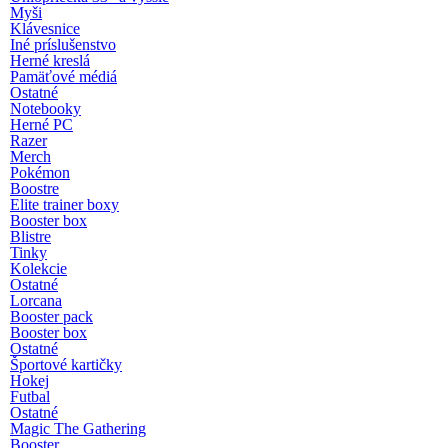
Myši
Klávesnice
Iné príslušenstvo
Herné kreslá
Pamäťové médiá
Ostatné
Notebooky
Herné PC
Razer
Merch
Pokémon
Boostre
Elite trainer boxy
Booster box
Blistre
Tinky
Kolekcie
Ostatné
Lorcana
Booster pack
Booster box
Ostatné
Športové kartičky
Hokej
Futbal
Ostatné
Magic The Gathering
Booster