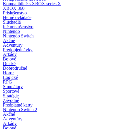
Kompatibilné s XBOX series X
XBOX 360
Príslušenstvo
Herné ovládače
Slúchadlá
Iné príslušenstvo
Nintendo
Nintendo Switch
Akčné
Adventury
Predobjednávky
Arkády
Bojové
Detské
Dobrodružné
Horor
Logické
RPG
Simulátory
Športové
Stratégie
Závodné
Predplatné karty
Nintendo Switch 2
Akčné
Adventúry
Arkády
Bojové