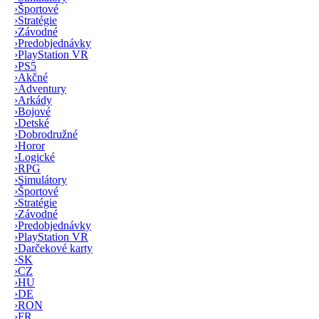
›
Športové
›
Stratégie
›
Závodné
›
Predobjednávky
›
PlayStation VR
›
PS5
›
Akčné
›
Adventury
›
Arkády
›
Bojové
›
Detské
›
Dobrodružné
›
Horor
›
Logické
›
RPG
›
Simulátory
›
Športové
›
Stratégie
›
Závodné
›
Predobjednávky
›
PlayStation VR
›
Darčekové karty
›
SK
›
CZ
›
HU
›
DE
›
RON
›
FR