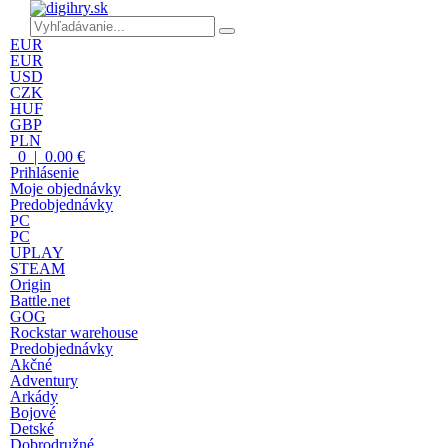
EUR
EUR
USD
CZK
HUF
GBP
PLN
0 | 0.00 €
Prihlásenie
Moje objednávky
Predobjednávky
PC
PC
UPLAY
STEAM
Origin
Battle.net
GOG
Rockstar warehouse
Predobjednávky
Akčné
Adventury
Arkády
Bojové
Detské
Dobrodružné