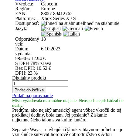
Výrobca:
Capcom
Región:
Europe
EAN:
8806189412762
Platforma:
Xbox Series X / S
Dostupnosť:
Ihneď na stiahnutie
Jazyk:
Odporúčaný
18+
vek:
Dátum
6.10.2023
vydania:
58.20 €
12.94
€
S DPH
78% zľava
Bez DPH:
10.52
€
DPH:
23 %
Digitálny produkt
Pridať do košíka
Pridať na porovnanie
Misia vyžadovala maximálne utajenie. Neúspech neprichádzal do
úvahy.
Predtým, ako nejaký americký agent vôbec vkročil do tej
prekliatej dediny, bola tam. Jej poslanie? Získanie
najtemnejšieho tajomstva kultu: jantáru.
Separate Ways – chýbajúci článok v hlavnom príbehu – je
vzrušujúce survival-hororové dobrodružstvo s Adou