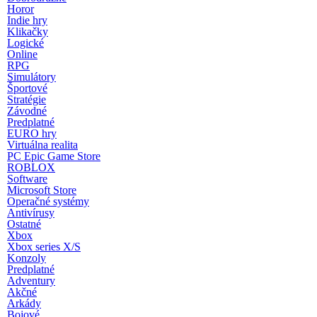
Horor
Indie hry
Klikačky
Logické
Online
RPG
Simulátory
Športové
Stratégie
Závodné
Predplatné
EURO hry
Virtuálna realita
PC Epic Game Store
ROBLOX
Software
Microsoft Store
Operačné systémy
Antivírusy
Ostatné
Xbox
Xbox series X/S
Konzoly
Predplatné
Adventury
Akčné
Arkády
Bojové