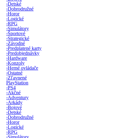
›
Detské
›
Dobrodružné
›
Horor
›
Logické
›
RPG
›
Simulátory
›
Športové
›
Strategické
›
Závodné
›
Predplatené karty
›
Predobjednávky
›
Hardware
›
Konzoly
›
Herné ovládače
›
Ostatné
›
Zľavnené
PlayStation
›
PS4
›
Akčné
›
Adventury
›
Arkády
›
Bojové
›
Detské
›
Dobrodružné
›
Horor
›
Logické
›
RPG
›
Simulátory