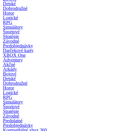
Detské
Dobrodružné
Horor
Logické
RPG
Simulátory
Športové
Stratégie
Závodné
Predobjednávky
Darčekové karty
XBOX One
Adventury
Akčné
Arkády
Bojové
Detské
Dobrodružné
Horor
Logické
RPG
Simulátory
Športové
Stratégie
Závodné
Predplatné
Predobjednávky
Kompatibilné xbox 360