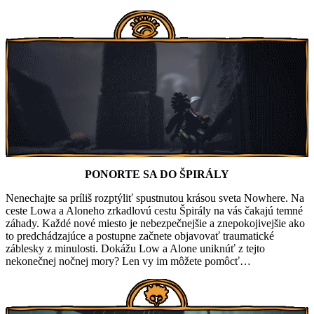
PONORTE SA DO ŠPIRÁLY
Nenechajte sa príliš rozptýliť spustnutou krásou sveta Nowhere. Na
ceste Lowa a Aloneho zrkadlovú cestu Špirály na vás čakajú temné
záhady. Každé nové miesto je nebezpečnejšie a znepokojivejšie ako
to predchádzajúce a postupne začnete objavovať traumatické
záblesky z minulosti. Dokážu Low a Alone uniknúť z tejto
nekonečnej nočnej mory? Len vy im môžete pomôcť…