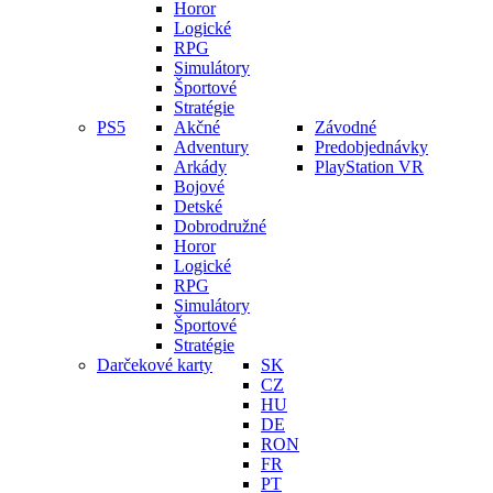
Horor
Logické
RPG
Simulátory
Športové
Stratégie
PS5
Akčné
Závodné
Adventury
Predobjednávky
Arkády
PlayStation VR
Bojové
Detské
Dobrodružné
Horor
Logické
RPG
Simulátory
Športové
Stratégie
Darčekové karty
SK
CZ
HU
DE
RON
FR
PT