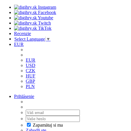
Recenzie
Select Language
▼
EUR
EUR
USD
CZK
HUF
GBP
PLN
Prihlásenie
Zapamätaj si ma
Zabudli ste