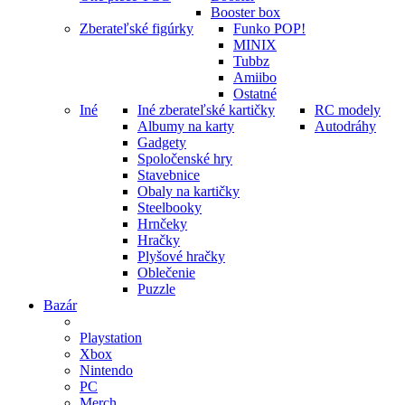
Booster box
Zberateľské figúrky
Funko POP!
MINIX
Tubbz
Amiibo
Ostatné
Iné
Iné zberateľské kartičky
RC modely
Albumy na karty
Autodráhy
Gadgety
Spoločenské hry
Stavebnice
Obaly na kartičky
Steelbooky
Hrnčeky
Hračky
Plyšové hračky
Oblečenie
Puzzle
Bazár
Playstation
Xbox
Nintendo
PC
Merch