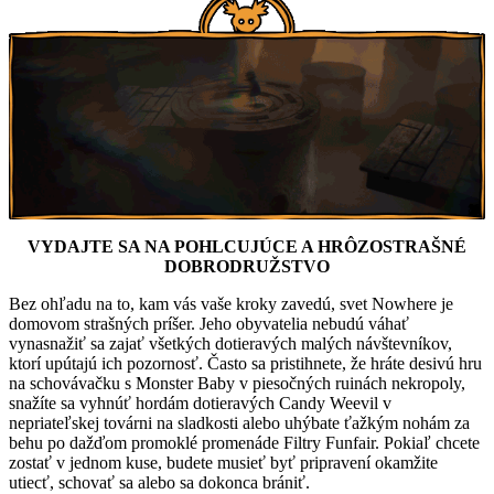
VYDAJTE SA NA POHLCUJÚCE A HRÔZOSTRAŠNÉ
DOBRODRUŽSTVO
Bez ohľadu na to, kam vás vaše kroky zavedú, svet Nowhere je
domovom strašných príšer. Jeho obyvatelia nebudú váhať
vynasnažiť sa zajať všetkých dotieravých malých návštevníkov,
ktorí upútajú ich pozornosť. Často sa pristihnete, že hráte desivú hru
na schovávačku s Monster Baby v piesočných ruinách nekropoly,
snažíte sa vyhnúť hordám dotieravých Candy Weevil v
nepriateľskej továrni na sladkosti alebo uhýbate ťažkým nohám za
behu po dažďom promoklé promenáde Filtry Funfair. Pokiaľ chcete
zostať v jednom kuse, budete musieť byť pripravení okamžite
utiecť, schovať sa alebo sa dokonca brániť.