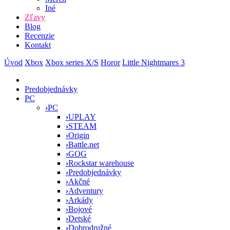
Iné
Zľavy
Blog
Recenzie
Kontakt
Úvod
Xbox
Xbox series X/S
Horor
Little Nightmares 3
Predobjednávky
PC
›
PC
›
UPLAY
›
STEAM
›
Origin
›
Battle.net
›
GOG
›
Rockstar warehouse
›
Predobjednávky
›
Akčné
›
Adventury
›
Arkády
›
Bojové
›
Detské
›
Dobrodružné