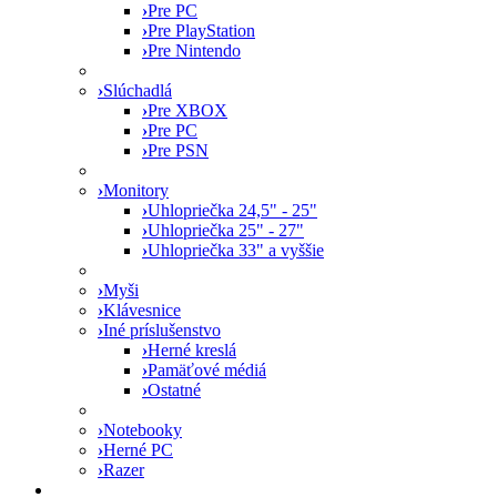
›
Pre PC
›
Pre PlayStation
›
Pre Nintendo
›
Slúchadlá
›
Pre XBOX
›
Pre PC
›
Pre PSN
›
Monitory
›
Uhlopriečka 24,5" - 25"
›
Uhlopriečka 25" - 27"
›
Uhlopriečka 33" a vyššie
›
Myši
›
Klávesnice
›
Iné príslušenstvo
›
Herné kreslá
›
Pamäťové médiá
›
Ostatné
›
Notebooky
›
Herné PC
›
Razer