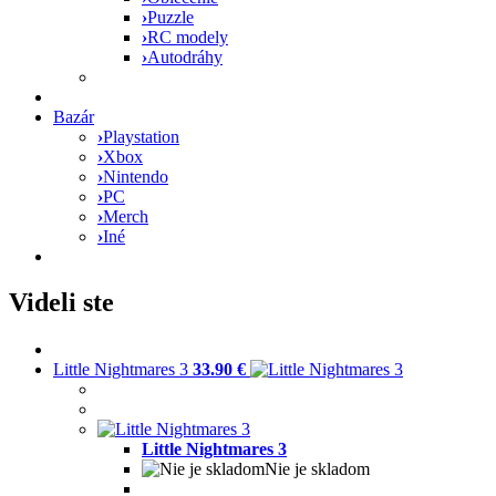
›
Puzzle
›
RC modely
›
Autodráhy
Bazár
›
Playstation
›
Xbox
›
Nintendo
›
PC
›
Merch
›
Iné
Videli ste
Little Nightmares 3
33.90 €
Little Nightmares 3
Nie je skladom