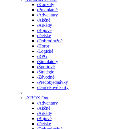
›
Konzoly
›
Predplatné
›
Adventury
›
Akčné
›
Arkády
›
Bojové
›
Detské
›
Dobrodružné
›
Horor
›
Logické
›
RPG
›
Simulátory
›
Športové
›
Stratégie
›
Závodné
›
Predobjednávky
›
Darčekové karty
›
XBOX One
›
Adventury
›
Akčné
›
Arkády
›
Bojové
›
Detské
›
Dobrodružné