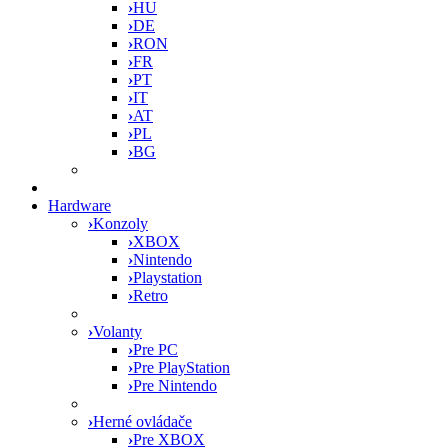
›
HU
›
DE
›
RON
›
FR
›
PT
›
IT
›
AT
›
PL
›
BG
Hardware
›
Konzoly
›
XBOX
›
Nintendo
›
Playstation
›
Retro
›
Volanty
›
Pre PC
›
Pre PlayStation
›
Pre Nintendo
›
Herné ovládače
›
Pre XBOX