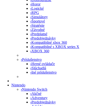
›
Horor
›
Logické
›
RPG
›
Simulátory
›
Športové
›
Stratégie
›
Závodné
›
Predplatné
›
Predobjednávky
›
Kompatibilné xbox 360
›
Kompatibilné s XBOX series X
›
XBOX 360
›
Príslušenstvo
›
Herné ovládače
›
Slúchadlá
›
Iné príslušenstvo
Nintendo
›
Nintendo Switch
›
Akčné
›
Adventury
›
Predobjednávky