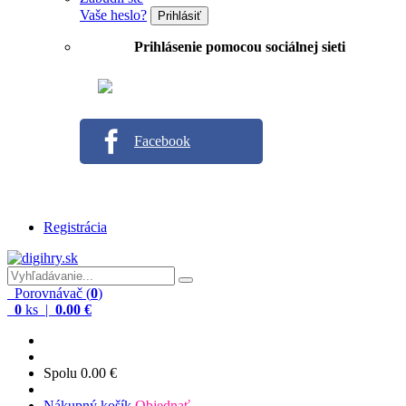
Vaše heslo?
Prihlásiť
Prihlásenie pomocou sociálnej sieti
Facebook
Registrácia
Porovnávač (
0
)
0
ks |
0.00 €
Spolu
0.00 €
Nákupný košík
Objednať