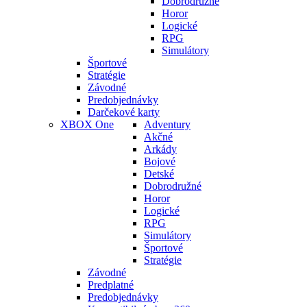
Dobrodružné
Horor
Logické
RPG
Simulátory
Športové
Stratégie
Závodné
Predobjednávky
Darčekové karty
XBOX One
Adventury
Akčné
Arkády
Bojové
Detské
Dobrodružné
Horor
Logické
RPG
Simulátory
Športové
Stratégie
Závodné
Predplatné
Predobjednávky