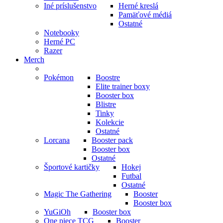
Iné príslušenstvo
Herné kreslá
Pamäťové médiá
Ostatné
Notebooky
Herné PC
Razer
Merch
Pokémon
Boostre
Elite trainer boxy
Booster box
Blistre
Tinky
Kolekcie
Ostatné
Lorcana
Booster pack
Booster box
Ostatné
Športové kartičky
Hokej
Futbal
Ostatné
Magic The Gathering
Booster
Booster box
YuGiOh
Booster box
One piece TCG
Booster