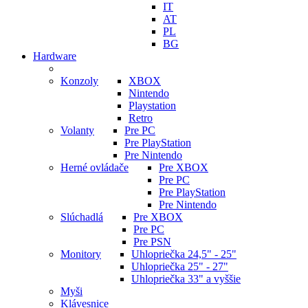
IT
AT
PL
BG
Hardware
Konzoly
XBOX
Nintendo
Playstation
Retro
Volanty
Pre PC
Pre PlayStation
Pre Nintendo
Herné ovládače
Pre XBOX
Pre PC
Pre PlayStation
Pre Nintendo
Slúchadlá
Pre XBOX
Pre PC
Pre PSN
Monitory
Uhlopriečka 24,5" - 25"
Uhlopriečka 25" - 27"
Uhlopriečka 33" a vyššie
Myši
Klávesnice