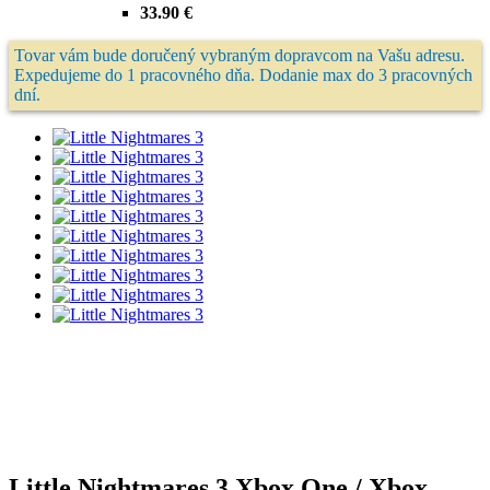
33.90 €
Tovar vám bude doručený vybraným dopravcom na Vašu adresu.
Expedujeme do 1 pracovného dňa. Dodanie max do 3 pracovných
dní.
Little Nightmares 3 Xbox One / Xbox