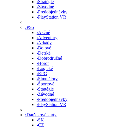
›
Stratégie
›
Závodné
›
Predobjednávky
›
PlayStation VR
›
PS5
›
Akčné
›
Adventury
›
Arkády
›
Bojové
›
Detské
›
Dobrodružné
›
Horor
›
Logické
›
RPG
›
Simulátory
›
Športové
›
Stratégie
›
Závodné
›
Predobjednávky
›
PlayStation VR
›
Darčekové karty
›
SK
›
CZ