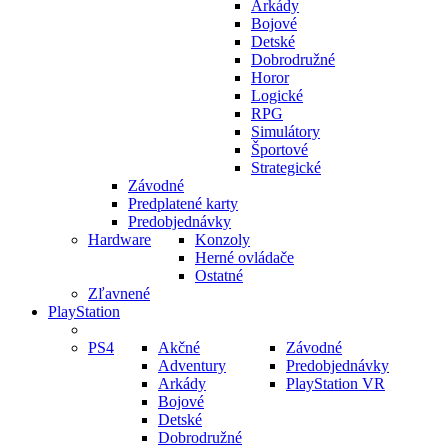
Arkády
Bojové
Detské
Dobrodružné
Horor
Logické
RPG
Simulátory
Športové
Strategické
Závodné
Predplatené karty
Predobjednávky
Hardware
Konzoly
Herné ovládače
Ostatné
Zľavnené
PlayStation
PS4
Akčné
Závodné
Adventury
Predobjednávky
Arkády
PlayStation VR
Bojové
Detské
Dobrodružné