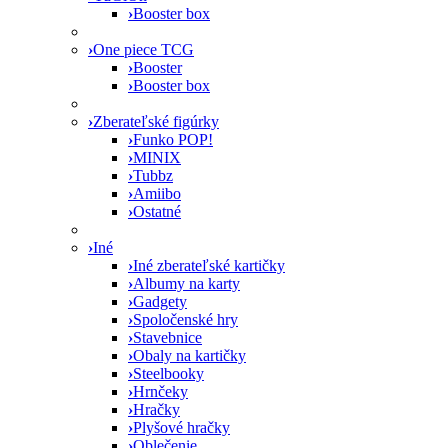
›
Booster box
›
One piece TCG
›
Booster
›
Booster box
›
Zberateľské figúrky
›
Funko POP!
›
MINIX
›
Tubbz
›
Amiibo
›
Ostatné
›
Iné
›
Iné zberateľské kartičky
›
Albumy na karty
›
Gadgety
›
Spoločenské hry
›
Stavebnice
›
Obaly na kartičky
›
Steelbooky
›
Hrnčeky
›
Hračky
›
Plyšové hračky
›
Oblečenie