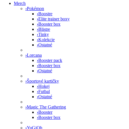
Merch
›
Pokémon
›
Boostre
›
Elite trainer boxy
›
Booster box
›
Blistre
›
Tinky
›
Kolekcie
›
Ostatné
›
Lorcana
›
Booster pack
›
Booster box
›
Ostatné
›
Športové kartičky
›
Hokej
›
Futbal
›
Ostatné
›
Magic The Gathering
›
Booster
›
Booster box
›
YuGiOh