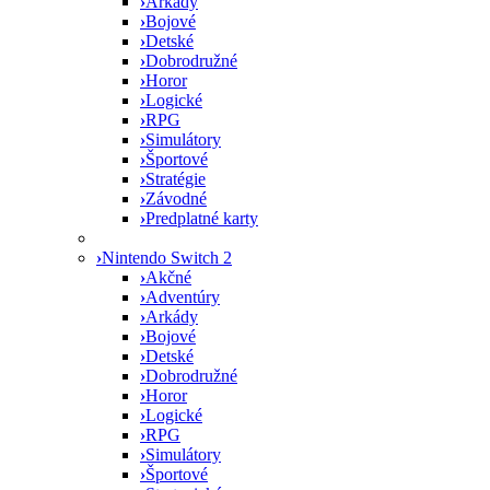
›
Arkády
›
Bojové
›
Detské
›
Dobrodružné
›
Horor
›
Logické
›
RPG
›
Simulátory
›
Športové
›
Stratégie
›
Závodné
›
Predplatné karty
›
Nintendo Switch 2
›
Akčné
›
Adventúry
›
Arkády
›
Bojové
›
Detské
›
Dobrodružné
›
Horor
›
Logické
›
RPG
›
Simulátory
›
Športové