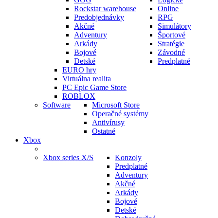
Rockstar warehouse
Online
Predobjednávky
RPG
Akčné
Simulátory
Adventury
Športové
Arkády
Stratégie
Bojové
Závodné
Detské
Predplatné
EURO hry
Virtuálna realita
PC Epic Game Store
ROBLOX
Software
Microsoft Store
Operačné systémy
Antivírusy
Ostatné
Xbox
Xbox series X/S
Konzoly
Predplatné
Adventury
Akčné
Arkády
Bojové
Detské