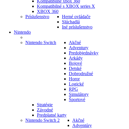
Kompatibilné xbox 360
Kompatibilné s XBOX series X
XBOX 360
Príslušenstvo
Herné ovládače
Slúchadlá
Iné príslušenstvo
Nintendo
Nintendo Switch
Akčné
Adventury
Predobjednávky
Arkády
Bojové
Detské
Dobrodružné
Horor
Logické
RPG
Simulátory
Športové
Stratégie
Závodné
Predplatné karty
Nintendo Switch 2
Akčné
Adventúry