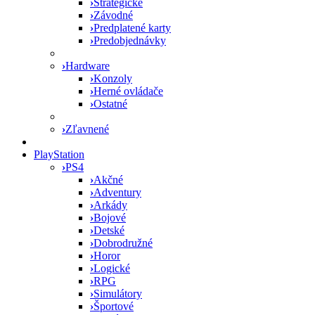
›
Strategické
›
Závodné
›
Predplatené karty
›
Predobjednávky
›
Hardware
›
Konzoly
›
Herné ovládače
›
Ostatné
›
Zľavnené
PlayStation
›
PS4
›
Akčné
›
Adventury
›
Arkády
›
Bojové
›
Detské
›
Dobrodružné
›
Horor
›
Logické
›
RPG
›
Simulátory
›
Športové