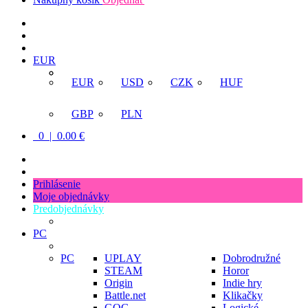
EUR
EUR
USD
CZK
HUF
GBP
PLN
0 | 0.00 €
Prihlásenie
Moje objednávky
Predobjednávky
PC
PC
UPLAY
Dobrodružné
STEAM
Horor
Origin
Indie hry
Battle.net
Klikačky
GOG
Logické