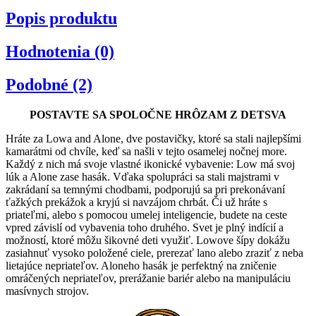
Popis produktu
Hodnotenia (0)
Podobné (2)
POSTAVTE SA SPOLOČNE HRÔZAM Z DETSVA
Hráte za Lowa and Alone, dve postavičky, ktoré sa stali najlepšími
kamarátmi od chvíle, keď sa našli v tejto osamelej nočnej more.
Každý z nich má svoje vlastné ikonické vybavenie: Low má svoj
lúk a Alone zase hasák. Vďaka spolupráci sa stali majstrami v
zakrádaní sa temnými chodbami, podporujú sa pri prekonávaní
ťažkých prekážok a kryjú si navzájom chrbát. Či už hráte s
priateľmi, alebo s pomocou umelej inteligencie, budete na ceste
vpred závislí od vybavenia toho druhého. Svet je plný indícií a
možností, ktoré môžu šikovné deti využiť. Lowove šípy dokážu
zasiahnuť vysoko položené ciele, prerezať lano alebo zraziť z neba
lietajúce nepriateľov. Aloneho hasák je perfektný na zničenie
omráčených nepriateľov, prerážanie bariér alebo na manipuláciu
masívnych strojov.