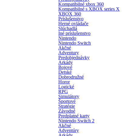
Kompatibilné xbox 360
Kompatibilné s XBOX series X
XBOX 360
Príslušenstvo
Herné ovládače
Slúchadlá
Iné príslušenstvo
Nintendo
Nintendo Switch
Akčné
Adventury
Predobjednávky
Arkády
Bojové
Detské
Dobrodružné
Horor
Logické
RPG
Simulátory
Športové
Stratégie
Závodné
Predplatné karty
Nintendo Switch 2
Akčné
Adventúry
Arkády