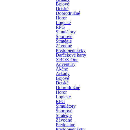
Bojové
Detské
Dobrodružné
Horor
Logické
RPG
Simulátory
Športové
Stratégie
Závodné
Predobjednávky
Darčekové karty
XBOX One
Adventury
Akčné
Arkády
Bojové
Detské
Dobrodružné
Horor
Logické
RPG
Simulátory
Športové
Stratégie
Závodné
Predplatné
Predobjednávky