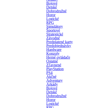
Bojové
Detské
Dobrodružné
Horor
Logické
RPG
Simulátory
Športové
Strategické
Závodné
Predplatené karty
Predobjednávky
Hardware
Konzoly
Herné ovládače
Ostatné
Zľavnené
PlayStation
PS4
Akčné
Adventury
Arkády
Bojové
Detské
Dobrodružné
Horor
Logické
RPG