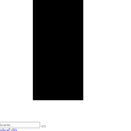
ávač (
0
)