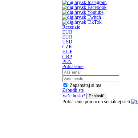
Recenzie
EUR
EUR
USD
CZK
HUF
GBP
PLN
Prihlásenie
Zapamätaj si ma
Zabudli ste
Vaše heslo?
Prihlásiť
Prihlásenie pomocou sociálnej sieti