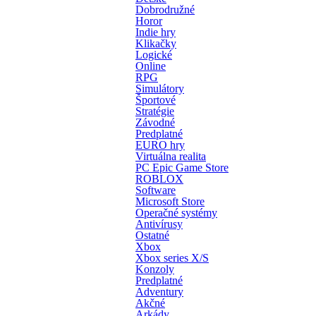
Dobrodružné
Horor
Indie hry
Klikačky
Logické
Online
RPG
Simulátory
Športové
Stratégie
Závodné
Predplatné
EURO hry
Virtuálna realita
PC Epic Game Store
ROBLOX
Software
Microsoft Store
Operačné systémy
Antivírusy
Ostatné
Xbox
Xbox series X/S
Konzoly
Predplatné
Adventury
Akčné
Arkády