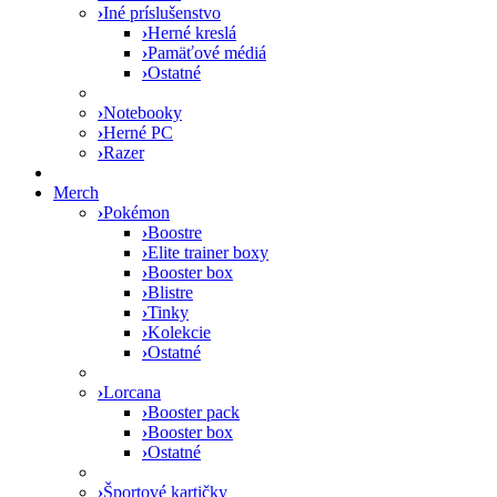
›
Iné príslušenstvo
›
Herné kreslá
›
Pamäťové médiá
›
Ostatné
›
Notebooky
›
Herné PC
›
Razer
Merch
›
Pokémon
›
Boostre
›
Elite trainer boxy
›
Booster box
›
Blistre
›
Tinky
›
Kolekcie
›
Ostatné
›
Lorcana
›
Booster pack
›
Booster box
›
Ostatné
›
Športové kartičky