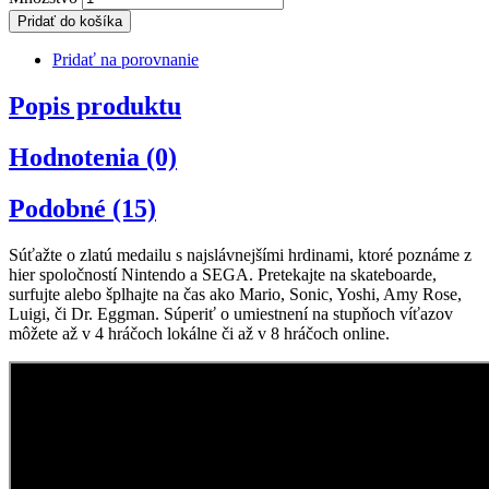
Pridať do košíka
Pridať na porovnanie
Popis produktu
Hodnotenia (0)
Podobné (15)
Súťažte o zlatú medailu s najslávnejšími hrdinami, ktoré poznáme z
hier spoločností Nintendo a SEGA. Pretekajte na skateboarde,
surfujte alebo šplhajte na čas ako Mario, Sonic, Yoshi, Amy Rose,
Luigi, či Dr. Eggman. Súperiť o umiestnení na stupňoch víťazov
môžete až v 4 hráčoch lokálne či až v 8 hráčoch online.