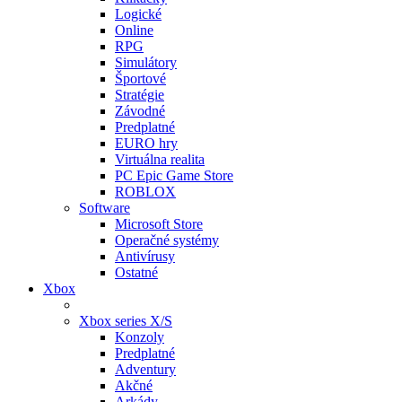
Logické
Online
RPG
Simulátory
Športové
Stratégie
Závodné
Predplatné
EURO hry
Virtuálna realita
PC Epic Game Store
ROBLOX
Software
Microsoft Store
Operačné systémy
Antivírusy
Ostatné
Xbox
Xbox series X/S
Konzoly
Predplatné
Adventury
Akčné
Arkády