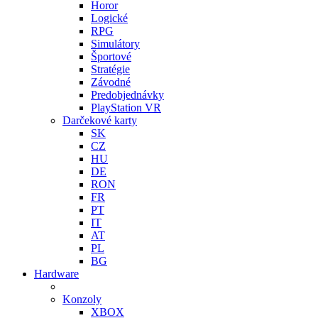
Horor
Logické
RPG
Simulátory
Športové
Stratégie
Závodné
Predobjednávky
PlayStation VR
Darčekové karty
SK
CZ
HU
DE
RON
FR
PT
IT
AT
PL
BG
Hardware
Konzoly
XBOX