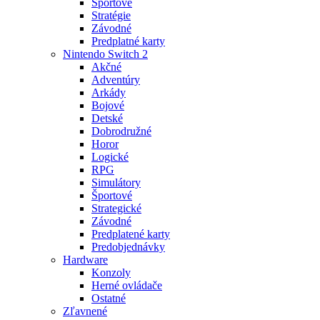
Športové
Stratégie
Závodné
Predplatné karty
Nintendo Switch 2
Akčné
Adventúry
Arkády
Bojové
Detské
Dobrodružné
Horor
Logické
RPG
Simulátory
Športové
Strategické
Závodné
Predplatené karty
Predobjednávky
Hardware
Konzoly
Herné ovládače
Ostatné
Zľavnené