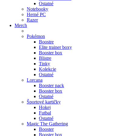
Ostatné
Notebooky
Herné PC
Razer
Merch
Pokémon
Boostre
Elite trainer boxy
Booster box
Blistre
Tinky
Kolekcie
Ostatné
Lorcana
Booster pack
Booster box
Ostatné
Športové kartičky
Hokej
Futbal
Ostatné
Magic The Gathering
Booster
Booster box