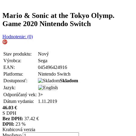
Mario & Sonic at the Tokyo Olymp.
Game 2020 Nintendo Switch
Hodnotenie: (0)
Stav produktu:
Nový
Výrobca:
Sega
EAN:
045496424916
Platforma:
Nintendo Switch
Dostupnosť:
Skladom
Jazyk:
Odporúčaný vek:
3+
Dátum vydania:
1.11.2019
46.03
€
S DPH
Bez DPH:
37.42
€
DPH:
23 %
Krabicová verzia
Množstvo