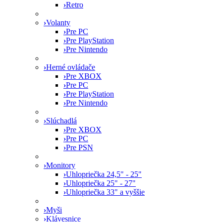
›
Retro
›
Volanty
›
Pre PC
›
Pre PlayStation
›
Pre Nintendo
›
Herné ovládače
›
Pre XBOX
›
Pre PC
›
Pre PlayStation
›
Pre Nintendo
›
Slúchadlá
›
Pre XBOX
›
Pre PC
›
Pre PSN
›
Monitory
›
Uhlopriečka 24,5" - 25"
›
Uhlopriečka 25" - 27"
›
Uhlopriečka 33" a vyššie
›
Myši
›
Klávesnice