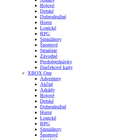
Bojové
Detské
Dobrodružné
Horor
Logické
RPG
Simulátory
Športové
Stratégie
Závodné
Predobjednávky
Darčekové karty
XBOX One
Adventury
Akčné
Arkády
Bojové
Detské
Dobrodružné
Horor
Logické
RPG
Simulátory
Športové