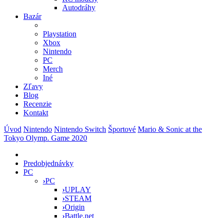
Autodráhy
Bazár
Playstation
Xbox
Nintendo
PC
Merch
Iné
Zľavy
Blog
Recenzie
Kontakt
Úvod
Nintendo
Nintendo Switch
Športové
Mario & Sonic at the
Tokyo Olymp. Game 2020
Predobjednávky
PC
›
PC
›
UPLAY
›
STEAM
›
Origin
›
Battle.net