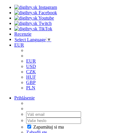
Recenzie
Select Language
▼
EUR
EUR
USD
CZK
HUF
GBP
PLN
Prihlásenie
Zapamätaj si ma
Zabudli ste