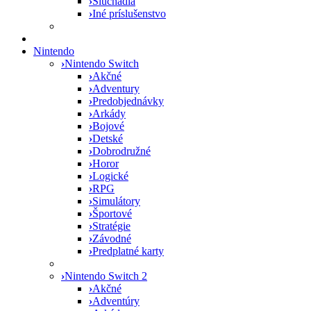
›
Slúchadlá
›
Iné príslušenstvo
Nintendo
›
Nintendo Switch
›
Akčné
›
Adventury
›
Predobjednávky
›
Arkády
›
Bojové
›
Detské
›
Dobrodružné
›
Horor
›
Logické
›
RPG
›
Simulátory
›
Športové
›
Stratégie
›
Závodné
›
Predplatné karty
›
Nintendo Switch 2
›
Akčné
›
Adventúry