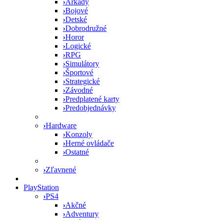
›
Arkády
›
Bojové
›
Detské
›
Dobrodružné
›
Horor
›
Logické
›
RPG
›
Simulátory
›
Športové
›
Strategické
›
Závodné
›
Predplatené karty
›
Predobjednávky
›
Hardware
›
Konzoly
›
Herné ovládače
›
Ostatné
›
Zľavnené
PlayStation
›
PS4
›
Akčné
›
Adventury