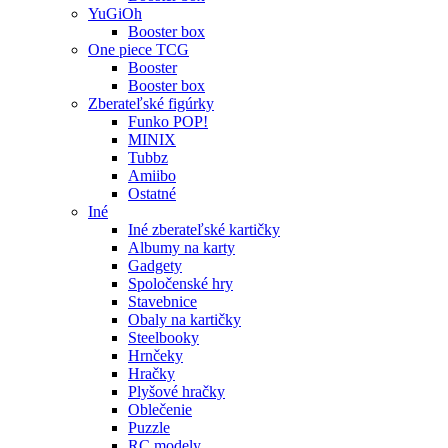
YuGiOh
Booster box
One piece TCG
Booster
Booster box
Zberateľské figúrky
Funko POP!
MINIX
Tubbz
Amiibo
Ostatné
Iné
Iné zberateľské kartičky
Albumy na karty
Gadgety
Spoločenské hry
Stavebnice
Obaly na kartičky
Steelbooky
Hrnčeky
Hračky
Plyšové hračky
Oblečenie
Puzzle
RC modely