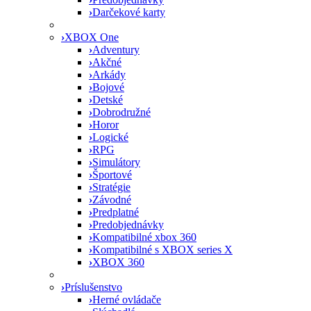
›
Darčekové karty
›
XBOX One
›
Adventury
›
Akčné
›
Arkády
›
Bojové
›
Detské
›
Dobrodružné
›
Horor
›
Logické
›
RPG
›
Simulátory
›
Športové
›
Stratégie
›
Závodné
›
Predplatné
›
Predobjednávky
›
Kompatibilné xbox 360
›
Kompatibilné s XBOX series X
›
XBOX 360
›
Príslušenstvo
›
Herné ovládače