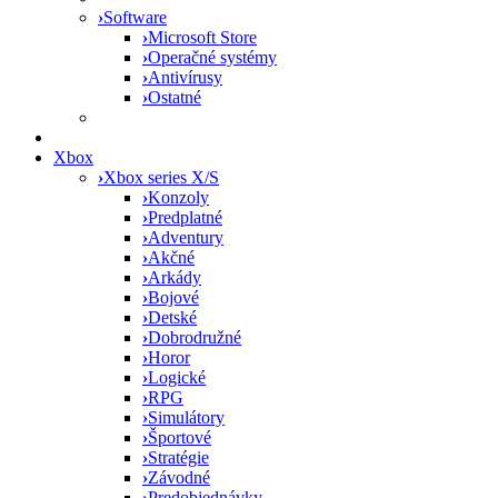
›
Software
›
Microsoft Store
›
Operačné systémy
›
Antivírusy
›
Ostatné
Xbox
›
Xbox series X/S
›
Konzoly
›
Predplatné
›
Adventury
›
Akčné
›
Arkády
›
Bojové
›
Detské
›
Dobrodružné
›
Horor
›
Logické
›
RPG
›
Simulátory
›
Športové
›
Stratégie
›
Závodné
›
Predobjednávky