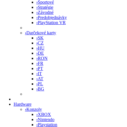
›
Športové
›
Stratégie
›
Závodné
›
Predobjednávky
›
PlayStation VR
›
Darčekové karty
›
SK
›
CZ
›
HU
›
DE
›
RON
›
FR
›
PT
›
IT
›
AT
›
PL
›
BG
Hardware
›
Konzoly
›
XBOX
›
Nintendo
›
Playstation