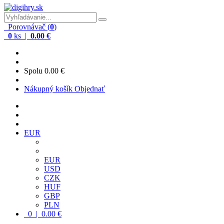
Porovnávač (
0
)
0
ks |
0.00 €
Spolu
0.00 €
Nákupný košík
Objednať
EUR
EUR
USD
CZK
HUF
GBP
PLN
0 | 0.00 €