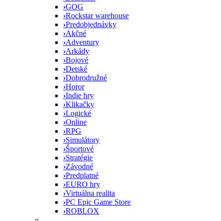
›
GOG
›
Rockstar warehouse
›
Predobjednávky
›
Akčné
›
Adventury
›
Arkády
›
Bojové
›
Detské
›
Dobrodružné
›
Horor
›
Indie hry
›
Klikačky
›
Logické
›
Online
›
RPG
›
Simulátory
›
Športové
›
Stratégie
›
Závodné
›
Predplatné
›
EURO hry
›
Virtuálna realita
›
PC Epic Game Store
›
ROBLOX