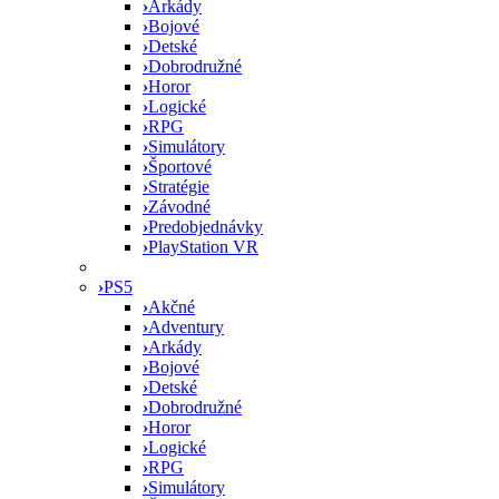
›
Arkády
›
Bojové
›
Detské
›
Dobrodružné
›
Horor
›
Logické
›
RPG
›
Simulátory
›
Športové
›
Stratégie
›
Závodné
›
Predobjednávky
›
PlayStation VR
›
PS5
›
Akčné
›
Adventury
›
Arkády
›
Bojové
›
Detské
›
Dobrodružné
›
Horor
›
Logické
›
RPG
›
Simulátory