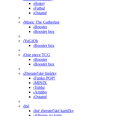
›
Hokej
›
Futbal
›
Ostatné
›
Magic The Gathering
›
Booster
›
Booster box
›
YuGiOh
›
Booster box
›
One piece TCG
›
Booster
›
Booster box
›
Zberateľské figúrky
›
Funko POP!
›
MINIX
›
Tubbz
›
Amiibo
›
Ostatné
›
Iné
›
Iné zberateľské kartičky
›
Albumy na karty