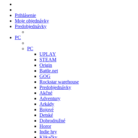
Prihlásenie
Moje objednávky
Predobjednávky
PC
PC
UPLAY
STEAM
Origin
Battle.net
GOG
Rockstar warehouse
Predobjednávky
Akčné
Adventury
Arkády
Bojové
Detské
Dobrodružné
Horor
Indie hry
Klikačky