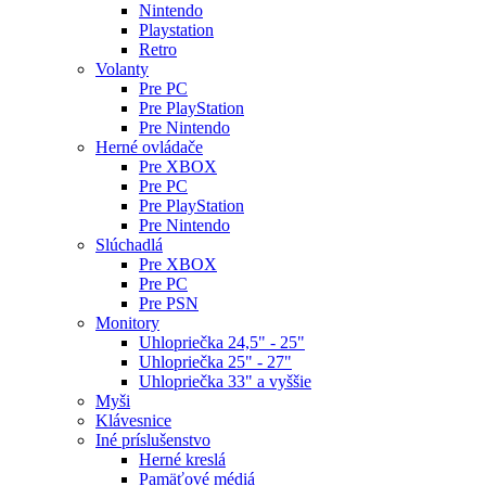
Nintendo
Playstation
Retro
Volanty
Pre PC
Pre PlayStation
Pre Nintendo
Herné ovládače
Pre XBOX
Pre PC
Pre PlayStation
Pre Nintendo
Slúchadlá
Pre XBOX
Pre PC
Pre PSN
Monitory
Uhlopriečka 24,5" - 25"
Uhlopriečka 25" - 27"
Uhlopriečka 33" a vyššie
Myši
Klávesnice
Iné príslušenstvo
Herné kreslá
Pamäťové médiá