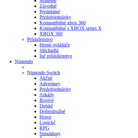
Stratégie
Závodné
Predplatné
Predobjednávky
Kompatibilné xbox 360
Kompatibilné s XBOX series X
XBOX 360
Príslušenstvo
Herné ovládače
Slúchadlá
Iné príslušenstvo
Nintendo
Nintendo Switch
Akčné
Adventury
Predobjednávky
Arkády
Bojové
Detské
Dobrodružné
Horor
Logické
RPG
Simulátory