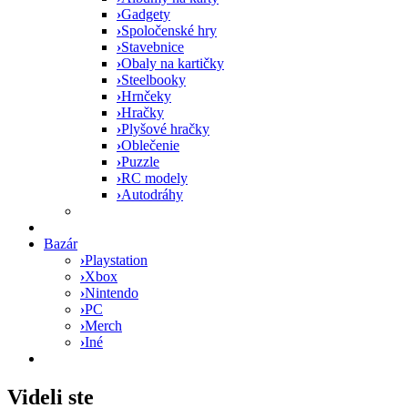
›
Gadgety
›
Spoločenské hry
›
Stavebnice
›
Obaly na kartičky
›
Steelbooky
›
Hrnčeky
›
Hračky
›
Plyšové hračky
›
Oblečenie
›
Puzzle
›
RC modely
›
Autodráhy
Bazár
›
Playstation
›
Xbox
›
Nintendo
›
PC
›
Merch
›
Iné
Videli ste