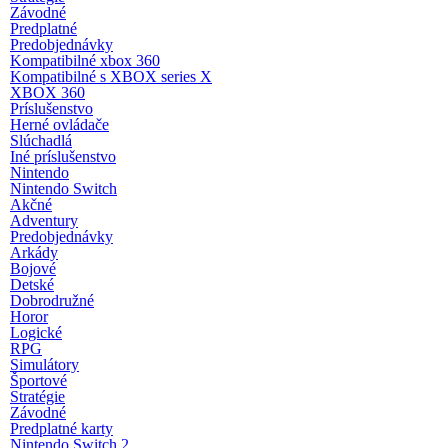
Závodné
Predplatné
Predobjednávky
Kompatibilné xbox 360
Kompatibilné s XBOX series X
XBOX 360
Príslušenstvo
Herné ovládače
Slúchadlá
Iné príslušenstvo
Nintendo
Nintendo Switch
Akčné
Adventury
Predobjednávky
Arkády
Bojové
Detské
Dobrodružné
Horor
Logické
RPG
Simulátory
Športové
Stratégie
Závodné
Predplatné karty
Nintendo Switch 2