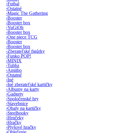
›
Futbal
›
Ostatné
›
Magic The Gathering
›
Booster
›
Booster box
›
YuGiOh
›
Booster box
›
One piece TCG
›
Booster
›
Booster box
›
Zberateľské figúrky
›
Funko POP!
›
MINIX
›
Tubbz
›
Amiibo
›
Ostatné
›
Iné
›
Iné zberateľské kartičky
›
Albumy na karty
›
Gadgety
›
Spoločenské hry
›
Stavebnice
›
Obaly na kartičky
›
Steelbooky
›
Hrnčeky
›
Hračky
›
Plyšové hračky
›
Oblečenie