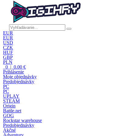
EUR
EUR
USD
CZK
HUF
GBP
PLN
0 | 0.00 €
Prihlásenie
Moje objednávky
Predobjednávky
PC
PC
UPLAY
STEAM
Origin
Battle.net
GOG
Rockstar warehouse
Predobjednávky
Akčné
Adventury