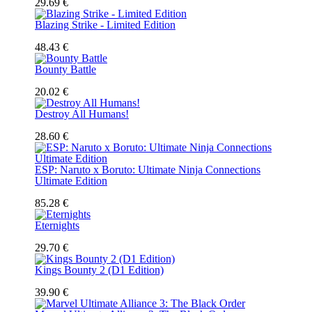
29.69 €
Blazing Strike - Limited Edition
48.43 €
Bounty Battle
20.02 €
Destroy All Humans!
28.60 €
ESP: Naruto x Boruto: Ultimate Ninja Connections
Ultimate Edition
85.28 €
Eternights
29.70 €
Kings Bounty 2 (D1 Edition)
39.90 €