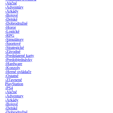
›
Akčné
›
Adventúry
›
Arkády
›
Bojové
›
Detské
›
Dobrodružné
›
Horor
›
Logické
›
RPG
›
Simulátory
›
Športové
›
Strategické
›
Závodné
›
Predplatené karty
›
Predobjednávky
›
Hardware
›
Konzoly
›
Herné ovládače
›
Ostatné
›
Zľavnené
PlayStation
›
PS4
›
Akčné
›
Adventury
›
Arkády
›
Bojové
›
Detské
›
Dobrodružné