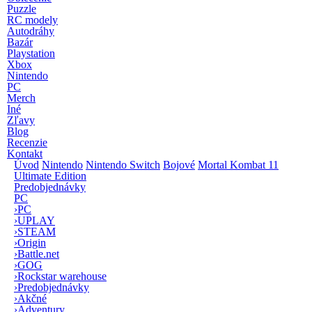
Puzzle
RC modely
Autodráhy
Bazár
Playstation
Xbox
Nintendo
PC
Merch
Iné
Zľavy
Blog
Recenzie
Kontakt
Úvod
Nintendo
Nintendo Switch
Bojové
Mortal Kombat 11
Ultimate Edition
Predobjednávky
PC
›
PC
›
UPLAY
›
STEAM
›
Origin
›
Battle.net
›
GOG
›
Rockstar warehouse
›
Predobjednávky
›
Akčné
›
Adventury