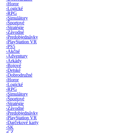
›
Horor
›
Logické
›
RPG
›
Simulátory
›
Športové
›
Stratégie
›
Závodné
›
Predobjednávky
›
PlayStation VR
›
PS5
›
Akčné
›
Adventury
›
Arkády
›
Bojové
›
Detské
›
Dobrodružné
›
Horor
›
Logické
›
RPG
›
Simulátory
›
Športové
›
Stratégie
›
Závodné
›
Predobjednávky
›
PlayStation VR
›
Darčekové karty
›
SK
›
CZ