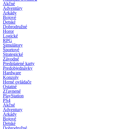
Akčné
Adventúry
Arkády
Bojové
Detské
Dobrodružné
Horor
Logické
RPG
Simulátory
Športové
Strategické
Závodné
Predplatené karty
Predobjednávky
Hardware
Konzoly
Herné ovládače
Ostatné
Zľavnené
PlayStation
PS4
Akčné
Adventury
Arkády
Bojové
Detské
Dobrodružné