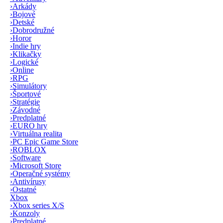
›
Arkády
›
Bojové
›
Detské
›
Dobrodružné
›
Horor
›
Indie hry
›
Klikačky
›
Logické
›
Online
›
RPG
›
Simulátory
›
Športové
›
Stratégie
›
Závodné
›
Predplatné
›
EURO hry
›
Virtuálna realita
›
PC Epic Game Store
›
ROBLOX
›
Software
›
Microsoft Store
›
Operačné systémy
›
Antivírusy
›
Ostatné
Xbox
›
Xbox series X/S
›
Konzoly
›
Predplatné