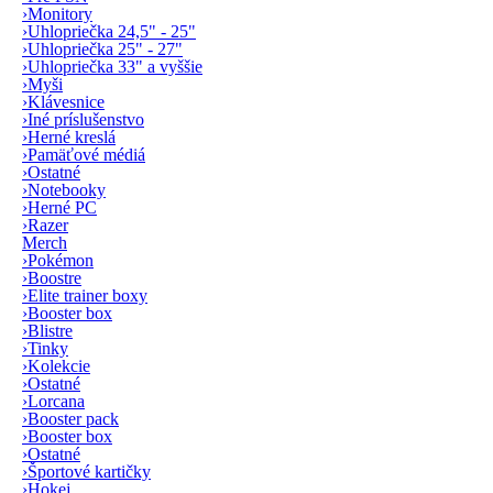
›
Monitory
›
Uhlopriečka 24,5" - 25"
›
Uhlopriečka 25" - 27"
›
Uhlopriečka 33" a vyššie
›
Myši
›
Klávesnice
›
Iné príslušenstvo
›
Herné kreslá
›
Pamäťové médiá
›
Ostatné
›
Notebooky
›
Herné PC
›
Razer
Merch
›
Pokémon
›
Boostre
›
Elite trainer boxy
›
Booster box
›
Blistre
›
Tinky
›
Kolekcie
›
Ostatné
›
Lorcana
›
Booster pack
›
Booster box
›
Ostatné
›
Športové kartičky
›
Hokej