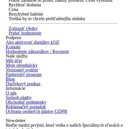
Pekne zabalené to prišlo, žiadny problém. Cena výhodná.
Rychlosť dodania
Cena
Bezchybné balenie
Trošku by to chcelo prehľadnejšiu stránku
Zobraziť všetky
Pridať hodnotenie
Podpora
Ako aktivovať digitálny kľúč
Kontakt
Hodnotenie zákazníkov / Recenzie
Naše služby
Môj účet
Moje objednávky
Vernostný systém
Partnerský program
Blog
Darčekový poukaz
Informácie
O nás
Spôsob platby
Obchodné podmienky
Reklamačný poriadok
Ochrana osobných údajov GDPR
Newsletter
Buďte medzi prvými, ktorí vedia o našich špeciálnych zľavách a