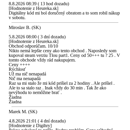
8.8.2026 08:39 ( 13 hod dozadu)
[Hodnotenie z Heureka.sk]
Digitálny kód mi bol doručený obratom a to som robil nákup
v sobotu.
Miroslav B. (SK)
5.8.2026 08:00 ( 3 dní dozadu)
[Hodnotenie z Heureka.sk]
Obchod odporúčam. 10/10
Nikto nemá lepšie ceny ako tento obchod . Naposledy som
kupoval steam verziu Tlou part1. Ceny od 50+++ tu ? 25 . V
tomto obchode vždy rád nakupujem.
Ceny ++++
Rýchlosť
Už ma nič nenapadá
Nič ma nenapadá
Raz sa mi stalo že mi kód prišiel za 2 hodiny . Ale prišiel .
Ale to sa stalo raz . Inak vždy do 30 min . Tak že ako
nevýhodu to nemôžme brať .
Žiadna
Žiadna
Marek M. (SK)
4.8.2026 21:01 ( 4 dní dozadu)
[Hodnotenie z Digihry]