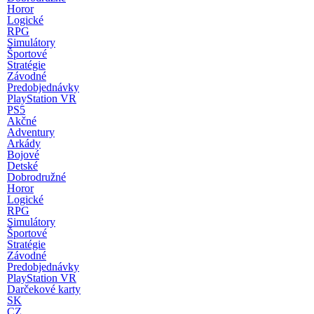
Horor
Logické
RPG
Simulátory
Športové
Stratégie
Závodné
Predobjednávky
PlayStation VR
PS5
Akčné
Adventury
Arkády
Bojové
Detské
Dobrodružné
Horor
Logické
RPG
Simulátory
Športové
Stratégie
Závodné
Predobjednávky
PlayStation VR
Darčekové karty
SK
CZ