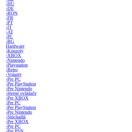
›
HU
›
DE
›
RON
›
FR
›
PT
›
IT
›
AT
›
PL
›
BG
Hardware
›
Konzoly
›
XBOX
›
Nintendo
›
Playstation
›
Retro
›
Volanty
›
Pre PC
›
Pre PlayStation
›
Pre Nintendo
›
Herné ovládače
›
Pre XBOX
›
Pre PC
›
Pre PlayStation
›
Pre Nintendo
›
Slúchadlá
›
Pre XBOX
›
Pre PC
›
Pre PSN