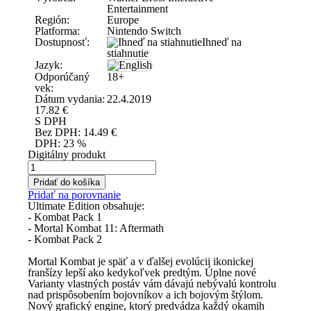
Entertainment
Región:
Europe
Platforma:
Nintendo Switch
Dostupnosť:
Ihneď na
stiahnutie
Jazyk:
Odporúčaný
18+
vek:
Dátum vydania:
22.4.2019
17.82
€
S DPH
Bez DPH:
14.49
€
DPH:
23 %
Digitálny produkt
Pridať do košíka
Pridať na porovnanie
Ultimate Edition obsahuje:
- Kombat Pack 1
- Mortal Kombat 11: Aftermath
- Kombat Pack 2
Mortal Kombat je späť a v ďalšej evolúcii ikonickej
franšízy lepší ako kedykoľvek predtým. Úplne nové
Varianty vlastných postáv vám dávajú nebývalú kontrolu
nad prispôsobením bojovníkov a ich bojovým štýlom.
Nový grafický engine, ktorý predvádza každý okamih