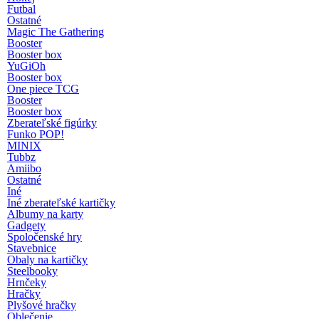
Futbal
Ostatné
Magic The Gathering
Booster
Booster box
YuGiOh
Booster box
One piece TCG
Booster
Booster box
Zberateľské figúrky
Funko POP!
MINIX
Tubbz
Amiibo
Ostatné
Iné
Iné zberateľské kartičky
Albumy na karty
Gadgety
Spoločenské hry
Stavebnice
Obaly na kartičky
Steelbooky
Hrnčeky
Hračky
Plyšové hračky
Oblečenie