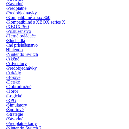
›
Závodné
›
Predplatné
›
Predobjednávky
›
Kompatibilné xbox 360
›
Kompatibilné s XBOX series X
›
XBOX 360
›
Príslušenstvo
›
Herné ovládače
›
Slúchadlá
›
Iné príslušenstvo
Nintendo
›
Nintendo Switch
›
Akčné
›
Adventury
›
Predobjednávky
›
Arkády
›
Bojové
›
Detské
›
Dobrodružné
›
Horor
›
Logické
›
RPG
›
Simulátory
›
Športové
›
Stratégie
›
Závodné
›
Predplatné karty
›
Nintendo Switch 2