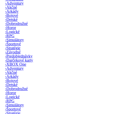
›
Adventury
›
Akčné
›
Arkády
›
Bojové
›
Detské
›
Dobrodružné
›
Horor
›
Logické
›
RPG
›
Simulátory
›
Športové
›
Stratégie
›
Závodné
›
Predobjednávky
›
Darčekové karty
›
XBOX One
›
Adventury
›
Akčné
›
Arkády
›
Bojové
›
Detské
›
Dobrodružné
›
Horor
›
Logické
›
RPG
›
Simulátory
›
Športové
›
Stratégie