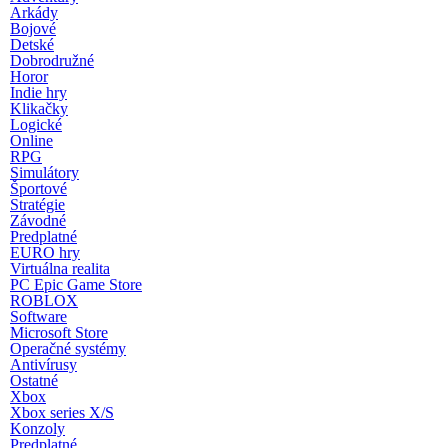
Arkády
Bojové
Detské
Dobrodružné
Horor
Indie hry
Klikačky
Logické
Online
RPG
Simulátory
Športové
Stratégie
Závodné
Predplatné
EURO hry
Virtuálna realita
PC Epic Game Store
ROBLOX
Software
Microsoft Store
Operačné systémy
Antivírusy
Ostatné
Xbox
Xbox series X/S
Konzoly
Predplatné