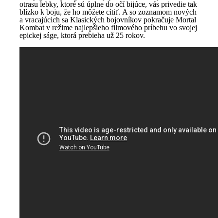
otrasu lebky, ktoré sú úplne do očí bijúce, vás privedie tak
blízko k boju, že ho môžete cítiť. A so zoznamom nových
a vracajúcich sa Klasických bojovníkov pokračuje Mortal
Kombat v režime najlepšieho filmového príbehu vo svojej
epickej ságe, ktorá prebieha už 25 rokov.