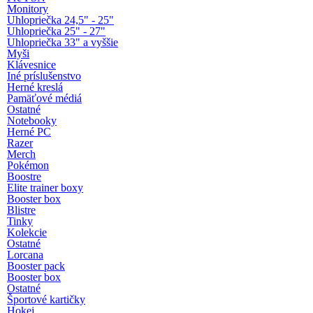
Monitory
Uhlopriečka 24,5" - 25"
Uhlopriečka 25" - 27"
Uhlopriečka 33" a vyššie
Myši
Klávesnice
Iné príslušenstvo
Herné kreslá
Pamäťové médiá
Ostatné
Notebooky
Herné PC
Razer
Merch
Pokémon
Boostre
Elite trainer boxy
Booster box
Blistre
Tinky
Kolekcie
Ostatné
Lorcana
Booster pack
Booster box
Ostatné
Športové kartičky
Hokej