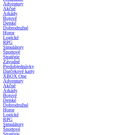
Adventury
Akčné
Arkády
Bojové
Detské
Dobrodružné
Horor
Logické
RPG
Simulátory
Športové
Stratégie
Závodné
Predobjednávky
Darčekové karty
XBOX One
Adventury
Akčné
Arkády
Bojové
Detské
Dobrodružné
Horor
Logické
RPG
Simulátory
Športové
Stratégie