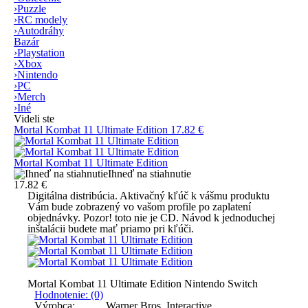
›
Puzzle
›
RC modely
›
Autodráhy
Bazár
›
Playstation
›
Xbox
›
Nintendo
›
PC
›
Merch
›
Iné
Videli ste
Mortal Kombat 11 Ultimate Edition
17.82 €
Mortal Kombat 11 Ultimate Edition
Ihneď na stiahnutie
17.82 €
Digitálna distribúcia.
Aktivačný kľúč k vášmu produktu
Vám bude zobrazený vo vašom profile po zaplatení
objednávky.
Pozor! toto nie je CD.
Návod k jednoduchej
inštalácii budete mať priamo pri kľúči.
Mortal Kombat 11 Ultimate Edition Nintendo Switch
Hodnotenie: (0)
Výrobca:
Warner Bros. Interactive