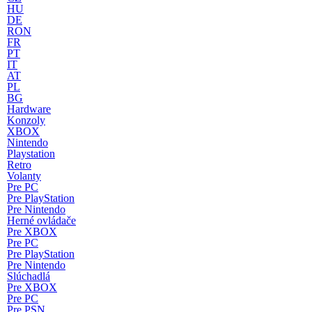
HU
DE
RON
FR
PT
IT
AT
PL
BG
Hardware
Konzoly
XBOX
Nintendo
Playstation
Retro
Volanty
Pre PC
Pre PlayStation
Pre Nintendo
Herné ovládače
Pre XBOX
Pre PC
Pre PlayStation
Pre Nintendo
Slúchadlá
Pre XBOX
Pre PC
Pre PSN